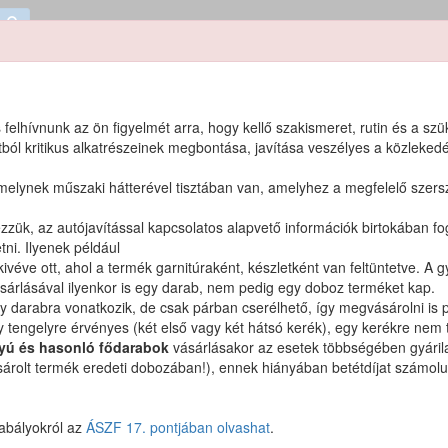
 felhívnunk az ön figyelmét arra, hogy kellő szakismeret, rutin és a sz
l kritikus alkatrészeinek megbontása, javítása veszélyes a közlekedé
en forrás
?
amelynek műszaki hátterével tisztában van, amelyhez a megfelelő szer
elezzük, az autójavítással kapcsolatos alapvető információk birtokában f
ni. Ilyenek például
kivéve ott, ahol a termék garnitúraként, készletként van feltüntetve. 
rlásával ilyenkor is egy darab, nem pedig egy doboz terméket kap.
y darabra vonatkozik, de csak párban cserélhető, így megvásárolni is 
 termékek
 tengelyre érvényes (két első vagy két hátsó kerék), egy kerékre nem t
tyú és hasonló fődarabok
vásárlásakor az esetek többségében gyárilag 
sárolt termék eredeti dobozában!), ennek hiányában betétdíjat számolunk
s-terméket.
zabályokról az
ÁSZF 17. pontjában olvashat
.