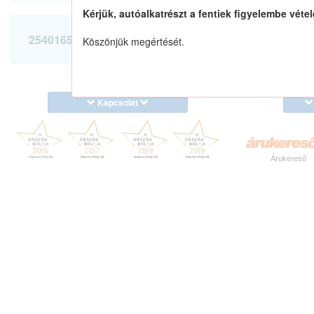
Kérjük, autóalkatrészt a fentiek figyelembe vétel
2540165G00 keresése
Köszönjük megértését.
Kapcsolat
Árukereső