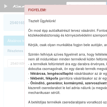
Termékek
FIGYELEM!
Szerszámkatalógus
Tisztelt Ügyfelünk!
2540165G00 keresése
Kosár
Ön most épp autóalkatrészt tervez vásárolni. Fontos
közlekedésbiztonság és környezetvédelmi szempontbó
Alkatrészek
Általános termékek
Alkatrészek cikkszámra
Mind
0
Kérjük, csak olyan munkákba fogjon bele autóján, 
Részletes keresés
Szintén felhívjuk szíves figyelmét arra, hogy feltét
nem áll módunkban minden terméknél külön feltüntet
- a termékek feltüntetett ára egy darabra érvényes, 
dobozba csomagolnak, ön egy darab termék megvásá
-
féktárcsa, lengéscsillapító
vásárlásakor az ár eg
Katalógusban szereplő
-
fékbetét, fékpofa
garnitúra vásárlásakor az ár egy
-
Önindító, generátor, kormánymű, szervoszivat
kiszerelt cseredarabot le kel adnia nálunk (a megvá
mechanikusan sérült.
Nem találtunk ilyen katalógu
A betétdíjas termékek cseredarabjaira vonatkozó s