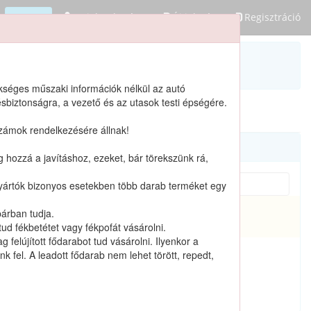
Bejelentkezés
Új jelszó
Regisztráció
(üres)
ükséges műszaki információk nélkül az autó
sbiztonságra, a vezető és az utasok testi épségére.
számok rendelkezésére állnak!
og hozzá a javításhoz, ezeket, bár törekszünk rá,
A gyártók bizonyos esetekben több darab terméket egy
párban tudja.
Katalógusban nem szereplő termékek
ud fékbetétet vagy fékpofát vásárolni.
felújított fődarabot tud vásárolni. Ilyenkor a
 fel. A leadott fődarab nem lehet törött, repedt,