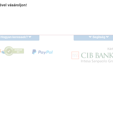
ével vásároljon!
Hogyan keressek?
Segítség
Kárt