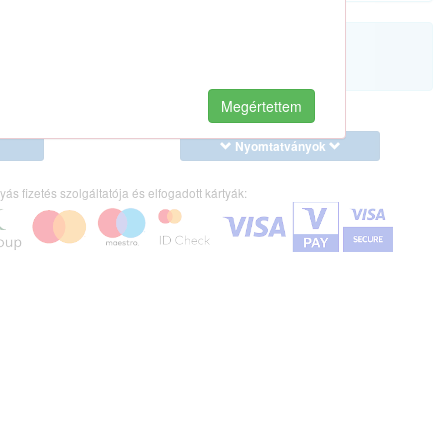
Megértettem
Nyomtatványok
yás fizetés szolgáltatója és elfogadott kártyák: