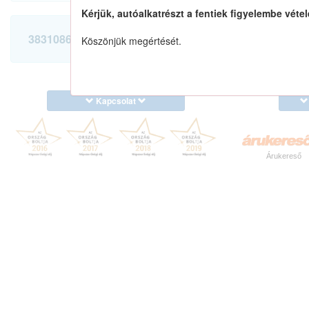
Kérjük, autóalkatrészt a fentiek figyelembe vétel
3831086G10 keresése
Köszönjük megértését.
Kapcsolat
Árukereső