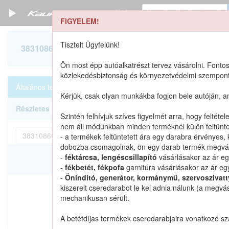
Termékek
FIGYELEM!
Szerszámkatalógus
Tisztelt Ügyfelünk!
3831086G10 keresése
Kosár
Ön most épp autóalkatrészt tervez vásárolni. Fontos
közlekedésbiztonság és környezetvédelmi szempontbó
Alkatrészek
Általános termékek
Alkatrészek cikkszámra
Mind
0
Kérjük, csak olyan munkákba fogjon bele autóján, 
Részletes keresés
Szintén felhívjuk szíves figyelmét arra, hogy feltét
nem áll módunkban minden terméknél külön feltüntet
- a termékek feltüntetett ára egy darabra érvényes, 
dobozba csomagolnak, ön egy darab termék megvásá
-
féktárcsa, lengéscsillapító
vásárlásakor az ár eg
Katalógusban szereplő
-
fékbetét, fékpofa
garnitúra vásárlásakor az ár egy
-
Önindító, generátor, kormánymű, szervoszivat
kiszerelt cseredarabot le kel adnia nálunk (a megvá
mechanikusan sérült.
Nem találtunk ilyen katalógu
A betétdíjas termékek cseredarabjaira vonatkozó s