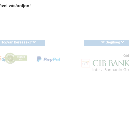
ével vásároljon!
Hogyan keressek?
Segítség
Kárt