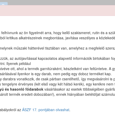
 felhívnunk az ön figyelmét arra, hogy kellő szakismeret, rutin és a sz
l kritikus alkatrészeinek megbontása, javítása veszélyes a közlekedé
en forrás
?
amelynek műszaki hátterével tisztában van, amelyhez a megfelelő szer
elezzük, az autójavítással kapcsolatos alapvető információk birtokában f
ni. Ilyenek például
kivéve ott, ahol a termék garnitúraként, készletként van feltüntetve. 
rlásával ilyenkor is egy darab, nem pedig egy doboz terméket kap.
y darabra vonatkozik, de csak párban cserélhető, így megvásárolni is 
 termékek
 tengelyre érvényes (két első vagy két hátsó kerék), egy kerékre nem t
tyú és hasonló fődarabok
vásárlásakor az esetek többségében gyárilag 
sárolt termék eredeti dobozában!), ennek hiányában betétdíjat számolunk
s-terméket.
zabályokról az
ÁSZF 17. pontjában olvashat
.