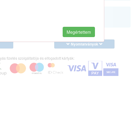
Megértettem
Nyomtatványok
yás fizetés szolgáltatója és elfogadott kártyák: