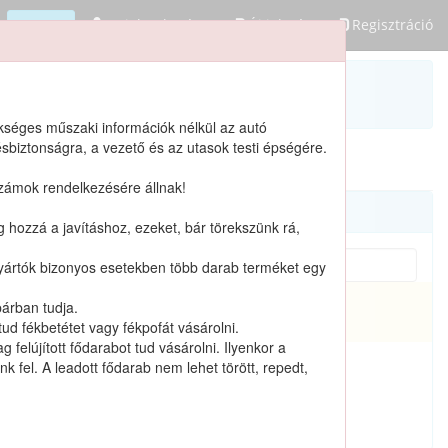
Bejelentkezés
Új jelszó
Regisztráció
(üres)
ükséges műszaki információk nélkül az autó
sbiztonságra, a vezető és az utasok testi épségére.
számok rendelkezésére állnak!
og hozzá a javításhoz, ezeket, bár törekszünk rá,
A gyártók bizonyos esetekben több darab terméket egy
párban tudja.
Katalógusban nem szereplő termékek
ud fékbetétet vagy fékpofát vásárolni.
felújított fődarabot tud vásárolni. Ilyenkor a
 fel. A leadott fődarab nem lehet törött, repedt,