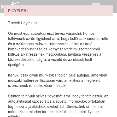
FIGYELEM!
3831560B10 keresése
Szerszámkatalógus
Tisztelt Ügyfelünk!
Kosár
Ön most épp autóalkatrészt tervez vásárolni. Fontos
0
1
felhívnunk az ön figyelmét arra, hogy kellő szakismeret, rutin
Alkatrészek
Részletes keresés
és a szükséges műszaki információk nélkül az autó
közlekedésbiztonság és környezetvédelmi szempontból
kritikus alkatrészeinek megbontása, javítása veszélyes a
közlekedésbiztonságra, a vezető és az utasok testi
épségére.
Lista szűrése
Kérjük, csak olyan munkákba fogjon bele autóján, amelynek
műszaki hátterével tisztában van, amelyhez a megfelelő
Katalógusban szereplő termékek
szerszámok rendelkezésére állnak!
Szintén felhívjuk szíves figyelmét arra, hogy feltételezzük, az
Katalógusban nem szereplő termékek
autójavítással kapcsolatos alapvető információk birtokában
fog hozzá a javításhoz, ezeket, bár törekszünk rá, nem áll
módunkban minden terméknél külön feltüntetni. Ilyenek
például