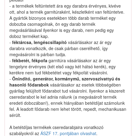
Nem találtunk ilyen katalógus-terméket.
- a termékek feltüntetett ára egy darabra érvényes, kivéve
ott, ahol a termék garnitúraként, készletként van feltüntetve.
A gyártók bizonyos esetekben több darab terméket egy
dobozba csomagolnak, ön egy darab termék
megvásárlásával ilyenkor is egy darab, nem pedig egy
doboz terméket kap.
3831560B10 keresése
-
féktárcsa, lengéscsillapító
vásárlásakor az ár egy
darabra vonatkozik, de csak párban cserélhető, így
megvásárolni is párban tudja.
-
fékbetét, fékpofa
garnitúra vásárlásakor az ár egy
Kapcsolat
tengelyre érvényes (két első vagy két hátsó kerék), egy
kerékre nem tud fékbetétet vagy fékpofát vásárolni.
-
Önindító, generátor, kormánymű, szervoszivattyú és
Hogyan keressek?
hasonló fődarabok
vásárlásakor az esetek többségében
gyárilag felújított fődarabot tud vásárolni. Ilyenkor a kiszerelt
Segítség
cseredarabot le kel adnia nálunk (a megvásárolt termék
eredeti dobozában!), ennek hiányában betétdíjat számolunk
fel. A leadott fődarab nem lehet törött, repedt, mechanikusan
Nyomtatványok
sérült.
A betétdíjas termékek cseredarabjaira vonatkozó
szabályokról az
ÁSZF 17. pontjában olvashat
.