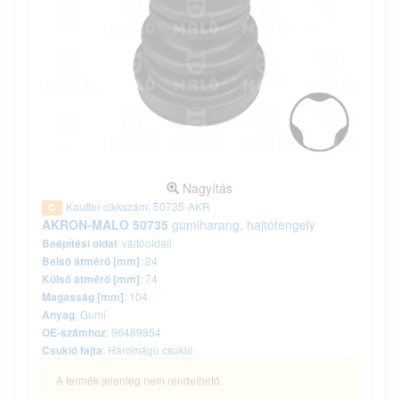
Nagyítás
Kauffer-cikkszám: 50735-AKR
C
AKRON-MALO 50735
gumiharang, hajtótengely
: váltóoldali
Beépítési oldal
: 24
Belső átmérő [mm]
: 74
Külső átmérő [mm]
: 104
Magasság [mm]
: Gumi
Anyag
: 96489854
OE-számhoz
: Háromágú csukló
Csukló fajta
A termék jelenleg nem rendelhető.