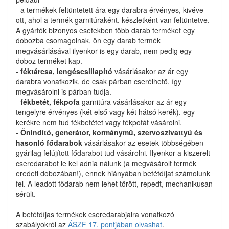
- a termékek feltüntetett ára egy darabra érvényes, kivéve
ott, ahol a termék garnitúraként, készletként van feltüntetve.
A gyártók bizonyos esetekben több darab terméket egy
dobozba csomagolnak, ön egy darab termék
megvásárlásával ilyenkor is egy darab, nem pedig egy
doboz terméket kap.
-
féktárcsa, lengéscsillapító
vásárlásakor az ár egy
darabra vonatkozik, de csak párban cserélhető, így
megvásárolni is párban tudja.
-
fékbetét, fékpofa
garnitúra vásárlásakor az ár egy
tengelyre érvényes (két első vagy két hátsó kerék), egy
kerékre nem tud fékbetétet vagy fékpofát vásárolni.
Nagyítás
-
Önindító, generátor, kormánymű, szervoszivattyú és
Kauffer-cikkszám: D8218-AFS
C
hasonló fődarabok
vásárlásakor az esetek többségében
AUTOFREN SEINSA D8218
gumiharangkészlet,
gyárilag felújított fődarabot tud vásárolni. Ilyenkor a kiszerelt
hajtótengely
cseredarabot le kel adnia nálunk (a megvásárolt termék
: 19
Belső átmérő 1 [mm]
eredeti dobozában!), ennek hiányában betétdíjat számolunk
: 60
Belső átmérő 2 [mm]
fel. A leadott fődarab nem lehet törött, repedt, mechanikusan
: 89
Magasság [mm]
sérült.
Külföldi készlet
A betétdíjas termékek cseredarabjaira vonatkozó
Külföldi készletről szállítható, kb. +1 munkanap
szabályokról az
ÁSZF 17. pontjában olvashat
.