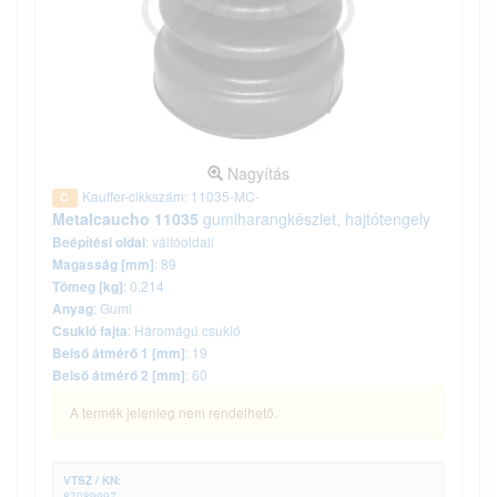
Nagyítás
Kauffer-cikkszám: 11035-MC-
C
Metalcaucho 11035
gumiharangkészlet, hajtótengely
: váltóoldali
Beépítési oldal
: 89
Magasság [mm]
: 0,214
Tömeg [kg]
: Gumi
Anyag
: Háromágú csukló
Csukló fajta
: 19
Belső átmérő 1 [mm]
: 60
Belső átmérő 2 [mm]
A termék jelenleg nem rendelhető.
VTSZ / KN:
87089997