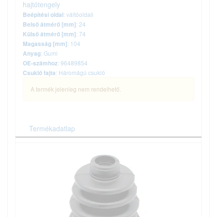
hajtótengely
: váltóoldali
Beépítési oldal
: 24
Belső átmérő [mm]
: 74
Külső átmérő [mm]
: 104
Magasság [mm]
: Gumi
Anyag
: 96489854
OE-számhoz
: Háromágú csukló
Csukló fajta
A termék jelenleg nem rendelhető.
Termékadatlap