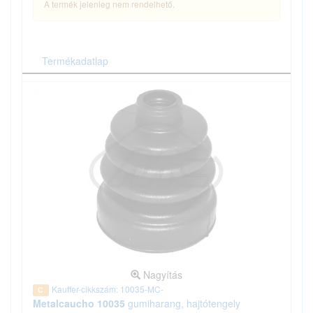
A termék jelenleg nem rendelhető.
Termékadatlap
Nagyítás
Kauffer-cikkszám: 10035-MC-
C
Metalcaucho 10035
gumiharang, hajtótengely