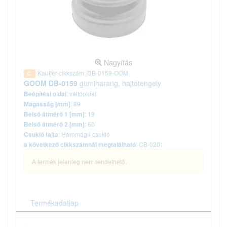
Nagyítás
Kauffer-cikkszám: DB-0159-OOM
C
GOOM DB-0159
gumiharang, hajtótengely
: váltóoldali
Beépítési oldal
: 89
Magasság [mm]
: 19
Belső átmérő 1 [mm]
: 60
Belső átmérő 2 [mm]
: Háromágú csukló
Csukló fajta
: CB-0201
a következő cikkszámnál megtalálható
A termék jelenleg nem rendelhető.
Termékadatlap