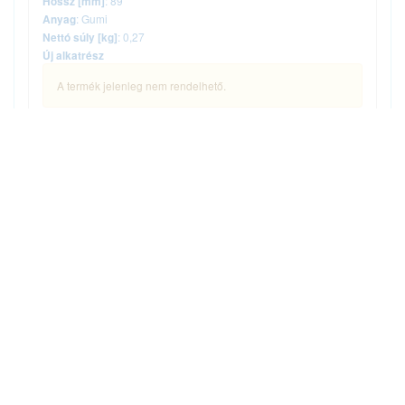
: 89
Hossz [mm]
: Gumi
Anyag
: 0,27
Nettó súly [kg]
Új alkatrész
A termék jelenleg nem rendelhető.
Termékadatlap