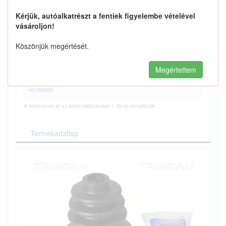
1851 Ft
Kérjük, autóalkatrészt a fentiek figyelembe vételével
vásároljon!
Köszönjük megértését.
Kosárba
Megértettem
VTSZ / KN:
40169500
A feltüntetett ár az adott cikkszámból 1 db-ra vonatkozik.
Termékadatlap