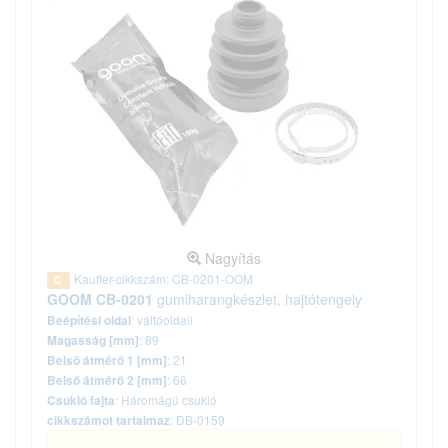
Nagyítás
Kauffer-cikkszám: CB-0201-OOM
C
GOOM CB-0201
gumiharangkészlet, hajtótengely
: váltóoldali
Beépítési oldal
: 89
Magasság [mm]
: 21
Belső átmérő 1 [mm]
: 66
Belső átmérő 2 [mm]
: Háromágú csukló
Csukló fajta
: DB-0159
cikkszámot tartalmaz