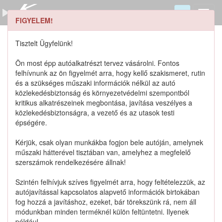
FIGYELEM!
44119M79F00 keresése
Szerszámkatalógus
Tisztelt Ügyfelünk!
Kosár
Ön most épp autóalkatrészt tervez vásárolni. Fontos
0
1
felhívnunk az ön figyelmét arra, hogy kellő szakismeret, rutin
Alkatrészek
Részletes keresés
és a szükséges műszaki információk nélkül az autó
közlekedésbiztonság és környezetvédelmi szempontból
kritikus alkatrészeinek megbontása, javítása veszélyes a
közlekedésbiztonságra, a vezető és az utasok testi
épségére.
Lista szűrése
Kérjük, csak olyan munkákba fogjon bele autóján, amelynek
műszaki hátterével tisztában van, amelyhez a megfelelő
Katalógusban szereplő termékek
szerszámok rendelkezésére állnak!
Szintén felhívjuk szíves figyelmét arra, hogy feltételezzük, az
Katalógusban nem szereplő termékek
autójavítással kapcsolatos alapvető információk birtokában
fog hozzá a javításhoz, ezeket, bár törekszünk rá, nem áll
módunkban minden terméknél külön feltüntetni. Ilyenek
például