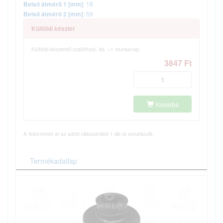
: 18
Belső átmérő 1 [mm]
: 59
Belső átmérő 2 [mm]
Külföldi készlet
Külföldi készletről szállítható, kb. +1 munkanap
3847 Ft
Kosárba
A feltüntetett ár az adott cikkszámból 1 db-ra vonatkozik.
Termékadatlap