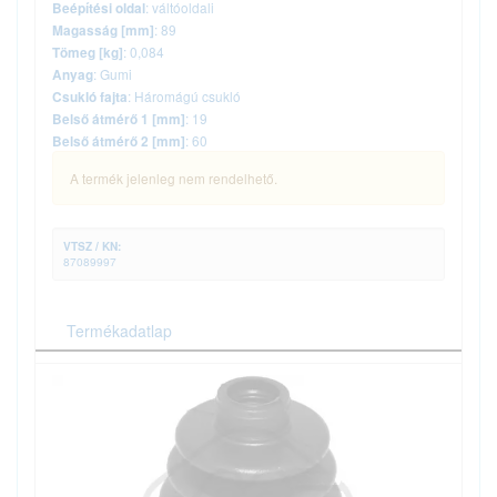
: váltóoldali
Beépítési oldal
: 89
Magasság [mm]
: 0,084
Tömeg [kg]
: Gumi
Anyag
: Háromágú csukló
Csukló fajta
: 19
Belső átmérő 1 [mm]
: 60
Belső átmérő 2 [mm]
A termék jelenleg nem rendelhető.
VTSZ / KN:
87089997
Termékadatlap