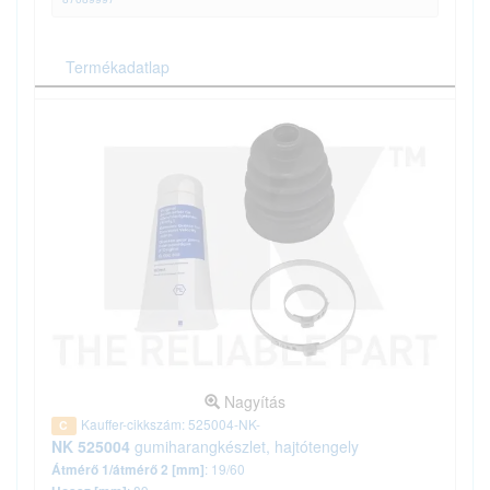
Termékadatlap
Nagyítás
Kauffer-cikkszám: 525004-NK-
C
NK 525004
gumiharangkészlet, hajtótengely
: 19/60
Átmérő 1/átmérő 2 [mm]