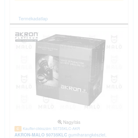
Termékadatlap
Nagyítás
Kauffer-cikkszám: 50735KLC-AKR
C
AKRON-MALO 50735KLC
gumiharangkészlet,