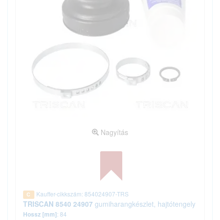
Nagyítás
Kauffer-cikkszám: 854024907-TRS
C
TRISCAN 8540 24907
gumiharangkészlet, hajtótengely
: 84
Hossz [mm]