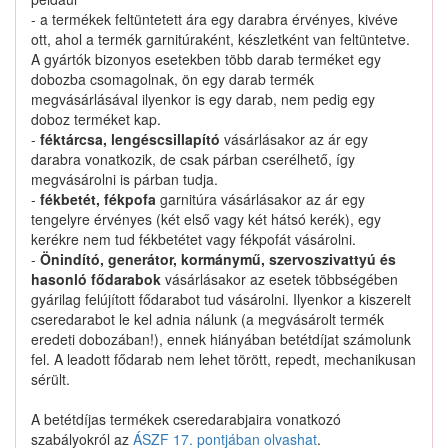
Nem találtunk ilyen katalógus-terméket.
- a termékek feltüntetett ára egy darabra érvényes, kivéve
ott, ahol a termék garnitúraként, készletként van feltüntetve.
A gyártók bizonyos esetekben több darab terméket egy
dobozba csomagolnak, ön egy darab termék
megvásárlásával ilyenkor is egy darab, nem pedig egy
doboz terméket kap.
44122M79F00 keresése
-
féktárcsa, lengéscsillapító
vásárlásakor az ár egy
darabra vonatkozik, de csak párban cserélhető, így
megvásárolni is párban tudja.
-
fékbetét, fékpofa
garnitúra vásárlásakor az ár egy
Kapcsolat
tengelyre érvényes (két első vagy két hátsó kerék), egy
kerékre nem tud fékbetétet vagy fékpofát vásárolni.
-
Önindító, generátor, kormánymű, szervoszivattyú és
Hogyan keressek?
hasonló fődarabok
vásárlásakor az esetek többségében
gyárilag felújított fődarabot tud vásárolni. Ilyenkor a kiszerelt
Segítség
cseredarabot le kel adnia nálunk (a megvásárolt termék
eredeti dobozában!), ennek hiányában betétdíjat számolunk
fel. A leadott fődarab nem lehet törött, repedt, mechanikusan
Nyomtatványok
sérült.
A betétdíjas termékek cseredarabjaira vonatkozó
szabályokról az
ÁSZF 17. pontjában olvashat
.