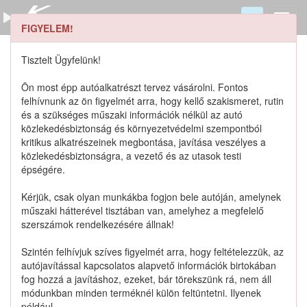
FIGYELEM!
44122M79F00 keresése
Szerszámkatalógus
Tisztelt Ügyfelünk!
Kosár
Ön most épp autóalkatrészt tervez vásárolni. Fontos
0
1
felhívnunk az ön figyelmét arra, hogy kellő szakismeret, rutin
Alkatrészek
Részletes keresés
és a szükséges műszaki információk nélkül az autó
közlekedésbiztonság és környezetvédelmi szempontból
kritikus alkatrészeinek megbontása, javítása veszélyes a
közlekedésbiztonságra, a vezető és az utasok testi
épségére.
Lista szűrése
Kérjük, csak olyan munkákba fogjon bele autóján, amelynek
műszaki hátterével tisztában van, amelyhez a megfelelő
Katalógusban szereplő termékek
szerszámok rendelkezésére állnak!
Szintén felhívjuk szíves figyelmét arra, hogy feltételezzük, az
Katalógusban nem szereplő termékek
autójavítással kapcsolatos alapvető információk birtokában
fog hozzá a javításhoz, ezeket, bár törekszünk rá, nem áll
módunkban minden terméknél külön feltüntetni. Ilyenek
például