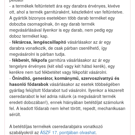
Nem találtunk ilyen katalógus-terméket.
- a termékek feltüntetett ára egy darabra érvényes, kivéve
ott, ahol a termék garnitúraként, készletként van feltüntetve.
A gyártók bizonyos esetekben több darab terméket egy
dobozba csomagolnak, ön egy darab termék
megvásárlásával ilyenkor is egy darab, nem pedig egy
doboz terméket kap.
5515183E00 keresése
-
féktárcsa, lengéscsillapító
vásárlásakor az ár egy
darabra vonatkozik, de csak párban cserélhető, így
megvásárolni is párban tudja.
-
fékbetét, fékpofa
garnitúra vásárlásakor az ár egy
Kapcsolat
tengelyre érvényes (két első vagy két hátsó kerék), egy
kerékre nem tud fékbetétet vagy fékpofát vásárolni.
-
Önindító, generátor, kormánymű, szervoszivattyú és
Hogyan keressek?
hasonló fődarabok
vásárlásakor az esetek többségében
gyárilag felújított fődarabot tud vásárolni. Ilyenkor a kiszerelt
Segítség
cseredarabot le kel adnia nálunk (a megvásárolt termék
eredeti dobozában!), ennek hiányában betétdíjat számolunk
fel. A leadott fődarab nem lehet törött, repedt, mechanikusan
Nyomtatványok
sérült.
A betétdíjas termékek cseredarabjaira vonatkozó
szabályokról az
ÁSZF 17. pontjában olvashat
.