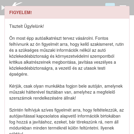
FIGYELEM!
5515183E00 keresése
Szerszámkatalógus
Tisztelt Ügyfelünk!
Kosár
Ön most épp autóalkatrészt tervez vásárolni. Fontos
0
1
felhívnunk az ön figyelmét arra, hogy kellő szakismeret, rutin
Alkatrészek
Részletes keresés
és a szükséges műszaki információk nélkül az autó
közlekedésbiztonság és környezetvédelmi szempontból
kritikus alkatrészeinek megbontása, javítása veszélyes a
közlekedésbiztonságra, a vezető és az utasok testi
épségére.
Lista szűrése
Kérjük, csak olyan munkákba fogjon bele autóján, amelynek
műszaki hátterével tisztában van, amelyhez a megfelelő
Katalógusban szereplő termékek
szerszámok rendelkezésére állnak!
Szintén felhívjuk szíves figyelmét arra, hogy feltételezzük, az
Katalógusban nem szereplő termékek
autójavítással kapcsolatos alapvető információk birtokában
fog hozzá a javításhoz, ezeket, bár törekszünk rá, nem áll
módunkban minden terméknél külön feltüntetni. Ilyenek
például