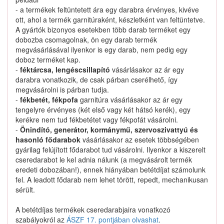
Nem találtunk ilyen katalógus-terméket.
- a termékek feltüntetett ára egy darabra érvényes, kivéve
ott, ahol a termék garnitúraként, készletként van feltüntetve.
A gyártók bizonyos esetekben több darab terméket egy
dobozba csomagolnak, ön egy darab termék
megvásárlásával ilyenkor is egy darab, nem pedig egy
doboz terméket kap.
8741986G00 keresése
-
féktárcsa, lengéscsillapító
vásárlásakor az ár egy
darabra vonatkozik, de csak párban cserélhető, így
megvásárolni is párban tudja.
-
fékbetét, fékpofa
garnitúra vásárlásakor az ár egy
Kapcsolat
tengelyre érvényes (két első vagy két hátsó kerék), egy
kerékre nem tud fékbetétet vagy fékpofát vásárolni.
-
Önindító, generátor, kormánymű, szervoszivattyú és
Hogyan keressek?
hasonló fődarabok
vásárlásakor az esetek többségében
gyárilag felújított fődarabot tud vásárolni. Ilyenkor a kiszerelt
Segítség
cseredarabot le kel adnia nálunk (a megvásárolt termék
eredeti dobozában!), ennek hiányában betétdíjat számolunk
fel. A leadott fődarab nem lehet törött, repedt, mechanikusan
Nyomtatványok
sérült.
A betétdíjas termékek cseredarabjaira vonatkozó
szabályokról az
ÁSZF 17. pontjában olvashat
.