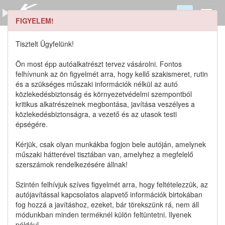
FIGYELEM!
8741986G00 keresése
Szerszámkatalógus
Tisztelt Ügyfelünk!
Kosár
Ön most épp autóalkatrészt tervez vásárolni. Fontos
0
1
felhívnunk az ön figyelmét arra, hogy kellő szakismeret, rutin
Alkatrészek
Részletes keresés
és a szükséges műszaki információk nélkül az autó
közlekedésbiztonság és környezetvédelmi szempontból
kritikus alkatrészeinek megbontása, javítása veszélyes a
közlekedésbiztonságra, a vezető és az utasok testi
épségére.
Lista szűrése
Kérjük, csak olyan munkákba fogjon bele autóján, amelynek
műszaki hátterével tisztában van, amelyhez a megfelelő
Katalógusban szereplő termékek
szerszámok rendelkezésére állnak!
Szintén felhívjuk szíves figyelmét arra, hogy feltételezzük, az
Katalógusban nem szereplő termékek
autójavítással kapcsolatos alapvető információk birtokában
fog hozzá a javításhoz, ezeket, bár törekszünk rá, nem áll
módunkban minden terméknél külön feltüntetni. Ilyenek
például