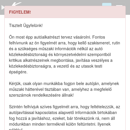
FIGYELEM!
95733M79G10 keresése
Szerszámkatalógus
Tisztelt Ügyfelünk!
Kosár
Ön most épp autóalkatrészt tervez vásárolni. Fontos
0
1
felhívnunk az ön figyelmét arra, hogy kellő szakismeret, rutin
Alkatrészek
Részletes keresés
és a szükséges műszaki információk nélkül az autó
közlekedésbiztonság és környezetvédelmi szempontból
kritikus alkatrészeinek megbontása, javítása veszélyes a
közlekedésbiztonságra, a vezető és az utasok testi
épségére.
Lista szűrése
Kérjük, csak olyan munkákba fogjon bele autóján, amelynek
műszaki hátterével tisztában van, amelyhez a megfelelő
Katalógusban szereplő termékek
szerszámok rendelkezésére állnak!
Szintén felhívjuk szíves figyelmét arra, hogy feltételezzük, az
Katalógusban nem szereplő termékek
autójavítással kapcsolatos alapvető információk birtokában
fog hozzá a javításhoz, ezeket, bár törekszünk rá, nem áll
módunkban minden terméknél külön feltüntetni. Ilyenek
például