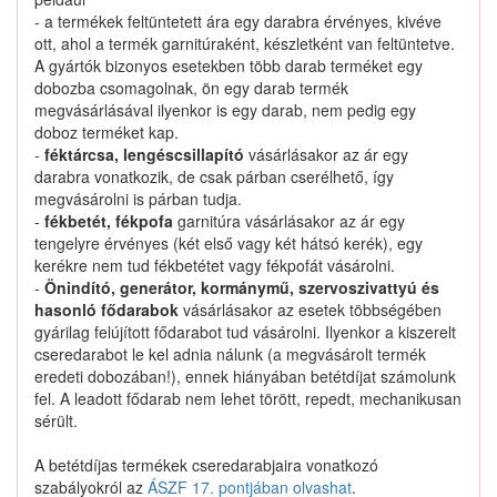
Nem találtunk ilyen katalógus-terméket.
- a termékek feltüntetett ára egy darabra érvényes, kivéve
ott, ahol a termék garnitúraként, készletként van feltüntetve.
A gyártók bizonyos esetekben több darab terméket egy
dobozba csomagolnak, ön egy darab termék
megvásárlásával ilyenkor is egy darab, nem pedig egy
doboz terméket kap.
95733M79G10 keresése
-
féktárcsa, lengéscsillapító
vásárlásakor az ár egy
darabra vonatkozik, de csak párban cserélhető, így
megvásárolni is párban tudja.
-
fékbetét, fékpofa
garnitúra vásárlásakor az ár egy
Kapcsolat
tengelyre érvényes (két első vagy két hátsó kerék), egy
kerékre nem tud fékbetétet vagy fékpofát vásárolni.
-
Önindító, generátor, kormánymű, szervoszivattyú és
Hogyan keressek?
hasonló fődarabok
vásárlásakor az esetek többségében
gyárilag felújított fődarabot tud vásárolni. Ilyenkor a kiszerelt
Segítség
cseredarabot le kel adnia nálunk (a megvásárolt termék
eredeti dobozában!), ennek hiányában betétdíjat számolunk
fel. A leadott fődarab nem lehet törött, repedt, mechanikusan
Nyomtatványok
sérült.
A betétdíjas termékek cseredarabjaira vonatkozó
szabályokról az
ÁSZF 17. pontjában olvashat
.