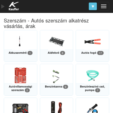
Szerszám - Autós szerszám alkatrész
Szerszámkatalógus
vásárlás, árak
Kosár
Alkatrészek
Akkusavmérő
Aláfekvő
Autós fogó
1
8
17
Autóvillamossági
Benzinkanna
Benzinleszívó cső,
9
szerszám
pumpa
2
7