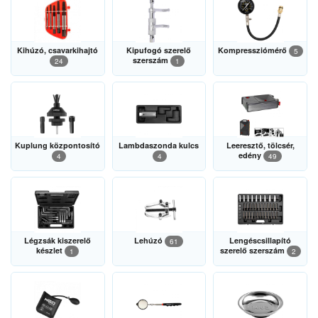
Kihúzó, csavarkihajtó
Kipufogó szerelő
Kompressziómérő
5
szerszám
24
1
Kuplung központosító
Lambdaszonda kulcs
Leeresztő, tölcsér,
edény
4
4
49
Légzsák kiszerelő
Lehúzó
Lengéscsillapító
61
készlet
szerelő szerszám
1
2