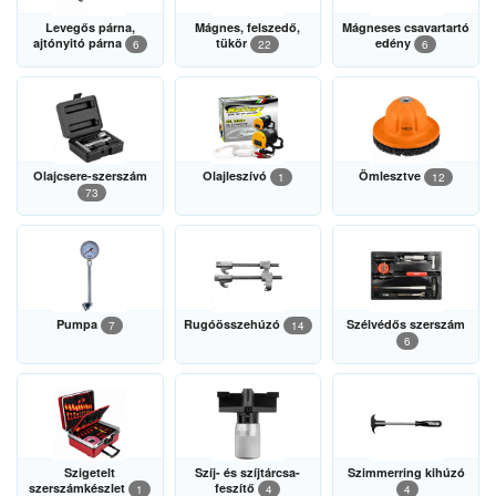
Levegős párna,
Mágnes, felszedő,
Mágneses csavartartó
ajtónyitó párna
tükör
edény
6
22
6
Olajcsere-szerszám
Olajleszívó
Ömlesztve
1
12
73
Pumpa
Rugóösszehúzó
Szélvédős szerszám
7
14
6
Szigetelt
Szíj- és szíjtárcsa-
Szimmerring kihúzó
szerszámkészlet
feszítő
1
4
4