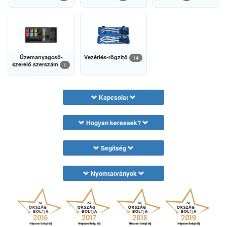
Üzemanyagcső-
Vezérlés-rögzítő
14
szerelő szerszám
1
Kapcsolat
Hogyan keressek?
Segítség
Nyomtatványok