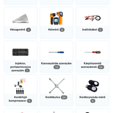
Hézagmérő
Hőmérő
Indítókábel
4
3
3
Injektor,
Karosszériás szerszám
Kárpitszerelő
porlasztócsúcs
szerszámok
10
24
szerszám
7
Kerékfújó
Kerékkulcs
Keréknyomás-mérő
24
kompresszor
5
6