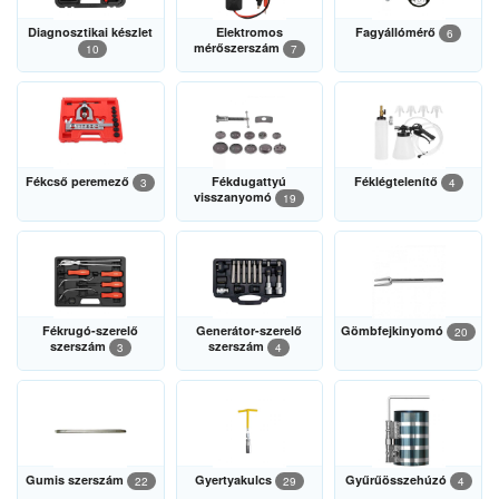
Diagnosztikai készlet
Elektromos
Fagyállómérő
6
mérőszerszám
10
7
Fékcső peremező
Fékdugattyú
Féklégtelenítő
3
4
visszanyomó
19
Fékrugó-szerelő
Generátor-szerelő
Gömbfejkinyomó
20
szerszám
szerszám
3
4
Gumis szerszám
Gyertyakulcs
Gyűrűösszehúzó
22
29
4