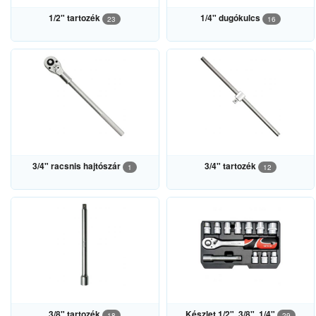
1/2" tartozék
1/4" dugókulcs
23
16
3/4" racsnis hajtószár
3/4" tartozék
1
12
3/8" tartozék
Készlet 1/2", 3/8", 1/4"
18
29