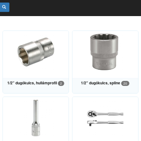
1/2" dugókulcs, hullámprofil
1/2" dugókulcs, spline
2
20