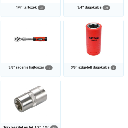
1/4" tartozék
3/4" dugókulcs
22
29
3/8" racsnis hajtószár
3/8" szigetelt dugókulcs
10
1
Torx készlet és fej, 1/2", 1/4"
32