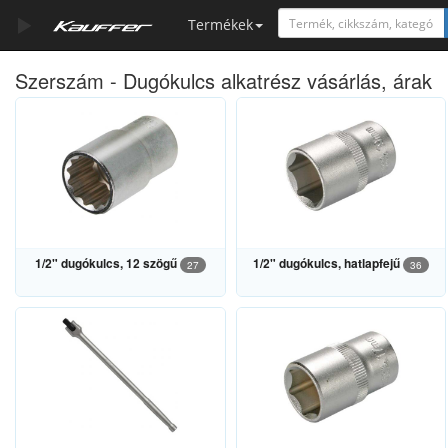
Termékek
Szerszám - Dugókulcs alkatrész vásárlás, árak
Szerszámkatalógus
Kosár
Alkatrészek
1/2" dugókulcs, 12 szögű
1/2" dugókulcs, hatlapfejű
27
36