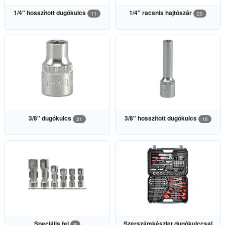
1/4" hosszított dugókulcs
1/4" racsnis hajtószár
11
20
3/8" dugókulcs
3/8" hosszított dugókulcs
21
16
Speciális fej
Szerszámkészlet dugókulccsal
6