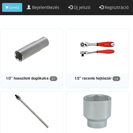
Bejelentkezés
Új jelszó
Regisztráció
(üres)
1/2" hosszított dugókulcs
1/2" racsnis hajtószár
27
14