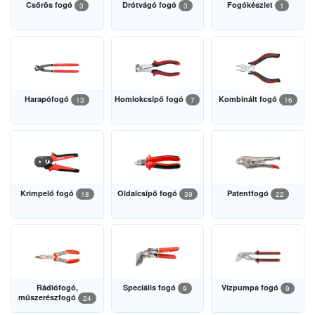
Csőrös fogó
Drótvágó fogó
Fogókészlet
3
3
1
Harapófogó
Homlokcsípő fogó
Kombinált fogó
13
7
16
Krimpelő fogó
Oldalcsípő fogó
Patentfogó
18
39
22
Rádiófogó,
Speciális fogó
Vízpumpa fogó
9
9
műszerészfogó
24