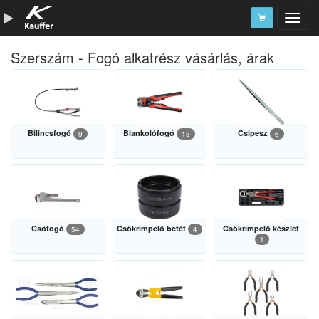
Szerszám - Fogó alkatrész vásárlás, árak
Szerszámkatalógus
Kosár
Alkatrészek
Bilincsfogó
Blankolófogó
Csipesz
9
13
6
Csőfogó
Csőkrimpelő betét
Csőkrimpelő készlet
54
4
1