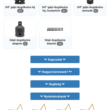
3/4" gépi dugókulcs fej
3/4" gépi dugókulcs
3/4" gépi dugókulcs
fej, hosszított
tartozék
27
21
5
Gépi dugókulcs
Gépi dugókulcs
adapter
készlet
2
19
Kapcsolat
Hogyan keressek?
Segítség
Nyomtatványok