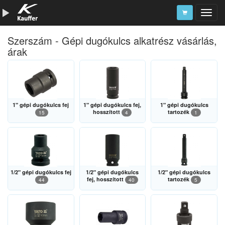
Szerszám - Gépi dugókulcs alkatrész vásárlás,
Szerszámkatalógus
árak
Kosár
Alkatrészek
1" gépi dugókulcs fej
1" gépi dugókulcs fej,
1" gépi dugókulcs
hosszított
tartozék
15
4
1
1/2" gépi dugókulcs fej
1/2" gépi dugókulcs
1/2" gépi dugókulcs
fej, hosszított
tartozék
44
40
5