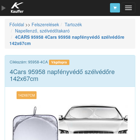
Főoldal
>>
Felszerelések
Tartozék
Szerszámkatalógus
Napellenző, szélvédőtakaró
4CARS 95958 4Cars 95958 napfényvédő szélvédőre
Kosár
142x67cm
Alkatrészek
Cikkszám: 95958-4CA
Vágólapra
4Cars 95958 napfényvédő szélvédőre
142x67cm
142X67CM