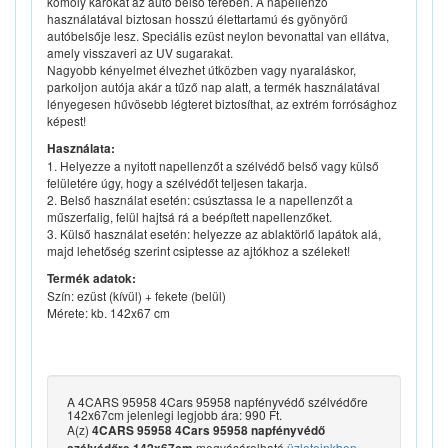
komoly károkat az autó belső terében. A napellenző
használatával biztosan hosszú élettartamú és gyönyörű
autóbelsője lesz. Speciális ezüst neylon bevonattal van ellátva,
amely visszaveri az UV sugarakat.
Nagyobb kényelmet élvezhet útközben vagy nyaraláskor,
parkoljon autója akár a tűző nap alatt, a termék használatával
lényegesen hűvösebb légteret biztosíthat, az extrém forrósághoz
képest!
Használata:
1. Helyezze a nyitott napellenzőt a szélvédő belső vagy külső
felületére úgy, hogy a szélvédőt teljesen takarja.
2. Belső használat esetén: csúsztassa le a napellenzőt a
műszerfalig, felül hajtsá rá a beépített napellenzőket.
3. Külső használat esetén: helyezze az ablaktörlő lapátok alá,
majd lehetőség szerint csiptesse az ajtókhoz a széleket!
Termék adatok:
Szín: ezüst (kívül) + fekete (belül)
Mérete: kb. 142x67 cm
A 4CARS 95958 4Cars 95958 napfényvédő szélvédőre
142x67cm jelenlegi legjobb ára: 990 Ft.
A(z)
4CARS 95958 4Cars 95958 napfényvédő
megvásárolható
üzleteinkben