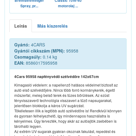
Bremsenreiniger
Classic 10W-40
Spray, pr...
motorolaj ...
Leírás
Más kiszerelés
Gyártó:
4CARS
Gyártói cikkszám (MPN):
95958
Csomagsúly:
0.14 kg
EAN:
8586017595958
4Cars 95958 napfényvédő szélvédőre 142x67cm
Kimagasló védelem: a napellenző hatásos védelmet biztosít az
autó első szélvédőjére. Nincs több forró kormánykerék, égető
műszerfal, meleg belső terek és tüzes bőrülések. Az ezüst
fényvisszaverő technológia visszaveri a tűző napsugarakat,
jelentősen blokkolja a káros UV sugárzást.
Tökéletesen illik a legtöbb autó szélvédőre is! Rendkívül könnyen
és gyorsan felhelyezhető, így mindennapos használatra is
kényelmes. Úgy tervezték, hogy akár az autóajtók zsebében is
tárolható legyen.
Az extrém UV-sugarak gyakran okoznak fakulást, repedést és