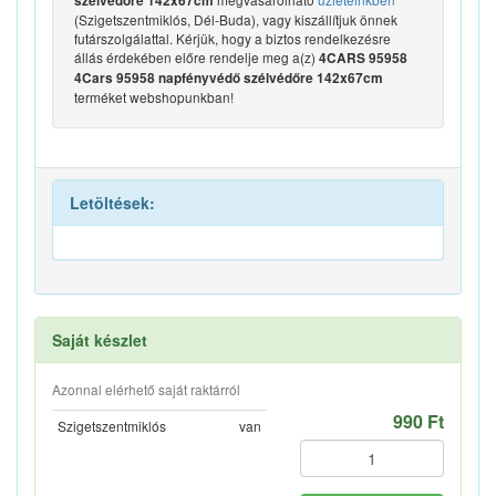
szélvédőre 142x67cm
(Szigetszentmiklós, Dél-Buda), vagy kiszállítjuk önnek
futárszolgálattal. Kérjük, hogy a biztos rendelkezésre
állás érdekében előre rendelje meg a(z)
4CARS 95958
4Cars 95958 napfényvédő szélvédőre 142x67cm
terméket webshopunkban!
Letöltések:
Saját készlet
Azonnal elérhető saját raktárról
990 Ft
Szigetszentmiklós
van