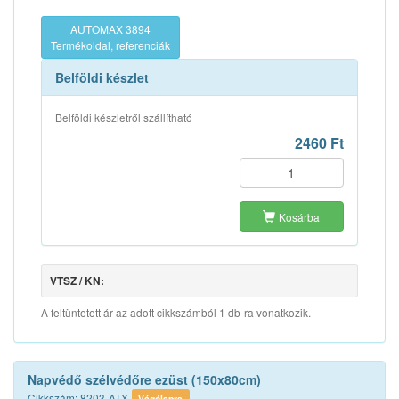
AUTOMAX 3894
Termékoldal, referenciák
Belföldi készlet
Belföldi készletről szállítható
2460 Ft
Kosárba
VTSZ / KN:
A feltüntetett ár az adott cikkszámból 1 db-ra vonatkozik.
Napvédő szélvédőre ezüst (150x80cm)
Cikkszám: 8203-ATX
Vágólapra