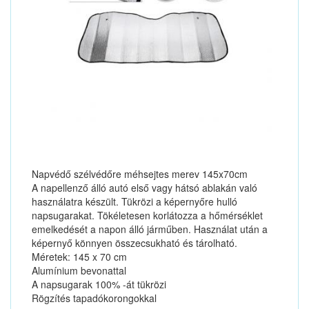
Napvédő szélvédőre méhsejtes merev 145x70cm
A napellenző álló autó első vagy hátsó ablakán való
használatra készült. Tükrözi a képernyőre hulló
napsugarakat. Tökéletesen korlátozza a hőmérséklet
emelkedését a napon álló járműben. Használat után a
képernyő könnyen összecsukható és tárolható.
Méretek: 145 x 70 cm
Alumínium bevonattal
A napsugarak 100% -át tükrözi
Rögzítés tapadókorongokkal