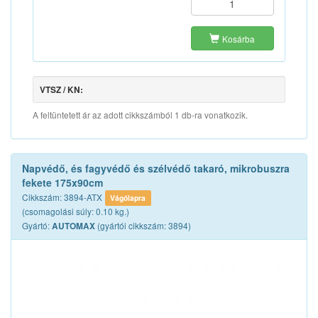
Kosárba
VTSZ / KN:
A feltüntetett ár az adott cikkszámból 1 db-ra vonatkozik.
Napvédő, és fagyvédő és szélvédő takaró, mikrobuszra
fekete 175x90cm
Cikkszám: 3894-ATX
Vágólapra
(csomagolási súly: 0.10 kg.)
Gyártó:
(gyártói cikkszám: 3894)
AUTOMAX