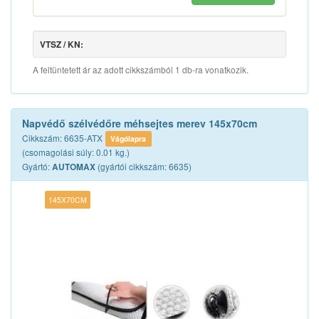
VTSZ / KN:
A feltüntetett ár az adott cikkszámból 1 db-ra vonatkozik.
Napvédő szélvédőre méhsejtes merev 145x70cm
Cikkszám: 6635-ATX
Vágólapra
(csomagolási súly: 0.01 kg.)
Gyártó:
(gyártói cikkszám: 6635)
AUTOMAX
145X70CM