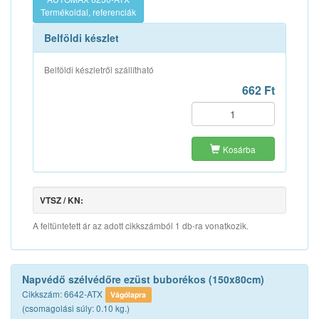
Termékoldal, referenciák
Belföldi készlet
Belföldi készletről szállítható
662 Ft
Kosárba
VTSZ / KN:
A feltüntetett ár az adott cikkszámból 1 db-ra vonatkozik.
Napvédő szélvédőre ezüst buborékos (150x80cm)
Cikkszám: 6642-ATX
Vágólapra
(csomagolási súly: 0.10 kg.)