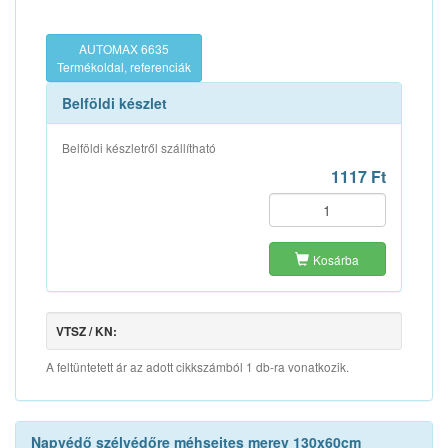
AUTOMAX 6635
Termékoldal, referenciák
Belföldi készlet
Belföldi készletről szállítható
1117 Ft
Kosárba
VTSZ / KN:
A feltüntetett ár az adott cikkszámból 1 db-ra vonatkozik.
Napvédő szélvédőre méhsejtes merev 130x60cm