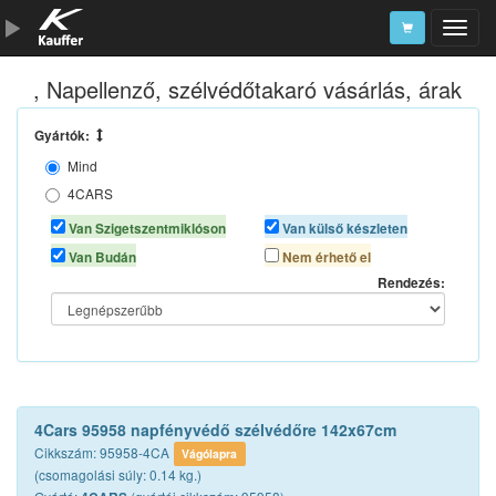
, Napellenző, szélvédőtakaró vásárlás, árak
Szerszámkatalógus
Kosár
Gyártók:
Mind
Alkatrészek
4CARS
AUTOLIFE
Van Szigetszentmiklóson
Van külső készleten
AUTOMAX
Van Budán
Nem érhető el
NEO TOOLS
Rendezés:
4Cars 95958 napfényvédő szélvédőre 142x67cm
Cikkszám: 95958-4CA
Vágólapra
(csomagolási súly: 0.14 kg.)