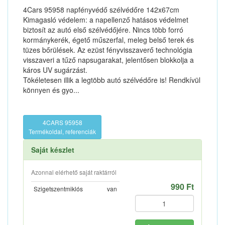
4Cars 95958 napfényvédő szélvédőre 142x67cm
Kimagasló védelem: a napellenző hatásos védelmet
biztosít az autó első szélvédőjére. Nincs több forró
kormánykerék, égető műszerfal, meleg belső terek és
tüzes bőrülések. Az ezüst fényvisszaverő technológia
visszaveri a tűző napsugarakat, jelentősen blokkolja a
káros UV sugárzást.
Tökéletesen illik a legtöbb autó szélvédőre is! Rendkívül
könnyen és gyo...
4CARS 95958
Termékoldal, referenciák
Saját készlet
Azonnal elérhető saját raktárról
990 Ft
Szigetszentmiklós
van