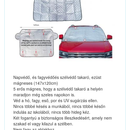
Napvédő, és fagyvédőés szélvédő takaró, ezüst
mágneses (147x120cm)
5 erős mágnes, hogy a szélvédő takaró a helyén
maradjon még szeles napokon is.
Véd a hó, fagy, eső, por és UV sugárzás ellen.
Nincs többé késés a munkából, nincs többé későn
indulás az iskolából, nincs több hideg kéz.
Két fogantyú a biztonságos illeszkedésért, amely nem
szakad el vagy kilazul a szélben.
Nem fagy az ablakhoz.