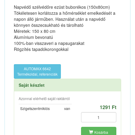
Napvédő szélvédőre ezüst buborékos (150x80cm)
Tökéletesen korlátozza a hőmérséklet emelkedését a
napon álló járműben. Használat után a napvédő
könnyen összecsukható és tárolható
Méretek: 150 x 80 cm
Alumínium bevonatú
100%-ban visszaveri a napsugarakat
Rögzítés tapadókorongokkal
AUTOMAX 6642
Termékoldal, referenciák
Saját készlet
Azonnal elérhető saját raktárról
1291 Ft
Szigetszentmiklós
van
Kosárba