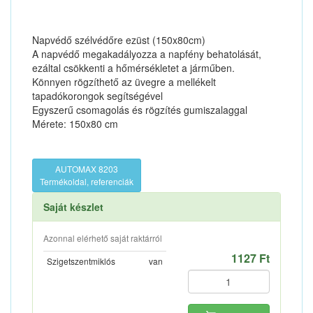
Napvédő szélvédőre ezüst (150x80cm)
A napvédő megakadályozza a napfény behatolását,
ezáltal csökkenti a hőmérsékletet a járműben.
Könnyen rögzíthető az üvegre a mellékelt
tapadókorongok segítségével
Egyszerű csomagolás és rögzítés gumiszalaggal
Mérete: 150x80 cm
AUTOMAX 8203
Termékoldal, referenciák
Saját készlet
Azonnal elérhető saját raktárról
1127 Ft
Szigetszentmiklós
van