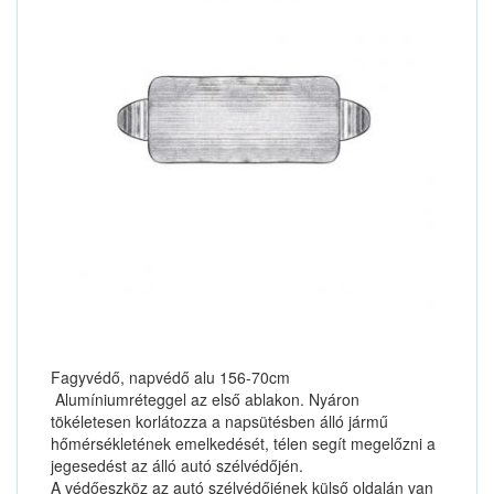
Fagyvédő, napvédő alu 156-70cm
Alumíniumréteggel az első ablakon. Nyáron
tökéletesen korlátozza a napsütésben álló jármű
hőmérsékletének emelkedését, télen segít megelőzni a
jegesedést az álló autó szélvédőjén.
A védőeszköz az autó szélvédőjének külső oldalán van