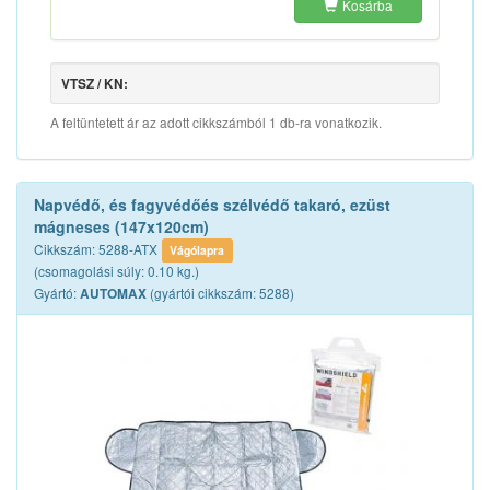
Kosárba
VTSZ / KN:
A feltüntetett ár az adott cikkszámból 1 db-ra vonatkozik.
Napvédő, és fagyvédőés szélvédő takaró, ezüst
mágneses (147x120cm)
Cikkszám: 5288-ATX
Vágólapra
(csomagolási súly: 0.10 kg.)
Gyártó:
(gyártói cikkszám: 5288)
AUTOMAX