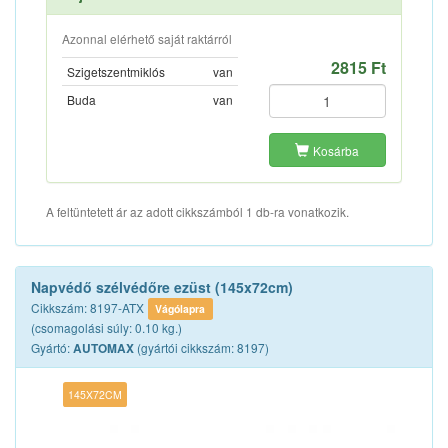
Azonnal elérhető saját raktárról
2815 Ft
Szigetszentmiklós
van
Buda
van
Kosárba
A feltüntetett ár az adott cikkszámból 1 db-ra vonatkozik.
Napvédő szélvédőre ezüst (145x72cm)
Cikkszám: 8197-ATX
Vágólapra
(csomagolási súly: 0.10 kg.)
Gyártó:
(gyártói cikkszám: 8197)
AUTOMAX
145X72CM