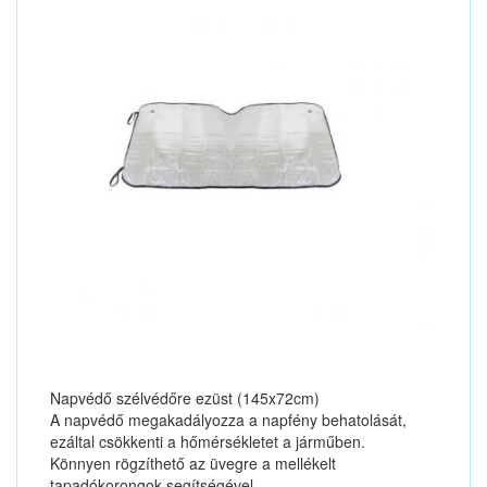
Napvédő szélvédőre ezüst (145x72cm)
A napvédő megakadályozza a napfény behatolását,
ezáltal csökkenti a hőmérsékletet a járműben.
Könnyen rögzíthető az üvegre a mellékelt
tapadókorongok segítségével