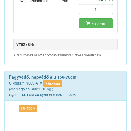
Szigetszentmiklós
van
Kosárba
VTSZ / KN:
A feltüntetett ár az adott cikkszámból 1 db-ra vonatkozik.
Fagyvédő, napvédő alu 156-70cm
Cikkszám: 3863-ATX
Vágólapra
(csomagolási súly: 0.10 kg.)
Gyártó:
(gyártói cikkszám: 3863)
AUTOMAX
156-70CM