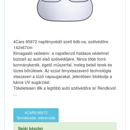
4Cars 95972 napfényvédő szett 6db-os, szélvédőre
142x67cm
Kimagasló védelem: a napellenző hatásos védelmet
biztosít az autó első szélvédőjére. Nincs több forró
kormánykerék, égető műszerfal, meleg belső terek és
tüzes bőrülések. Az ezüst fényvisszaverő technológia
visszaveri a tűző napsugarakat, jelentősen blokkolja a
káros UV sugárzást.
Tökéletesen illik a legtöbb autó szélvédőre is! Rendkívül
...
4CARS 95972
Termékoldal, referenciák
Saját készlet