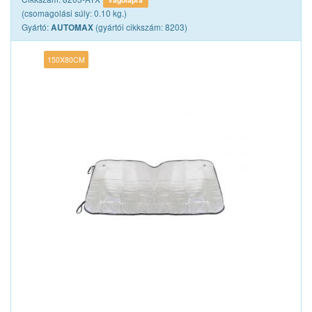
(csomagolási súly: 0.10 kg.)
Gyártó:
(gyártói cikkszám: 8203)
AUTOMAX
150X80CM