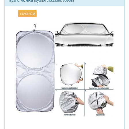
Gyártó:
(gyártói cikkszám: 95958)
4CARS
142X67CM