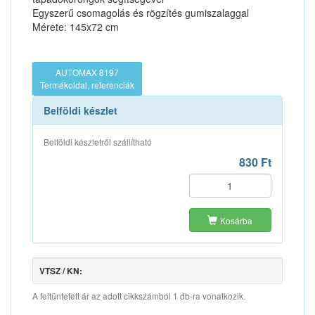
Egyszerű csomagolás és rögzítés gumiszalaggal
Mérete: 145x72 cm
AUTOMAX 8197
Termékoldal, referenciák
Belföldi készlet
Belföldi készletről szállítható
830 Ft
Kosárba
VTSZ / KN:
A feltüntetett ár az adott cikkszámból 1 db-ra vonatkozik.