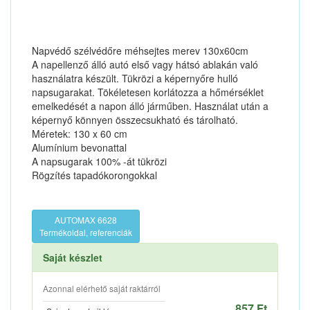
Napvédő szélvédőre méhsejtes merev 130x60cm
A napellenző álló autó első vagy hátsó ablakán való
használatra készült. Tükrözi a képernyőre hulló
napsugarakat. Tökéletesen korlátozza a hőmérséklet
emelkedését a napon álló járműben. Használat után a
képernyő könnyen összecsukható és tárolható.
Méretek: 130 x 60 cm
Alumínium bevonattal
A napsugarak 100% -át tükrözi
Rögzítés tapadókorongokkal
AUTOMAX 6628
Termékoldal, referenciák
Saját készlet
Azonnal elérhető saját raktárról
857 Ft