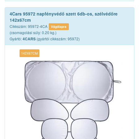
4Cars 95972 napfényvédő szett 6db-os, szélvédőre
142x67cm
Cikkszám: 95972-4CA
Vágólapra
(csomagolási súly: 0.20 kg.)
Gyártó:
(gyártói cikkszám: 95972)
4CARS
142X67CM