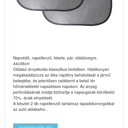
Napvédő, napellenző, fekete, pár, oldalüvegre,
44x38cm
Oldalsó árnyékolás klasszikus kivitelben. Hatékonyan
megakadályozza az éles napfény behatolását a jármű
belsejébe, és jelentősen csökkenti a belső tér
hőmérsékletét napsütéses napokon. Az anyag
perforálásának módja biztosítja a napsugarak körülbelül
70% -ának elnyelését.
A készlet 2 db napellenzőt tartalmaz tapadókorongokkal
az autó ablakaiho...
AUTOMAX 6230-ATX