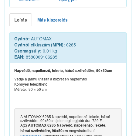
Leírás
Más kiszerelés
Gyártó:
AUTOMAX
Gyártói cikkszám (MPN):
6285
Csomagsúly:
0.01 kg
EAN:
8586009106285
Napvédő, napellenző, fekete, hátsó szélvédőre, 90x50cm
Védje a jármű utasait a közvetlen napfénytől
Könnyen telepíthető
Mérete: 90 × 50 cm
A AUTOMAX 6285 Napvédő, napellenző, fekete, hátsó
szélvédőre, 90x50cm jelenlegi legjobb ára: 729 Ft.
A(z)
AUTOMAX 6285 Napvédő, napellenző, fekete,
megvásárolható
hátsó szélvédőre, 90x50cm
üzleteinkben
(Szigetszentmiklós, Dél-Buda), vagy