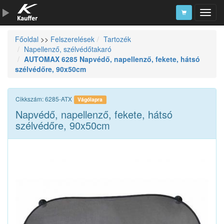
Főoldal
>>
Felszerelések
Tartozék
Szerszámkatalógus
Napellenző, szélvédőtakaró
AUTOMAX 6285 Napvédő, napellenző, fekete, hátsó
Kosár
szélvédőre, 90x50cm
Alkatrészek
Cikkszám: 6285-ATX
Vágólapra
Napvédő, napellenző, fekete, hátsó
szélvédőre, 90x50cm