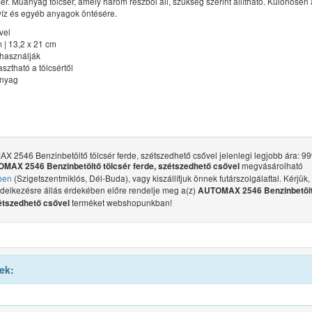
sér. Műanyag tölcsér, amely három részből áll, szükség szerint állítható. Különösen
 víz és egyéb anyagok öntésére.
vel
 | 13,2 x 21 cm
használják
asztható a tölcsértől
nyag
 2546 Benzinbetöltő tölcsér ferde, szétszedhető csővel jelenlegi legjobb ára: 999
megvásárolható
MAX 2546 Benzinbetöltő tölcsér ferde, szétszedhető csővel
ben
(Szigetszentmiklós, Dél-Buda), vagy kiszállítjuk önnek futárszolgálattal. Kérjük,
ndelkezésre állás érdekében előre rendelje meg a(z)
AUTOMAX 2546 Benzinbetölt
terméket webshopunkban!
étszedhető csővel
ek: