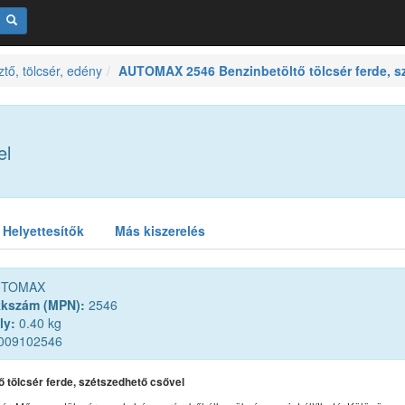
tő, tölcsér, edény
AUTOMAX 2546 Benzinbetöltő tölcsér ferde, s
el
Helyettesítők
Más kiszerelés
TOMAX
kkszám (MPN):
2546
ly:
0.40 kg
009102546
ő tölcsér ferde, szétszedhető csővel