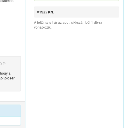
 alkalmas
VTSZ / KN:
A feltüntetett ár az adott cikkszámból 1 db-ra
vonatkozik.
 Ft.
 hogy a
ő tölcsér