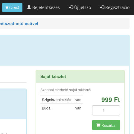
Bejelentkezés
Új jelszó
Regisztráció
(üres)
zétszedhető csővel
Saját készlet
Azonnal elérhető saját raktárról
999 Ft
Szigetszentmiklós
van
Buda
van
Kosárba