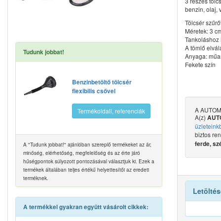
3 részes tölc
benzin, olaj,
Tölcsér szűrő
Méretek: 3 cm
Tankoláshoz 
A tömlő elvál
Tudunk jobbat!
Anyaga: műa
Fekete szín
Benzinbetöltő tölcsér
flexibilis csővel
A AUTOMAX
Termékoldall, referenciák
A(z)
AUTO
üzleteink
biztos re
ferde, sz
A "Tudunk jobbat!" ajánlóban szereplő termékeket az ár,
minőség, elérhetőség, megfelelőség és az érte járó
hűségpontok súlyozott pontozásával választjuk ki. Ezek a
termékek általában teljes értékű helyettesítői az eredeti
terméknek.
Letöltés
A termékkel gyakran együtt vásárolt cikkek: