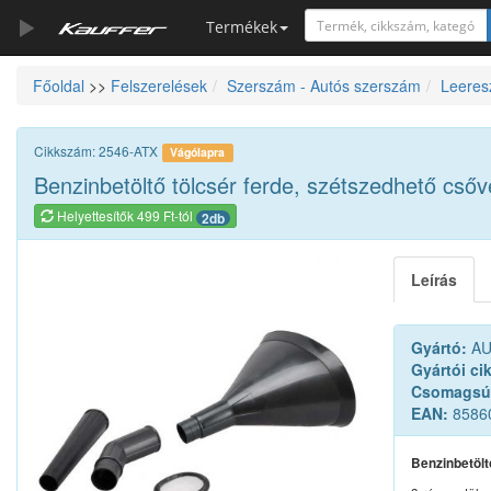
Termékek
Főoldal
>>
Felszerelések
Szerszám - Autós szerszám
Leeresz
Szerszámkatalógus
Kosár
Cikkszám: 2546-ATX
Vágólapra
Alkatrészek
Benzinbetöltő tölcsér ferde, szétszedhető csőv
Helyettesítők 499 Ft-tól
2db
Leírás
Gyártó:
AU
Gyártói ci
Csomagsú
EAN:
8586
Benzinbetölt