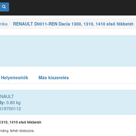
nika
RENAULT D0011-REN Dacia 1300, 1310, 1410 első fékbetét
Helyettesítők
Más kiszerelés
NAULT
ly:
0.80 kg
619700112
1310, 1410 első fékbetét
mány, fehér dobozos.