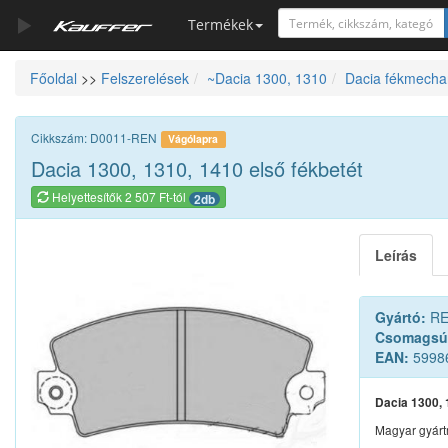
Termékek
Főoldal
>>
Felszerelések
~Dacia 1300, 1310
Dacia fékmecha
Szerszámkatalógus
Kosár
Cikkszám: D0011-REN
Vágólapra
Alkatrészek
Dacia 1300, 1310, 1410 első fékbetét
Helyettesítők 2 507 Ft-tól
2db
Leírás
Gyártó:
RE
Csomagsú
EAN:
5998
Dacia 1300, 
Magyar gyárt