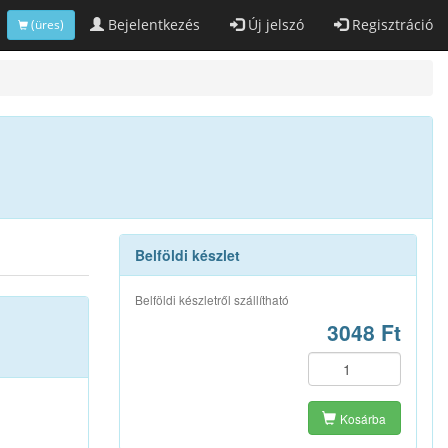
Bejelentkezés
Új jelszó
Regisztráció
(üres)
Belföldi készlet
Belföldi készletről szállítható
3048 Ft
Kosárba