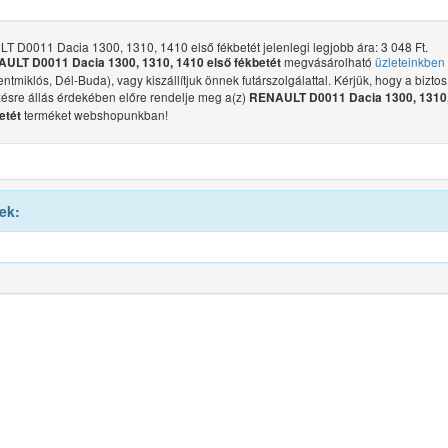
 D0011 Dacia 1300, 1310, 1410 első fékbetét jelenlegi legjobb ára: 3 048 Ft.
megvásárolható
üzleteinkben
ULT D0011 Dacia 1300, 1310, 1410 első fékbetét
ntmiklós, Dél-Buda), vagy kiszállítjuk önnek futárszolgálattal. Kérjük, hogy a biztos
ésre állás érdekében előre rendelje meg a(z)
RENAULT D0011 Dacia 1300, 1310
terméket webshopunkban!
etét
ek: