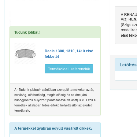
A RENAULT
A(z)
RENA
(Szigetsze
rendelkez
Tudunk jobbat!
első fékb
Dacia 1300, 1310, 1410 első
fékbetét
Letöltés
Termékoldall, referenciák
A "Tudunk jobbat!" ajánlóban szereplő termékeket az ár,
minőség, elérhetőség, megfelelőség és az érte járó
hűségpontok súlyozott pontozásával választjuk ki. Ezek a
termékek általában teljes értékű helyettesítői az eredeti
terméknek.
A termékkel gyakran együtt vásárolt cikkek: