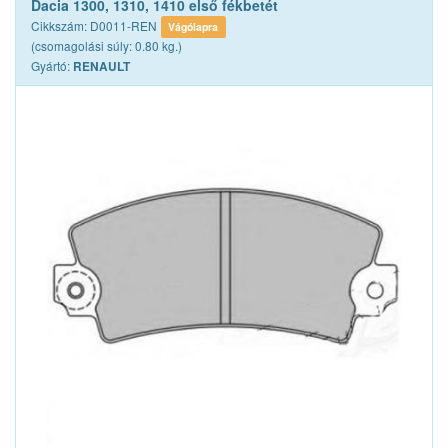
Dacia 1300, 1310, 1410 első fékbetét
Cikkszám: D0011-REN
Vágólapra
(csomagolási súly: 0.80 kg.)
Gyártó:
RENAULT