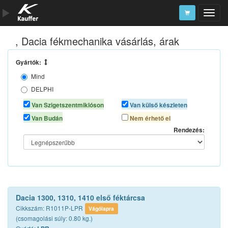
, Dacia fékmechanika vásárlás, árak
Szerszámkatalógus
Kosár
Gyártók:
Mind
Alkatrészek
DELPHI
LPR
Van Szigetszentmiklóson
Van külső készleten
RENAULT
Van Budán
Nem érhető el
Rendezés:
Dacia 1300, 1310, 1410 első féktárcsa
Cikkszám: R1011P-LPR
Vágólapra
(csomagolási súly: 0.80 kg.)