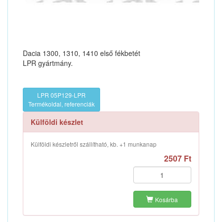
Dacia 1300, 1310, 1410 első fékbetét
LPR gyártmány.
LPR 05P129-LPR
Termékoldal, referenciák
Külföldi készlet
Külföldi készletről szállítható, kb. +1 munkanap
2507 Ft
Kosárba