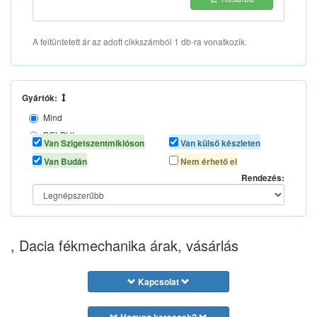
A feltüntetett ár az adott cikkszámból 1 db-ra vonatkozik.
Gyártók:
Mind
DELPHI
Van Szigetszentmiklóson
Van külső készleten
LPR
Van Budán
Nem érhető el
RENAULT
Rendezés:
, Dacia fékmechanika árak, vásárlás
Kapcsolat