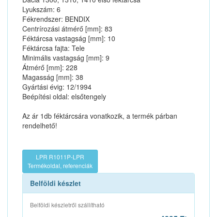
Lyukszám: 6
Fékrendszer: BENDIX
Centrírozási átmérő [mm]: 83
Féktárcsa vastagság [mm]: 10
Féktárcsa fajta: Tele
Minimális vastagság [mm]: 9
Átmérő [mm]: 228
Magasság [mm]: 38
Gyártási évig: 12/1994
Beépítési oldal: elsőtengely
Az ár 1db féktárcsára vonatkozik, a termék párban
rendelhető!
LPR R1011P-LPR
Termékoldal, referenciák
Belföldi készlet
Belföldi készletről szállítható