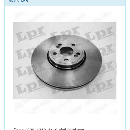
Gyártó:
LPR
Dacia 1300, 1310, 1410 első féktárcsa