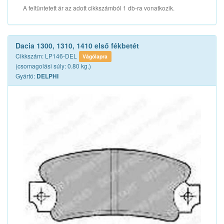
A feltüntetett ár az adott cikkszámból 1 db-ra vonatkozik.
Dacia 1300, 1310, 1410 első fékbetét
Cikkszám: LP146-DEL
Vágólapra
(csomagolási súly: 0.80 kg.)
Gyártó:
DELPHI