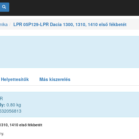
nika
LPR 05P129-LPR Dacia 1300, 1310, 1410 első fékbetét
Helyettesítők
Más kiszerelés
R
ly:
0.80 kg
532056813
1310, 1410 első fékbetét
ny.