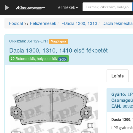
Termékek
Főoldal
>>
Felszerelések
~Dacia 1300, 1310
Dacia fékmecha
Szerszámkatalógus
Kosár
Cikkszám: 05P129-LPR
Vágólapra
Alkatrészek
Dacia 1300, 1310, 1410 első fékbetét
Referenciák, helyettesítők
2db
Leírás
Gyártó:
LP
Csomagsú
EAN:
8032
Dacia 1300, 
LPR gyártmá