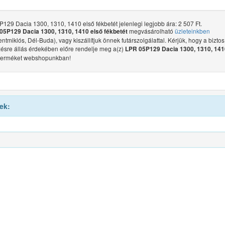
129 Dacia 1300, 1310, 1410 első fékbetét jelenlegi legjobb ára: 2 507 Ft.
megvásárolható
üzleteinkben
05P129 Dacia 1300, 1310, 1410 első fékbetét
ntmiklós, Dél-Buda), vagy kiszállítjuk önnek futárszolgálattal. Kérjük, hogy a biztos
ésre állás érdekében előre rendelje meg a(z)
LPR 05P129 Dacia 1300, 1310, 141
terméket webshopunkban!
ek: