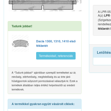
A LPR 05P
A(z)
LPR 
(Szigetsze
rendelkez
Tudunk jobbat!
fékbetét
Dacia 1300, 1310, 1410 első
fékbetét
Letöltés
Termékoldall, referenciák
A "Tudunk jobbat!" ajánlóban szereplő termékeket az ár,
minőség, elérhetőség, megfelelőség és az érte járó
hűségpontok súlyozott pontozásával választjuk ki. Ezek a
termékek általában teljes értékű helyettesítői az eredeti
terméknek.
A termékkel gyakran együtt vásárolt cikkek: