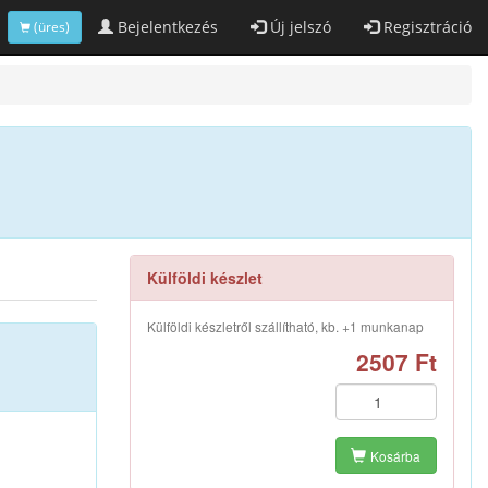
Bejelentkezés
Új jelszó
Regisztráció
(üres)
Külföldi készlet
Külföldi készletről szállítható, kb. +1 munkanap
2507 Ft
Kosárba