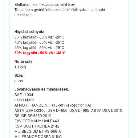
Élettartam: nem kevesebb, mint 5 év.
Tartsa be a gyártó felhasználói kézikönyvben található
utasításait!
Higítási arányok:
35% fagyálló - 65% víz: -20°C
40% fagyálló - 60% víz: -25°C
45% fagyálló - 55% víz: -29°C
50% fagyálló - 50% víz: -38°C
Nettó súly:
1,12kg
Szín:
piros
Jóváhagyások és minősítések:
SAE J1034
JASO M325
AFNOR FRANCE NF R15-601 (except for RA)
ASTM USA D3306, USA D4656, USA D4985, ASTM USA D6210
BSI GB BS 6580:2010
FVV GERMANY Heft R443
KSM SOUTH KOREA 2142
MIL BELGIUM BT-PS-606-A
MIL FRANCE DCSEA 615/C