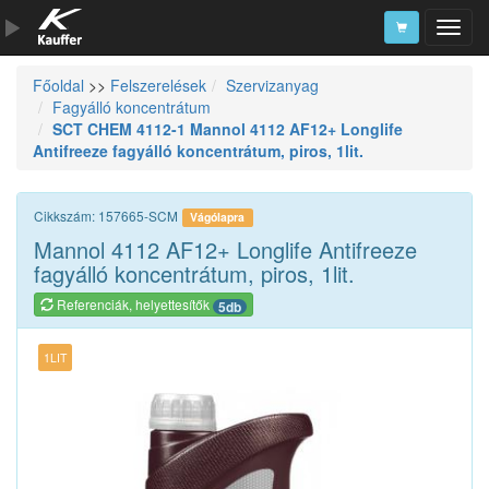
Főoldal
>>
Felszerelések
Szervizanyag
Szerszámkatalógus
Fagyálló koncentrátum
SCT CHEM 4112-1 Mannol 4112 AF12+ Longlife
Kosár
Antifreeze fagyálló koncentrátum, piros, 1lit.
Alkatrészek
Cikkszám: 157665-SCM
Vágólapra
Mannol 4112 AF12+ Longlife Antifreeze
fagyálló koncentrátum, piros, 1lit.
Referenciák, helyettesítők
5db
1LIT