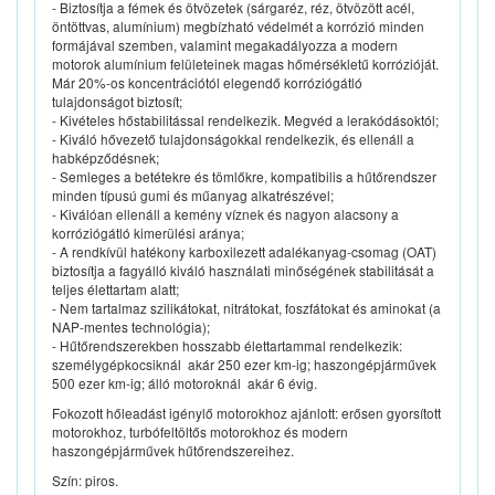
- Biztosítja a fémek és ötvözetek (sárgaréz, réz, ötvözött acél,
öntöttvas, alumínium) megbízható védelmét a korrózió minden
formájával szemben, valamint megakadályozza a modern
motorok alumínium felületeinek magas hőmérsékletű korrózióját.
Már 20%-os koncentrációtól elegendő korróziógátló
tulajdonságot biztosít;
- Kivételes hőstabilitással rendelkezik. Megvéd a lerakódásoktól;
- Kiváló hővezető tulajdonságokkal rendelkezik, és ellenáll a
habképződésnek;
- Semleges a betétekre és tömlőkre, kompatibilis a hűtőrendszer
minden típusú gumi és műanyag alkatrészével;
- Kiválóan ellenáll a kemény víznek és nagyon alacsony a
korróziógátló kimerülési aránya;
- A rendkívül hatékony karboxilezett adalékanyag-csomag (OAT)
biztosítja a fagyálló kiváló használati minőségének stabilitását a
teljes élettartam alatt;
- Nem tartalmaz szilikátokat, nitrátokat, foszfátokat és aminokat (a
NAP-mentes technológia);
- Hűtőrendszerekben hosszabb élettartammal rendelkezik:
személygépkocsiknál  akár 250 ezer km-ig; haszongépjárművek 
500 ezer km-ig; álló motoroknál  akár 6 évig.
Fokozott hőleadást igénylő motorokhoz ajánlott: erősen gyorsított
motorokhoz, turbófeltöltős motorokhoz és modern
haszongépjárművek hűtőrendszereihez.
Szín: piros.