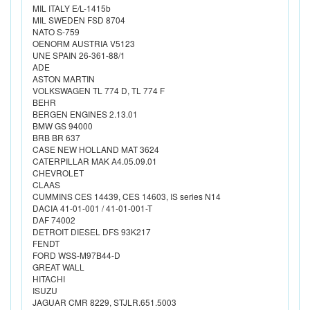
MIL ITALY E/L-1415b
MIL SWEDEN FSD 8704
NATO S-759
OENORM AUSTRIA V5123
UNE SPAIN 26-361-88/1
ADE
ASTON MARTIN
VOLKSWAGEN TL 774 D, TL 774 F
BEHR
BERGEN ENGINES 2.13.01
BMW GS 94000
BRB BR 637
CASE NEW HOLLAND MAT 3624
CATERPILLAR MAK A4.05.09.01
CHEVROLET
CLAAS
CUMMINS CES 14439, CES 14603, IS series N14
DACIA 41-01-001 / 41-01-001-T
DAF 74002
DETROIT DIESEL DFS 93K217
FENDT
FORD WSS-M97B44-D
GREAT WALL
HITACHI
ISUZU
JAGUAR CMR 8229, STJLR.651.5003