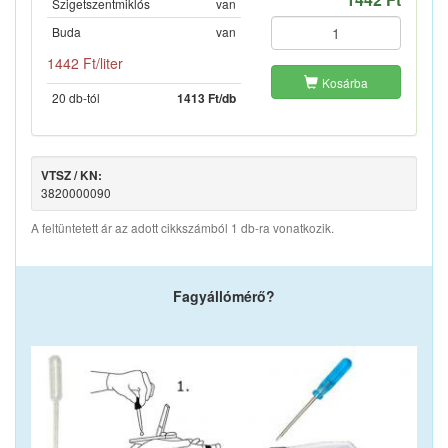
Szigetszentmiklós
van
Buda
van
1442 Ft/liter
Kosárba
20 db-tól
1413 Ft/db
VTSZ / KN:
3820000090
A feltüntetett ár az adott cikkszámból 1 db-ra vonatkozik.
Fagyállómérő?