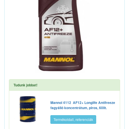
Tudunk jobbat!
Mannol 4112 AF12+ Longlife Antifreeze
fagyálló koncentrátum, piros, 60lit.
Termékoldall, referenciák