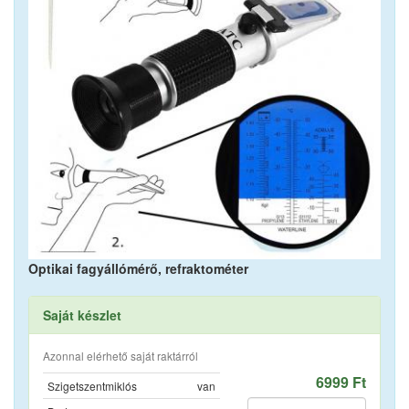
Optikai fagyállómérő, refraktométer
Saját készlet
Azonnal elérhető saját raktárról
6999 Ft
Szigetszentmiklós
van