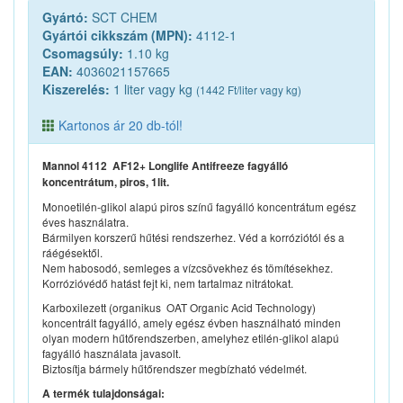
Gyártó:
SCT CHEM
Gyártói cikkszám (MPN):
4112-1
Csomagsúly:
1.10 kg
EAN:
4036021157665
Kiszerelés:
1 liter vagy kg
(1442 Ft/liter vagy kg)
Kartonos ár 20 db-tól!
Mannol 4112 AF12+ Longlife Antifreeze fagyálló
koncentrátum, piros, 1lit.
Monoetilén-glikol alapú piros színű fagyálló koncentrátum egész
éves használatra.
Bármilyen korszerű hűtési rendszerhez. Véd a korróziótól és a
ráégésektől.
Nem habosodó, semleges a vízcsövekhez és tömítésekhez.
Korrózióvédő hatást fejt ki, nem tartalmaz nitrátokat.
Karboxilezett (organikus  OAT Organic Acid Technology)
koncentrált fagyálló, amely egész évben használható minden
olyan modern hűtőrendszerben, amelyhez etilén-glikol alapú
fagyálló használata javasolt.
Biztosítja bármely hűtőrendszer megbízható védelmét.
A termék tulajdonságai: