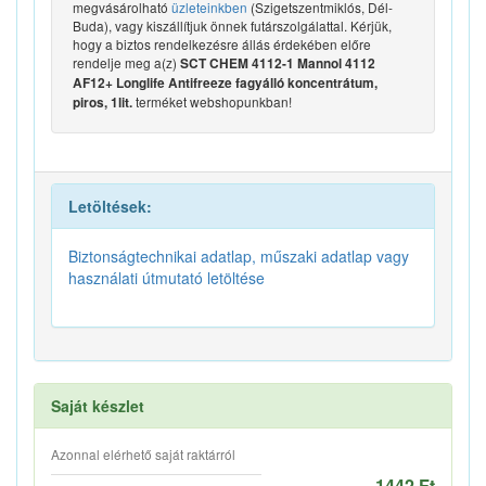
megvásárolható
üzleteinkben
(Szigetszentmiklós, Dél-
Buda), vagy kiszállítjuk önnek futárszolgálattal. Kérjük,
hogy a biztos rendelkezésre állás érdekében előre
rendelje meg a(z)
SCT CHEM 4112-1 Mannol 4112
AF12+ Longlife Antifreeze fagyálló koncentrátum,
terméket webshopunkban!
piros, 1lit.
Letöltések:
Biztonságtechnikai adatlap, műszaki adatlap vagy
használati útmutató letöltése
Saját készlet
Azonnal elérhető saját raktárról
1442 Ft