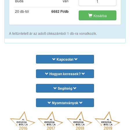
Buda
van
20 db-tól
6682 Ft/db
Kosárba
A feltüntetett ár az adott cikkszámból 1 db-ra vonatkozik.
Kapcsolat
Hogyan keressek?
Segítség
Nyomtatványok