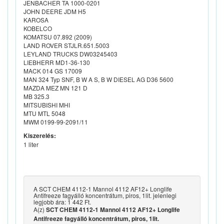
JENBACHER TA 1000-0201
JOHN DEERE JDM H5
KAROSA
KOBELCO
KOMATSU 07.892 (2009)
LAND ROVER STJLR.651.5003
LEYLAND TRUCKS DW03245403
LIEBHERR MD1-36-130
MACK 014 GS 17009
MAN 324 Typ SNF, B W A S, B W DIESEL AG D36 5600
MAZDA MEZ MN 121 D
MB 325.3
MITSUBISHI MHI
MTU MTL 5048
MWM 0199-99-2091/11
Kiszerelés:
1 liter
A SCT CHEM 4112-1 Mannol 4112 AF12+ Longlife
Antifreeze fagyálló koncentrátum, piros, 1lit. jelenlegi
legjobb ára: 1 442 Ft.
A(z)
SCT CHEM 4112-1 Mannol 4112 AF12+ Longlife
Antifreeze fagyálló koncentrátum, piros, 1lit.