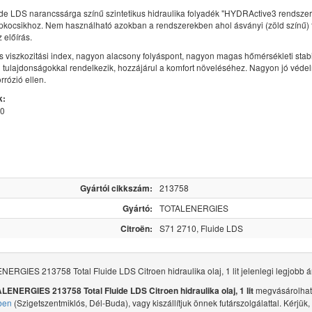
e LDS narancssárga színű szintetikus hidraulika folyadék "HYDRActive3 rendszerre
ocsikhoz. Nem használható azokban a rendszerekben ahol ásványi (zöld színű) 
 előírás.
viszkozitási index, nagyon alacsony folyáspont, nagyon magas hőmérsékleti stabili
 tulajdonságokkal rendelkezik, hozzájárul a komfort növeléséhez. Nagyon jó védel
rrózió ellen.
k:
10
Gyártói cikkszám:
213758
Gyártó:
TOTALENERGIES
Citroën:
S71 2710, Fluide LDS
ERGIES 213758 Total Fluide LDS Citroen hidraulika olaj, 1 lit jelenlegi legjobb á
megvásárolha
LENERGIES 213758 Total Fluide LDS Citroen hidraulika olaj, 1 lit
ben
(Szigetszentmiklós, Dél-Buda), vagy kiszállítjuk önnek futárszolgálattal. Kérjük,