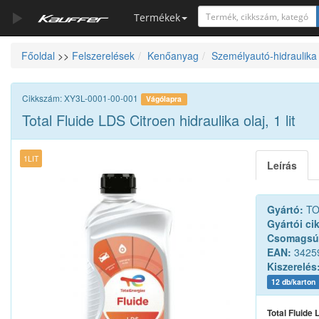
Termékek
Főoldal
>>
Felszerelések
Kenőanyag
Személyautó-hidraulika
Szerszámkatalógus
Kosár
Cikkszám: XY3L-0001-00-001
Vágólapra
Alkatrészek
Total Fluide LDS Citroen hidraulika olaj, 1 lit
1LIT
Leírás
Gyártó:
TO
Gyártói ci
Csomagsú
EAN:
3425
Kiszerelés
12 db/karton
Total Fluide L