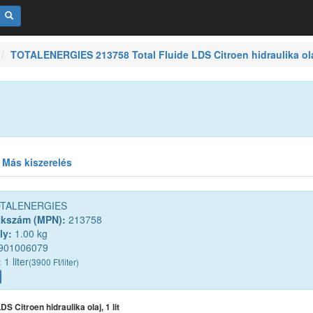
TOTALENERGIES 213758 Total Fluide LDS Citroen hidraulika olaj
Más kiszerelés
TALENERGIES
kkszám (MPN):
213758
ly:
1.00 kg
901006079
:
1 liter
(3900 Ft/liter)
DS Citroen hidraulika olaj, 1 lit