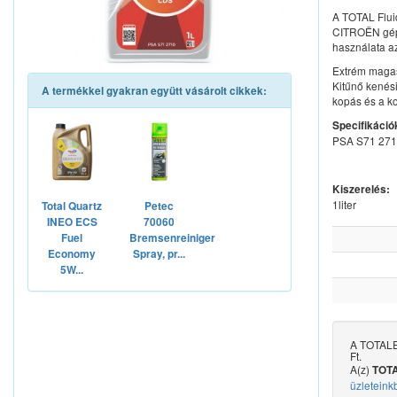
A TOTAL Fluid
CITROËN gépk
használata az
Extrém magas 
Kitűnő kenési
A termékkel gyakran együtt vásárolt cikkek:
kopás és a ko
Specifikáció
PSA S71 27
Kiszerelés:
1liter
Total Quartz
Petec
INEO ECS
70060
Fuel
Bremsenreiniger
Economy
Spray, pr...
5W...
A TOTALEN
Ft.
A(z)
TOTA
üzleteink