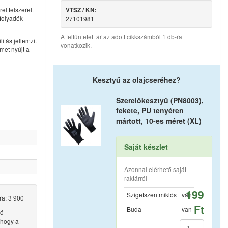
l felszerelt
VTSZ / KN:
folyadék
27101981
A feltüntetett ár az adott cikkszámból 1 db-ra
tás jellemzi.
vonatkozik.
met nyújt a
Kesztyű az olajcseréhez?
Szerelőkesztyű (PN8003),
fekete, PU tenyéren
mártott, 10-es méret (XL)
Saját készlet
Azonnal elérhető saját
raktárról
199
Szigetszentmiklós
van
ra: 3 900
Ft
Buda
van
tó
 hogy a