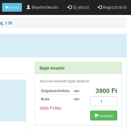
Bejelentkezés
Új jelszó
Regisztráció
(üres)
, 1 lit
Saját készlet
Azonnal elérhető saját raktárról
3900 Ft
Szigetszentmiklós
van
Buda
van
3900 Ft/liter
Kosárba