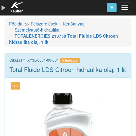
Főoldal
>>
Felszerelések
Kenőanyag
Szerszámkatalógus
Személyautó-hidraulika
TOTALENERGIES 213758 Total Fluide LDS Citroen
Kosár
hidraulika olaj, 1 lit
Alkatrészek
Cikkszám: XY3L-0001-00-001
Vágólapra
Total Fluide LDS Citroen hidraulika olaj, 1 lit
1LIT