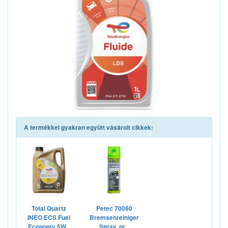
A termékkel gyakran együtt vásárolt cikkek:
Total Quartz
Petec 70060
INEO ECS Fuel
Bremsenreiniger
Economy 5W...
Spray, pr...