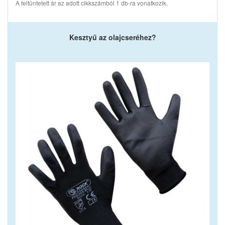
A feltüntetett ár az adott cikkszámból 1 db-ra vonatkozik.
Kesztyű az olajcseréhez?