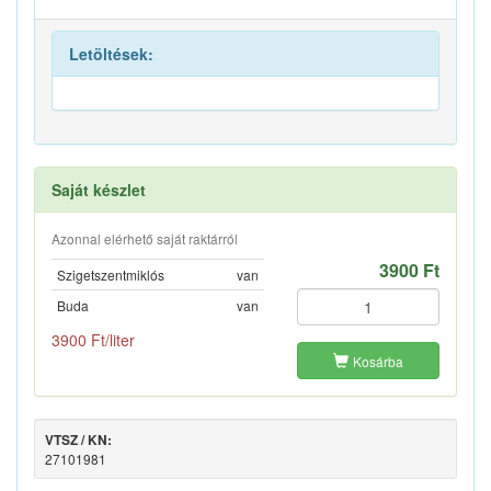
Letöltések:
Saját készlet
Azonnal elérhető saját raktárról
3900 Ft
Szigetszentmiklós
van
Buda
van
3900 Ft/liter
Kosárba
VTSZ / KN:
27101981