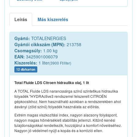
Leírás
Más kiszerelés
Gyártó:
TOTALENERGIES
Gyártói cikkszám (MPN):
213758
Csomagsúly:
1.00 kg
EAN:
3425901006079
Kiszerelés:
1 liter
(3900 Ft/liter)
12 db/karton
Total Fluide LDS Citroen hidraulika olaj, 1 lit
A TOTAL Fluide LDS narancssárga színű szintetikus hidraulika
folyadék "HYDRActive3 rendszerrel felszerelt CITROËN
gépkocsikhoz. Nem használható azokban a rendszerekben ahol
ásványi (zöld színű) folyadék használata az előírás.
Extrém magas viszkozitási index, nagyon alacsony folyáspont,
nagyon magas hőmérsékleti stabilitás jellemzi. Kitűnő kenési
tulajdonságokkal rendelkezik, hozzájárul a komfort növeléséhez.
Nagyon jó védelmet nyújt a kopás és a korrózió ellen.