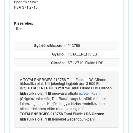
Specifikációk:
PSA S71 2710
Kiszerelés:
1liter
Gyártói cikkszám:
213758
Gyártó:
TOTALENERGIES
Citroën:
S71 2710, Fluide LDS
A TOTALENERGIES 213758 Total Fluide LDS Citroen
hidraulika olaj, 1 lit jelenlegi legjobb ára: 3 900 Ft.
A(z)
TOTALENERGIES 213758 Total Fluide LDS Citroen
megvásárolható
üzleteinkben
hidraulika olaj, 1 lit
(Szigetszentmiklós, Dél-Buda), vagy kiszállítjuk önnek
futárszolgálattal. Kérjük, hogy a biztos rendelkezésre
állás érdekében előre rendelje meg a(z)
TOTALENERGIES 213758 Total Fluide LDS Citroen
terméket webshopunkban!
hidraulika olaj, 1 lit