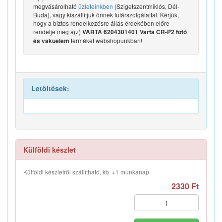
megvásárolható
üzleteinkben
(Szigetszentmiklós, Dél-
Buda), vagy kiszállítjuk önnek futárszolgálattal. Kérjük,
hogy a biztos rendelkezésre állás érdekében előre
rendelje meg a(z)
VARTA 6204301401 Varta CR-P2 fotó
terméket webshopunkban!
és vakuelem
Letöltések:
Külföldi készlet
Külföldi készletről szállítható, kb. +1 munkanap
2330 Ft