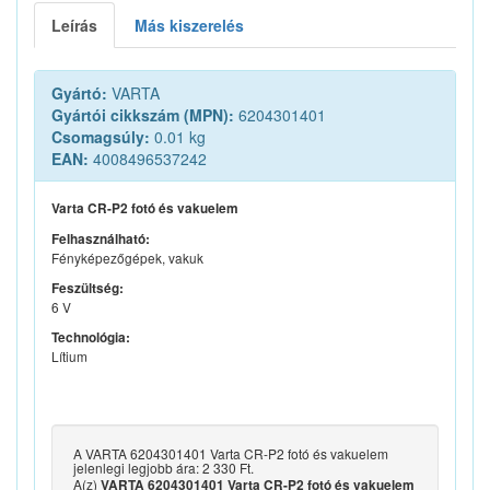
Leírás
Más kiszerelés
Gyártó:
VARTA
Gyártói cikkszám (MPN):
6204301401
Csomagsúly:
0.01 kg
EAN:
4008496537242
Varta CR-P2 fotó és vakuelem
Felhasználható:
Fényképezőgépek, vakuk
Feszültség:
6 V
Technológia:
Lítium
A VARTA 6204301401 Varta CR-P2 fotó és vakuelem
jelenlegi legjobb ára: 2 330 Ft.
A(z)
VARTA 6204301401 Varta CR-P2 fotó és vakuelem