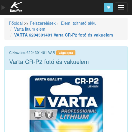
Főoldal
>>
Felszerelések
Elem, tölthető akku
Szerszámkatalógus
Varta lítium elem
VARTA 6204301401 Varta CR-P2 fotó és vakuelem
Kosár
Alkatrészek
Cikkszám: 6204301401-VAR
Vágólapra
Varta CR-P2 fotó és vakuelem