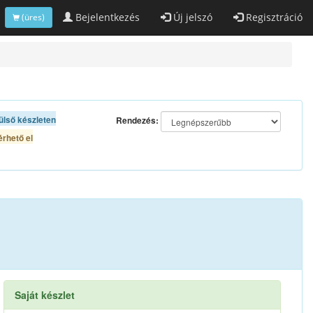
Bejelentkezés
Új jelszó
Regisztráció
(üres)
ülső készleten
Rendezés:
rhető el
Saját készlet