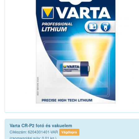
Varta CR-P2 fotó és vakuelem
Cikkszám: 6204301401-VAR
Vágólapra
(csomagolási súly: 0.01 kg.)