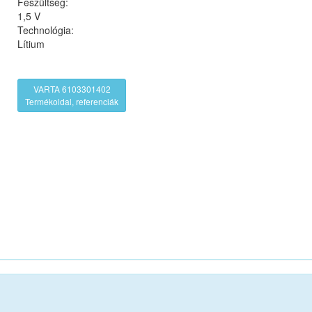
Feszültség:
1,5 V
Technológia:
Lítium
VARTA 6103301402
Termékoldal, referenciák