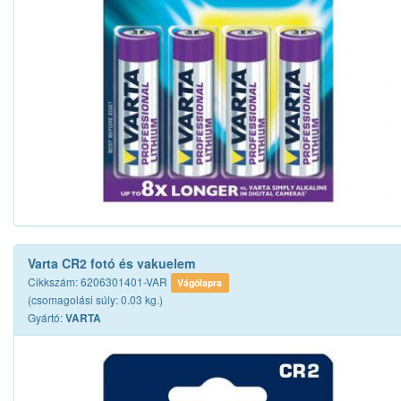
Varta CR2 fotó és vakuelem
Cikkszám: 6206301401-VAR
Vágólapra
(csomagolási súly: 0.03 kg.)
Gyártó:
VARTA