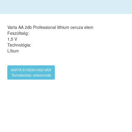
Varta AA 2db Professional lithium ceruza elem
Feszültség:
1,5 V
Technológia:
Lítium
VARTA 6106301402-VAR
Termékoldal, referenciák