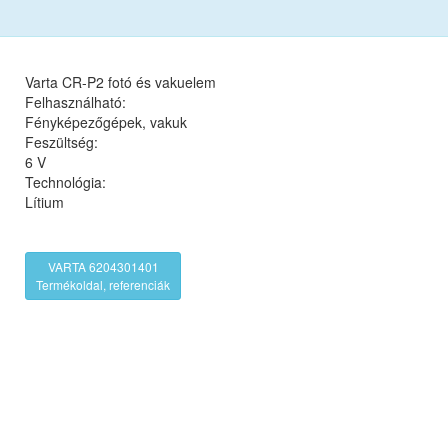
Varta CR-P2 fotó és vakuelem
Felhasználható:
Fényképezőgépek, vakuk
Feszültség:
6 V
Technológia:
Lítium
VARTA 6204301401
Termékoldal, referenciák