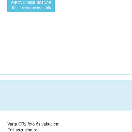
VARTA 6106301404-VAR
Termékoldal, referenciák
Varta CR2 fotó és vakuelem
Felhasználható: