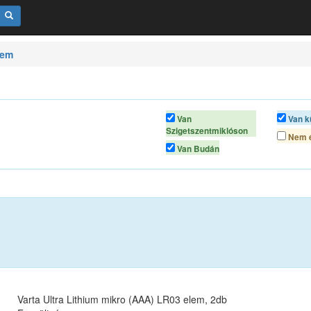
lem
Van
Van k
Szigetszentmiklóson
Nem é
Van Budán
Varta Ultra Lithium mikro (AAA) LR03 elem, 2db