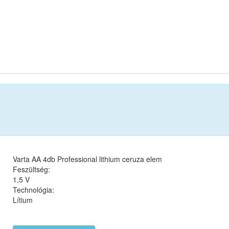
Varta AA 4db Professional lithium ceruza elem
Feszültség:
1,5 V
Technológia:
Lítium