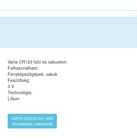
Varta CR123 fotó és vakuelem
Felhasználható:
Fényképezőgépek, vakuk
Feszültség:
3 V
Technológia:
Lítium
VARTA 6205301401-VAR
Termékoldal, referenciák