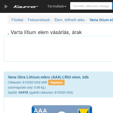
Termékek
Főoldal
Felszerelések
Elem, tölthető akku
Varta lítium e
Szerszámkatalógus
Kosár
, Varta lítium elem vásárlás, árak
Alkatrészek
Varta Ultra Lithium mikro (AAA) LR03 elem, 2db
Cikkszám: 6103301402-VAR
Vágólapra
(csomagolási súly: 0.06 kg.)
Gyártó:
(gyártói cikkszám: 6103301402)
VARTA