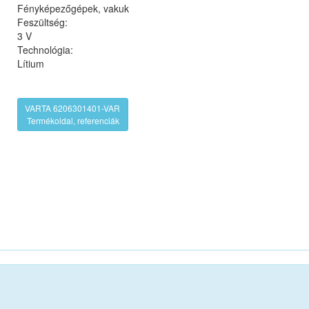
Fényképezőgépek, vakuk
Feszültség:
3 V
Technológia:
Lítium
VARTA 6206301401-VAR
Termékoldal, referenciák