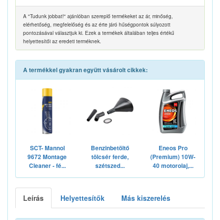
A "Tudunk jobbat!" ajánlóban szereplő termékeket az ár, minőség,
elérhetőség, megfelelőség és az érte járó hűségpontok súlyozott
pontozásával választjuk ki. Ezek a termékek általában teljes értékű
helyettesítői az eredeti terméknek.
A termékkel gyakran együtt vásárolt cikkek:
SCT- Mannol
Benzinbetöltő
Eneos Pro
9672 Montage
tölcsér ferde,
(Premium) 10W-
Cleaner - fé...
szétszed...
40 motorolaj,...
Leírás
Helyettesítők
Más kiszerelés