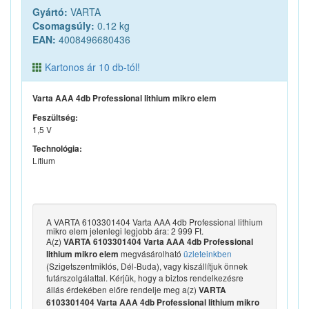
Gyártó:
VARTA
Csomagsúly:
0.12 kg
EAN:
4008496680436
Kartonos ár 10 db-tól!
Varta AAA 4db Professional lithium mikro elem
Feszültség:
1,5 V
Technológia:
Lítium
A VARTA 6103301404 Varta AAA 4db Professional lithium
mikro elem jelenlegi legjobb ára: 2 999 Ft.
A(z)
VARTA 6103301404 Varta AAA 4db Professional
megvásárolható
üzleteinkben
lithium mikro elem
(Szigetszentmiklós, Dél-Buda), vagy kiszállítjuk önnek
futárszolgálattal. Kérjük, hogy a biztos rendelkezésre
állás érdekében előre rendelje meg a(z)
VARTA
6103301404 Varta AAA 4db Professional lithium mikro