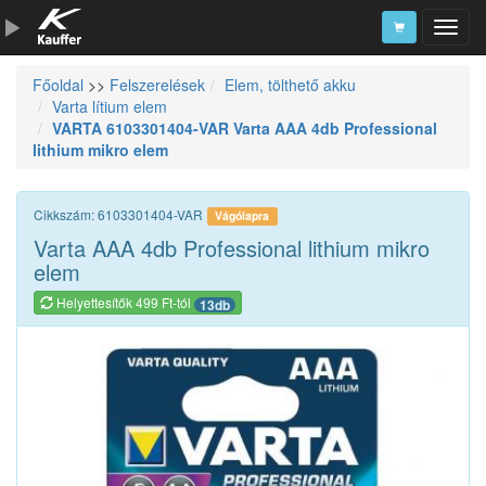
Főoldal
>>
Felszerelések
Elem, tölthető akku
Szerszámkatalógus
Varta lítium elem
VARTA 6103301404-VAR Varta AAA 4db Professional
Kosár
lithium mikro elem
Alkatrészek
Cikkszám: 6103301404-VAR
Vágólapra
Varta AAA 4db Professional lithium mikro
elem
Helyettesítők 499 Ft-tól
13db