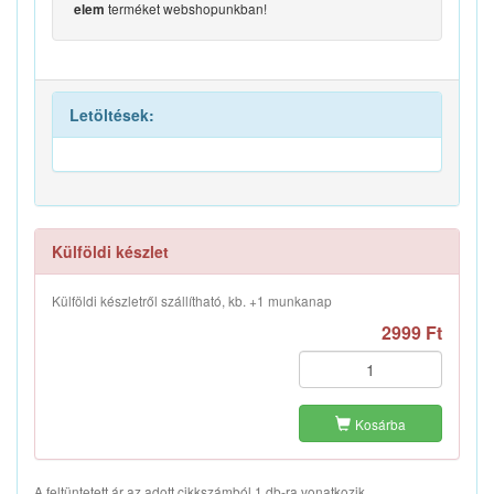
terméket webshopunkban!
elem
Letöltések:
Külföldi készlet
Külföldi készletről szállítható, kb. +1 munkanap
2999 Ft
Kosárba
A feltüntetett ár az adott cikkszámból 1 db-ra vonatkozik.