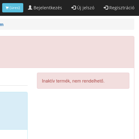
Bejelentkezés
Új jelszó
Regisztráció
(üres)
em
Inaktív termék, nem rendelhető.