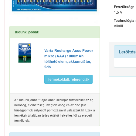
Feszültség:
1,5 V
Technológia:
Alkáli
Tudunk jobbat!
Varta Recharge Accu Power
Letöltés
mikro (AAA) 1000mAh
tölthető elem, akkumulátor,
2db
Termékoldall, referenciák
A "Tudunk jobbat!" ajánlóban szereplő termékeket az ár,
minőség, elérhetőség, megfelelőség és az érte járó
hűségpontok súlyozott pontozásával választjuk ki. Ezek a
termékek általában teljes értékű helyettesítői az eredeti
terméknek.