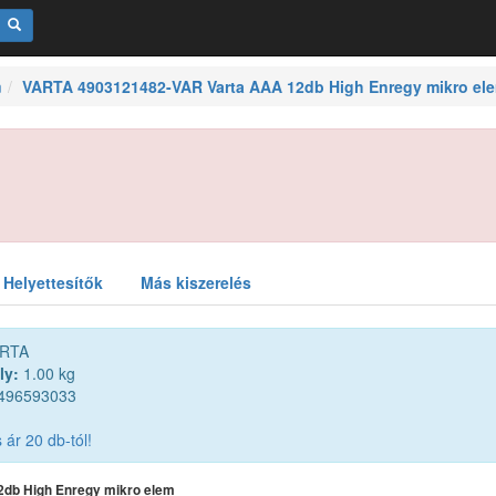
m
VARTA 4903121482-VAR Varta AAA 12db High Enregy mikro el
Helyettesítők
Más kiszerelés
RTA
ly:
1.00 kg
496593033
ár 20 db-tól!
2db High Enregy mikro elem