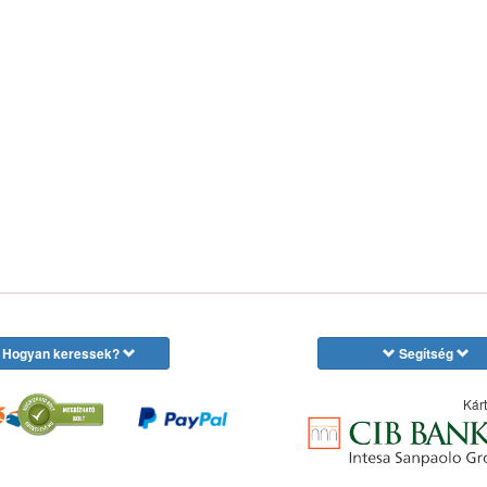
Hogyan keressek?
Segítség
Kárt