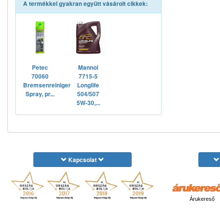
A termékkel gyakran együtt vásárolt cikkek:
Petec
Mannol
70060
7715-5
Bremsenreiniger
Longlife
Spray, pr...
504/507
5W-30,...
Kapcsolat
Árukereső