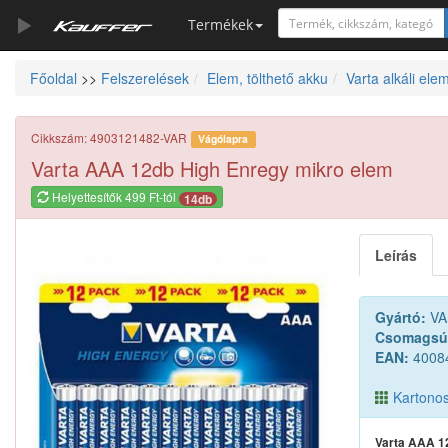
Termékek
Főoldal
>>
Felszerelések
Elem, tölthető akku
Varta alkáli ele
Szerszámkatalógus
Kosár
Cikkszám: 4903121482-VAR
Vágólapra
Alkatrészek
Varta AAA 12db High Enregy mikro elem
Helyettesítők 499 Ft-tól
14db
Leírás
Gyártó:
VA
Csomagsú
EAN:
4008
Kartonos 
Varta AAA 1