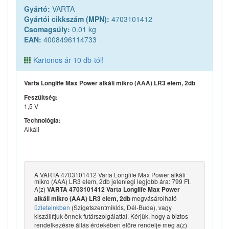
Gyártó:
VARTA
Gyártói cikkszám (MPN):
4703101412
Csomagsúly:
0.01 kg
EAN:
4008496114733
Kartonos ár 10 db-tól!
Varta Longlife Max Power alkáli mikro (AAA) LR3 elem, 2db
Feszültség:
1,5 V
Technológia:
Alkáli
A VARTA 4703101412 Varta Longlife Max Power alkáli
mikro (AAA) LR3 elem, 2db jelenlegi legjobb ára: 799 Ft.
A(z)
VARTA 4703101412 Varta Longlife Max Power
megvásárolható
alkáli mikro (AAA) LR3 elem, 2db
üzleteinkben
(Szigetszentmiklós, Dél-Buda), vagy
kiszállítjuk önnek futárszolgálattal. Kérjük, hogy a biztos
rendelkezésre állás érdekében előre rendelje meg a(z)