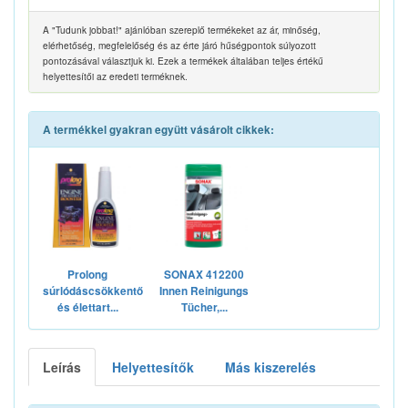
A "Tudunk jobbat!" ajánlóban szereplő termékeket az ár, minőség,
elérhetőség, megfelelőség és az érte járó hűségpontok súlyozott
pontozásával választjuk ki. Ezek a termékek általában teljes értékű
helyettesítői az eredeti terméknek.
A termékkel gyakran együtt vásárolt cikkek:
Prolong
SONAX 412200
súrlódáscsökkentő
Innen Reinigungs
és élettart...
Tücher,...
Leírás
Helyettesítők
Más kiszerelés