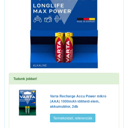
Tudunk jobbat!
Varta Recharge Accu Power mikro
(AAA) 1000mAh tölthető elem,
akkumulátor, 2db
Termékoldall, referenciák