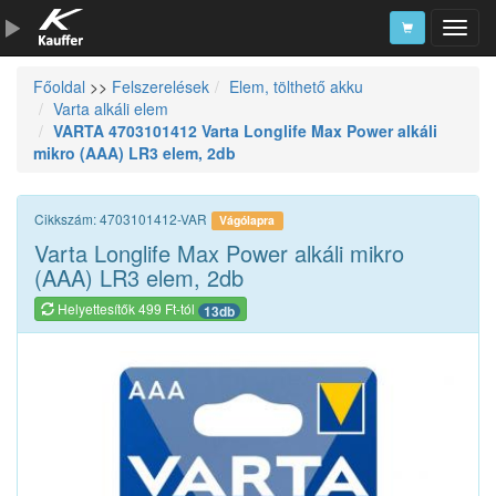
Főoldal
>>
Felszerelések
Elem, tölthető akku
Szerszámkatalógus
Varta alkáli elem
VARTA 4703101412 Varta Longlife Max Power alkáli
Kosár
mikro (AAA) LR3 elem, 2db
Alkatrészek
Cikkszám: 4703101412-VAR
Vágólapra
Varta Longlife Max Power alkáli mikro
(AAA) LR3 elem, 2db
Helyettesítők 499 Ft-tól
13db