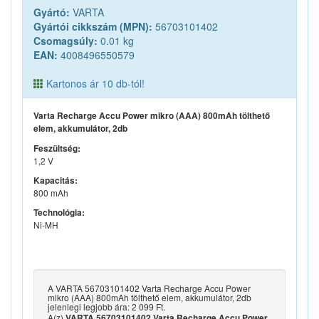
Gyártó:
VARTA
Gyártói cikkszám (MPN):
56703101402
Csomagsúly:
0.01 kg
EAN:
4008496550579
Kartonos ár 10 db-tól!
Varta Recharge Accu Power mikro (AAA) 800mAh tölthető
elem, akkumulátor, 2db
Feszültség:
1,2 V
Kapacitás:
800 mAh
Technológia:
Ni-MH
A VARTA 56703101402 Varta Recharge Accu Power
mikro (AAA) 800mAh tölthető elem, akkumulátor, 2db
jelenlegi legjobb ára: 2 099 Ft.
A(z)
VARTA 56703101402 Varta Recharge Accu Power