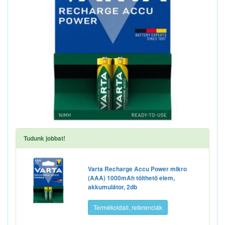
Tudunk jobbat!
Varta Recharge Accu Power mikro
(AAA) 1000mAh tölthető elem,
akkumulátor, 2db
Termékoldall, referenciák