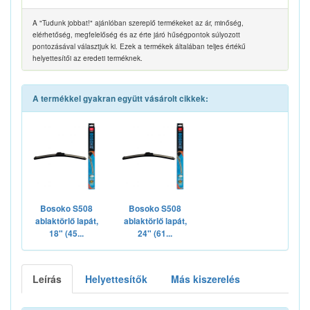
A "Tudunk jobbat!" ajánlóban szereplő termékeket az ár, minőség,
elérhetőség, megfelelőség és az érte járó hűségpontok súlyozott
pontozásával választjuk ki. Ezek a termékek általában teljes értékű
helyettesítői az eredeti terméknek.
A termékkel gyakran együtt vásárolt cikkek:
Bosoko S508
Bosoko S508
ablaktörlő lapát,
ablaktörlő lapát,
18" (45...
24" (61...
Leírás
Helyettesítők
Más kiszerelés