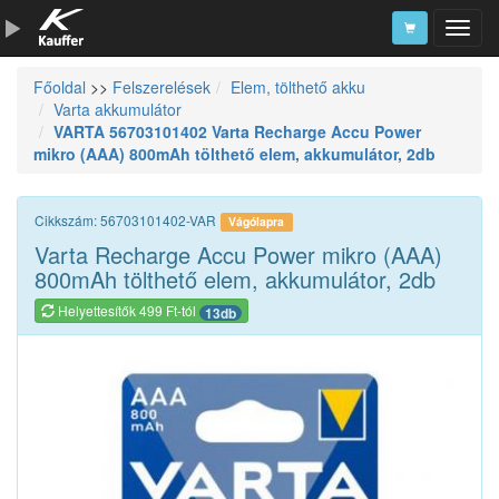
Főoldal
>>
Felszerelések
Elem, tölthető akku
Szerszámkatalógus
Varta akkumulátor
VARTA 56703101402 Varta Recharge Accu Power
Kosár
mikro (AAA) 800mAh tölthető elem, akkumulátor, 2db
Alkatrészek
Cikkszám: 56703101402-VAR
Vágólapra
Varta Recharge Accu Power mikro (AAA)
800mAh tölthető elem, akkumulátor, 2db
Helyettesítők 499 Ft-tól
13db