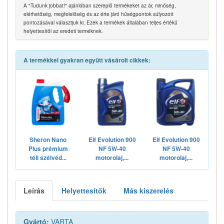
A "Tudunk jobbat!" ajánlóban szereplő termékeket az ár, minőség,
elérhetőség, megfelelőség és az érte járó hűségpontok súlyozott
pontozásával választjuk ki. Ezek a termékek általában teljes értékű
helyettesítői az eredeti terméknek.
A termékkel gyakran együtt vásárolt cikkek:
Sheron Nano
Elf Evolution 900
Elf Evolution 900
Plus prémium
NF 5W-40
NF 5W-40
téli szélvéd...
motorolaj,...
motorolaj,...
Leírás
Helyettesítők
Más kiszerelés
Gyártó:
VARTA