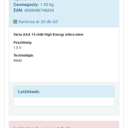
Csomagsúly:
1.00 kg
EAN:
4008496748204
Kartonos ár 20 db-tól!
Varta AAA 14+6db High Energy mikro elem
Feszültség:
1,5 V
Technológia:
Alkáli
Letöltések: