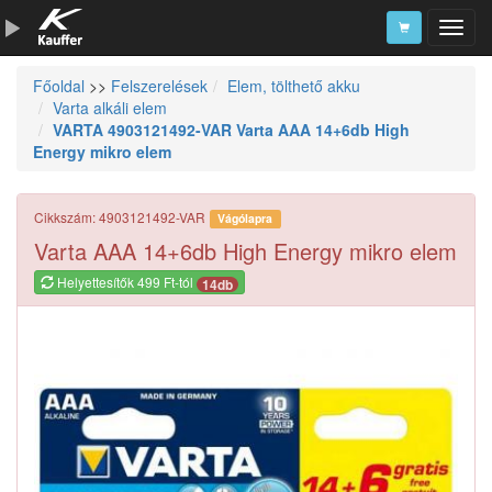
Főoldal
>>
Felszerelések
Elem, tölthető akku
Szerszámkatalógus
Varta alkáli elem
VARTA 4903121492-VAR Varta AAA 14+6db High
Kosár
Energy mikro elem
Alkatrészek
Cikkszám: 4903121492-VAR
Vágólapra
Varta AAA 14+6db High Energy mikro elem
Helyettesítők 499 Ft-tól
14db