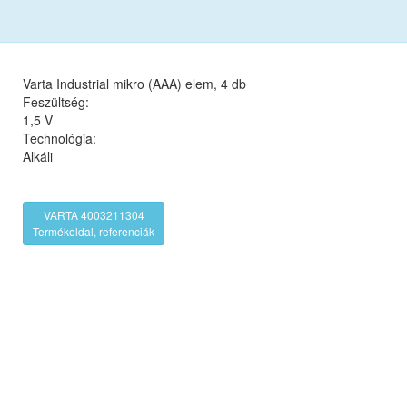
Varta Industrial mikro (AAA) elem, 4 db
Feszültség:
1,5 V
Technológia:
Alkáli
VARTA 4003211304
Termékoldal, referenciák