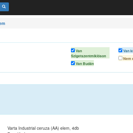
lem
Van
Van k
Szigetszentmiklóson
Nem é
Van Budán
Varta Industrial ceruza (AA) elem, 4db