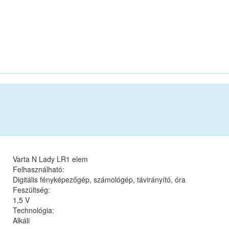
Varta N Lady LR1 elem
Felhasználható:
Digitális fényképezőgép, számológép, távirányító, óra
Feszültség:
1,5 V
Technológia:
Alkáli