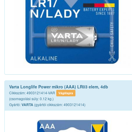
Varta Longlife Power mikro (AAA) LR03 elem, 4db
Cikkszám: 4903121414-VAR
Vágólapra
(csomagolási súly: 0.12 kg.)
Gyártó:
(gyártói cikkszám: 4903121414)
VARTA