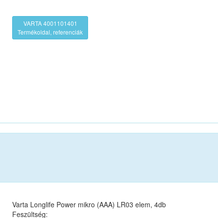
VARTA 4001101401
Termékoldal, referenciák
Varta Longlife Power mikro (AAA) LR03 elem, 4db
Feszültség: