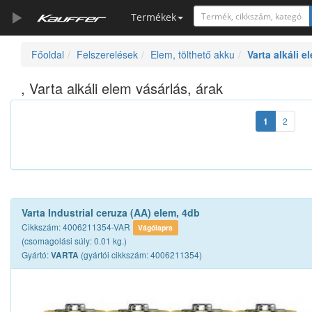
Termékek
Főoldal
Felszerelések
Elem, tölthető akku
Varta alkáli e
Szerszámkatalógus
Kosár
, Varta alkáli elem vásárlás, árak
Alkatrészek
1
2
Varta Industrial ceruza (AA) elem, 4db
Cikkszám: 4006211354-VAR
Vágólapra
(csomagolási súly: 0.01 kg.)
Gyártó:
(gyártói cikkszám: 4006211354)
VARTA