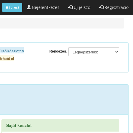
Bejelentkezés
Új jelszó
Regisztráció
(üres)
ülső készleten
Rendezés:
rhető el
Saját készlet