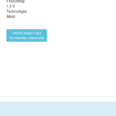
Feszültség:
1,5 V
Technológia:
Alkáli
VARTA 4006211354
Termékoldal, referenciák