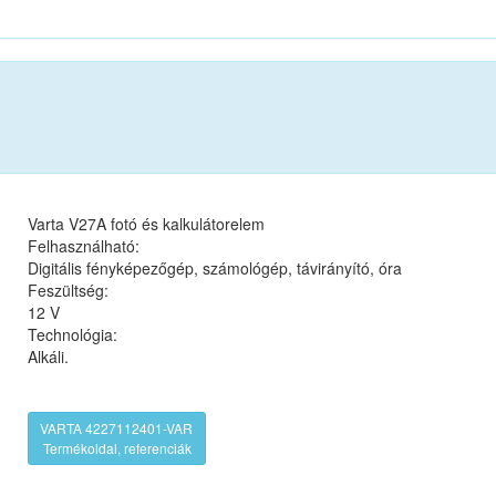
Varta V27A fotó és kalkulátorelem
Felhasználható:
Digitális fényképezőgép, számológép, távirányító, óra
Feszültség:
12 V
Technológia:
Alkáli.
VARTA 4227112401-VAR
Termékoldal, referenciák