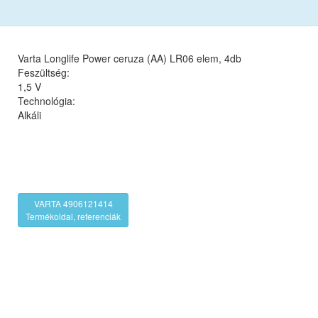
Varta Longlife Power ceruza (AA) LR06 elem, 4db
Feszültség:
1,5 V
Technológia:
Alkáli
VARTA 4906121414
Termékoldal, referenciák