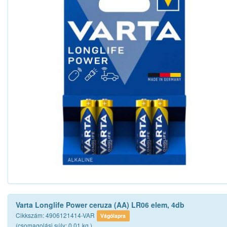
Varta Longlife Power ceruza (AA) LR06 elem, 4db
Cikkszám: 4906121414-VAR
Vágólapra
(csomagolási súly: 0.01 kg.)