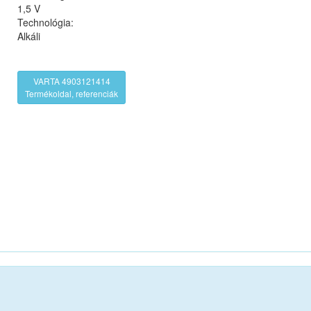
1,5 V
Technológia:
Alkáli
VARTA 4903121414
Termékoldal, referenciák