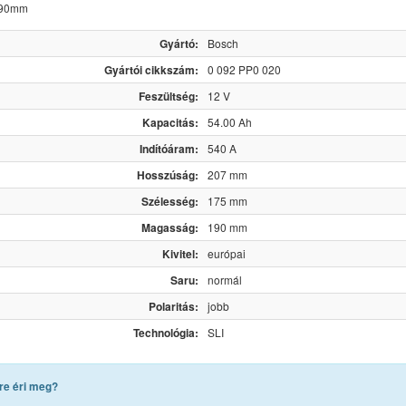
190mm
Gyártó:
Bosch
Gyártói cikkszám:
0 092 PP0 020
Feszültség:
12 V
Kapacitás:
54.00 Ah
Indítóáram:
540 A
Hosszúság:
207 mm
Szélesség:
175 mm
Magasság:
190 mm
Kivitel:
európai
Saru:
normál
Polaritás:
jobb
Technológia:
SLI
re éri meg?