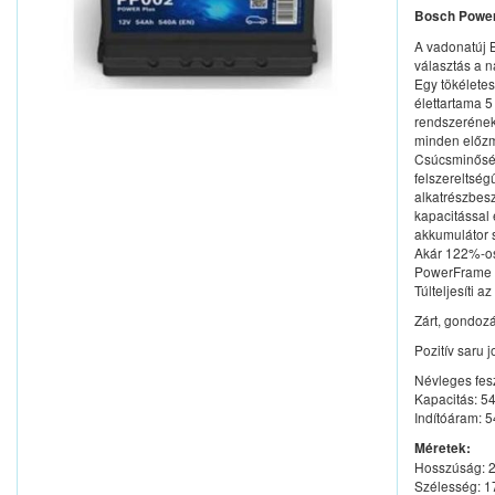
Bosch Power
A vadonatúj 
választás a 
Egy tökélete
élettartama 5
rendszerének 
minden előzm
Csúcsminőség
felszereltsé
alkatrészbesz
kapacitással 
akkumulátor 
Akár 122%-os 
PowerFrame r
Túlteljesíti a
Zárt, gondoz
Pozitív saru 
Névleges fes
Kapacitás: 5
Indítóáram: 
Méretek:
Hosszúság:
Szélesség: 