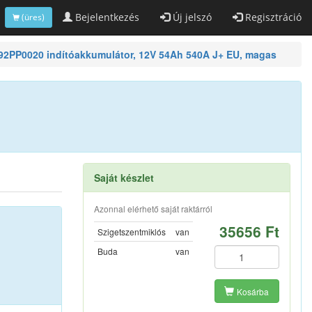
Bejelentkezés
Új jelszó
Regisztráció
(üres)
92PP0020 indítóakkumulátor, 12V 54Ah 540A J+ EU, magas
Saját készlet
Azonnal elérhető saját raktárról
35656 Ft
Szigetszentmiklós
van
Buda
van
Kosárba