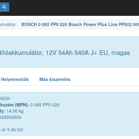
umulátor
BOSCH 0 092 PP0 020 Bosch Power Plus Line PP002 00
dítóakkumulátor, 12V 54Ah 540A J+ EU, magas
Helyettesítők
Más kiszerelés
SCH
kkszám (MPN):
0 092 PP0 020
ly:
14.00 kg
026554304
ár 5 db-tól!