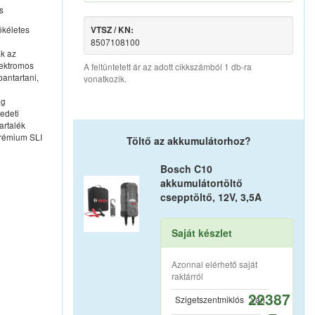
s
ökéletes
VTSZ / KN:
8507108100
ak az
lektromos
A feltüntetett ár az adott cikkszámból 1 db-ra
bantartani,
vonatkozik.
ag
edeti
artalék
 prémium SLI
Töltő az akkumulátorhoz?
Bosch C10
akkumulátortöltő
csepptöltő, 12V, 3,5A
Saját készlet
Azonnal elérhető saját
raktárról
22387
Szigetszentmiklós
van