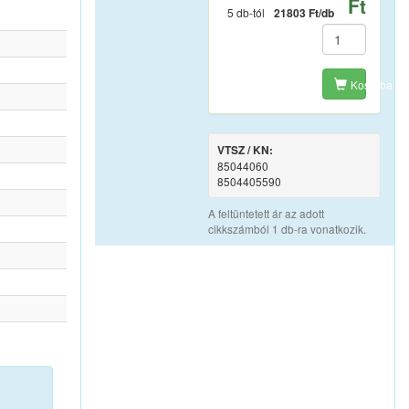
Ft
5 db-tól
21803 Ft/db
Kosárba
VTSZ / KN:
85044060
8504405590
A feltüntetett ár az adott
cikkszámból 1 db-ra vonatkozik.