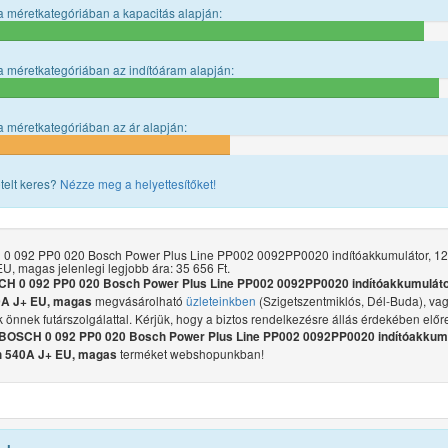
 méretkategóriában a kapacitás alapján:
 méretkategóriában az indítóáram alapján:
 méretkategóriában az ár alapján:
telt keres?
Nézze meg a helyettesítőket!
0 092 PP0 020 Bosch Power Plus Line PP002 0092PP0020 indítóakkumulátor, 1
U, magas jelenlegi legjobb ára: 35 656 Ft.
H 0 092 PP0 020 Bosch Power Plus Line PP002 0092PP0020 indítóakkumuláto
megvásárolható
üzleteinkben
(Szigetszentmiklós, Dél-Buda), va
A J+ EU, magas
juk önnek futárszolgálattal. Kérjük, hogy a biztos rendelkezésre állás érdekében előr
BOSCH 0 092 PP0 020 Bosch Power Plus Line PP002 0092PP0020 indítóakkumu
terméket webshopunkban!
 540A J+ EU, magas