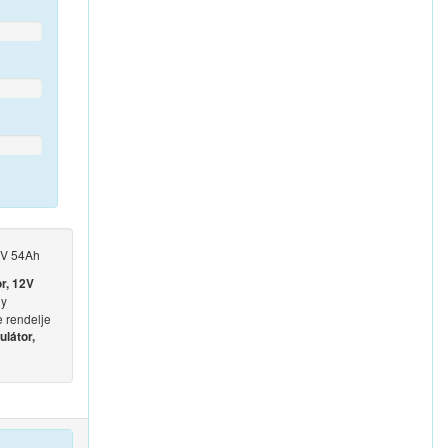
2V 54Ah
r, 12V
gy
e rendelje
látor,