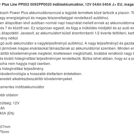
 Plus Line PP002 0092PP0020 indítóakkumulátor, 12V 54Ah 540A J+ EU, maga
Bosch Power Plus akkumulátorsorozat a legjobb termékek közé tartozik a piacon. T
nagy energiaigényű és magas felszereltséggel rendelkező autókhoz.
sen állapotban lévő autóban normál napi használat mellett ennek az akkumulátorn
 és 7 év között van. Ez szigorúan egyedi, és függ a működés módjától és az autó e
állapotától. Javasolt, az akkumulátort külső áramforrásról 1/2 évente feltölteni, kar
ény nélkül
ű autó akkumulátor a nagyteljesítményű autókhoz. A nagy teljesítményű és gazd
gű járművek magas elvárásokat támasztanak az akkumulátorral szemben. Minden er
állítói követelménynek megfelel, kivételesen megbízható, továbbá rendkívül nagy t
és kiváló hidegindítási teljesítménnyel rendelkezik. Biztos lehet abban, hogy ez a
soha nem hagyja majd cserben.
hidegindítási teljesítmény.
ácstechnológia a hosszabb élettartam érdekében.
z eredeti alkatrészbeszállítói követelményeket.
ásmentes indítóakkumulátor
jobb oldalon
zültség: 12V
4Ah
540A (EN)
 207mm
175mm