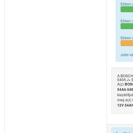
Ebben a
Ebben a
Ebben a
Jobb vé
A BOSCH 
540A J+ E
A(z)
BOSC
54Ah 540
kiszállít
meg a(z)
12V 54Ah