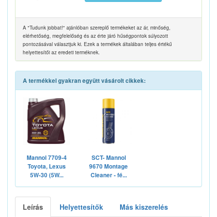
A "Tudunk jobbat!" ajánlóban szereplő termékeket az ár, minőség,
elérhetőség, megfelelőség és az érte járó hűségpontok súlyozott
pontozásával választjuk ki. Ezek a termékek általában teljes értékű
helyettesítői az eredeti terméknek.
A termékkel gyakran együtt vásárolt cikkek:
Mannol 7709-4
SCT- Mannol
Toyota, Lexus
9670 Montage
5W-30 (5W...
Cleaner - fé...
Leírás
Helyettesítők
Más kiszerelés