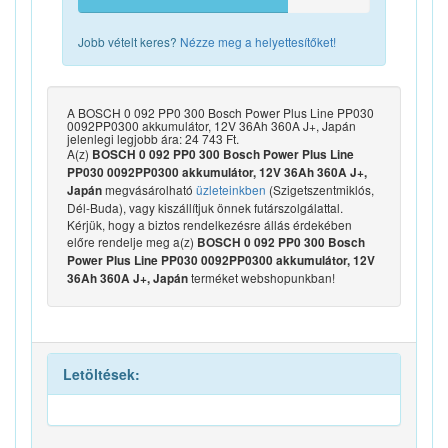
Jobb vételt keres?
Nézze meg a helyettesítőket!
A BOSCH 0 092 PP0 300 Bosch Power Plus Line PP030
0092PP0300 akkumulátor, 12V 36Ah 360A J+, Japán
jelenlegi legjobb ára: 24 743 Ft.
A(z)
BOSCH 0 092 PP0 300 Bosch Power Plus Line
PP030 0092PP0300 akkumulátor, 12V 36Ah 360A J+,
megvásárolható
üzleteinkben
(Szigetszentmiklós,
Japán
Dél-Buda), vagy kiszállítjuk önnek futárszolgálattal.
Kérjük, hogy a biztos rendelkezésre állás érdekében
előre rendelje meg a(z)
BOSCH 0 092 PP0 300 Bosch
Power Plus Line PP030 0092PP0300 akkumulátor, 12V
terméket webshopunkban!
36Ah 360A J+, Japán
Letöltések: