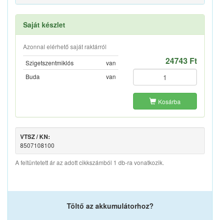
Saját készlet
Azonnal elérhető saját raktárról
24743 Ft
Szigetszentmiklós
van
Buda
van
Kosárba
VTSZ / KN:
8507108100
A feltüntetett ár az adott cikkszámból 1 db-ra vonatkozik.
Töltő az akkumulátorhoz?