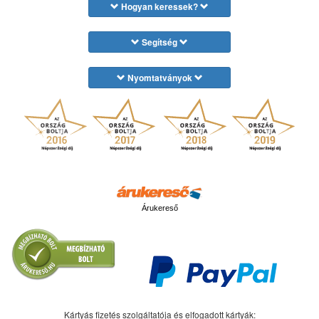
Hogyan keressek?
Segítség
Nyomtatványok
Árukereső
Kártyás fizetés szolgáltatója és elfogadott kártyák: