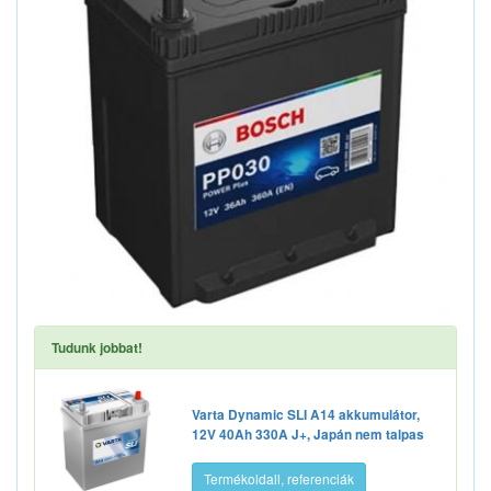
Tudunk jobbat!
Varta Dynamic SLI A14 akkumulátor,
12V 40Ah 330A J+, Japán nem talpas
Termékoldall, referenciák