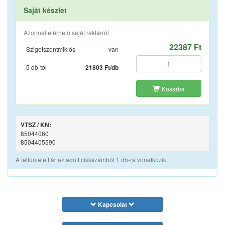
Saját készlet
Azonnal elérhető saját raktárról
22387 Ft
Szigetszentmiklós
van
5 db-tól
21803 Ft/db
Kosárba
VTSZ / KN:
85044060
8504405590
A feltüntetett ár az adott cikkszámból 1 db-ra vonatkozik.
Kapcsolat