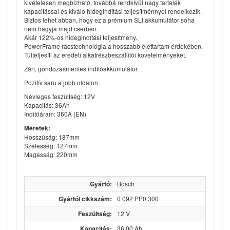
kivételesen megbízható, továbbá rendkívül nagy tartalék
kapacitással és kiváló hidegindítási teljesítménnyel rendelkezik.
Biztos lehet abban, hogy ez a prémium SLI akkumulátor soha
nem hagyja majd cserben.
Akár 122%-os hidegindítási teljesítmény.
PowerFrame rácstechnológia a hosszabb élettartam érdekében.
Túlteljesíti az eredeti alkatrészbeszállítói követelményeket.
Zárt, gondozásmentes indítóakkumulátor
Pozitív saru a jobb oldalon
Névleges feszültség: 12V
Kapacitás: 36Ah
Indítóáram: 360A (EN)
Méretek:
Hosszúság: 187mm
Szélesség: 127mm
Magasság: 220mm
Gyártó:
Bosch
Gyártói cikkszám:
0 092 PP0 300
Feszültség:
12 V
Kapacitás:
36.00 Ah