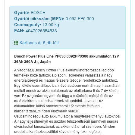
Gyártó:
BOSCH
Gyártói cikkszám (MPN):
0 092 PP0 300
Csomagsúly:
13.00 kg
EAN:
4047026554533
Kartonos ár 5 db-tól!
Bosch Power Plus Line PP030 0092PP0300 akkumulátor, 12V
36Ah 360A J+, Japán
A vadonatúj Bosch Power Plus akkumulátorsorozat a legjobb
termékek közé tartozik a piacon. Tökéletes választás a nagy
energiaigényű és magas felszereltséggel rendelkező autókhoz.
Egy tökéletesen állapotban lévő autóban normál napi használat
mellett ennek az akkumulátornak az élettartama 5 és 7 év között
van. Ez szigorúan egyedi, és függ a működés módjától és az
autó elektromos rendszerének állapotától. Javasolt, az
akkumulátort külső áramforrásról 1/2 évente feltölteni,
karbantartani, minden előzmény nélkül
Csúcsminőségű autó akkumulátor a nagyteljesítményű autókhoz.
A nagy teljesítményű és gazdag felszereltségű járművek magas
elvárásokat támasztanak az akkumulátorral szemben. Minden
eredeti alkatrészbeszállítói követelménynek megfelel,