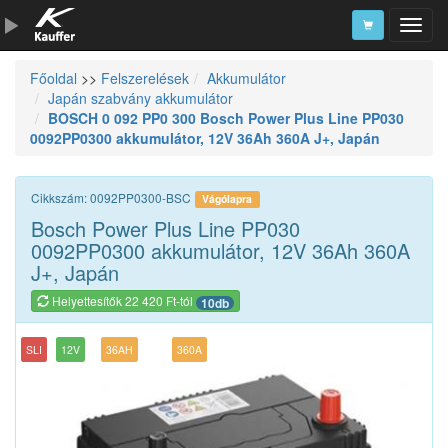
Főoldal
>>
Felszerelések
Akkumulátor
Szerszámkatalógus
Japán szabvány akkumulátor
BOSCH 0 092 PP0 300 Bosch Power Plus Line PP030
Kosár
0092PP0300 akkumulátor, 12V 36Ah 360A J+, Japán
Alkatrészek
Cikkszám: 0092PP0300-BSC
Vágólapra
Bosch Power Plus Line PP030
0092PP0300 akkumulátor, 12V 36Ah 360A
J+, Japán
Helyettesítők 22 420 Ft-tól
10db
SLI
12V
36AH
360A