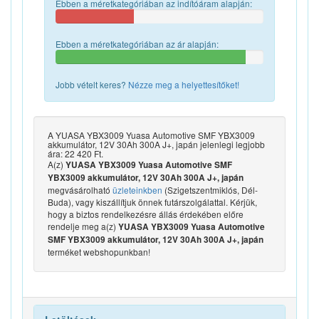
Ebben a méretkategóriában az indítóáram alapján:
Ebben a méretkategóriában az ár alapján:
Jobb vételt keres?
Nézze meg a helyettesítőket!
A YUASA YBX3009 Yuasa Automotive SMF YBX3009
akkumulátor, 12V 30Ah 300A J+, japán jelenlegi legjobb
ára: 22 420 Ft.
A(z)
YUASA YBX3009 Yuasa Automotive SMF
YBX3009 akkumulátor, 12V 30Ah 300A J+, japán
megvásárolható
üzleteinkben
(Szigetszentmiklós, Dél-
Buda), vagy kiszállítjuk önnek futárszolgálattal. Kérjük,
hogy a biztos rendelkezésre állás érdekében előre
rendelje meg a(z)
YUASA YBX3009 Yuasa Automotive
SMF YBX3009 akkumulátor, 12V 30Ah 300A J+, japán
terméket webshopunkban!