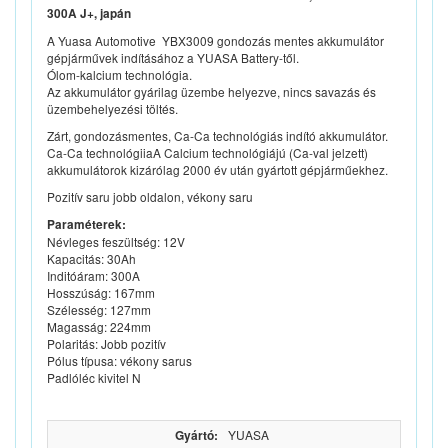
300A J+, japán
A Yuasa Automotive YBX3009 gondozás mentes akkumulátor
gépjárművek indításához a YUASA Battery-től.
Ólom-kalcium technológia.
Az akkumulátor gyárilag üzembe helyezve, nincs savazás és
üzembehelyezési töltés.
Zárt, gondozásmentes, Ca-Ca technológiás indító akkumulátor.
Ca-Ca technológiiaA Calcium technológiájú (Ca-val jelzett)
akkumulátorok kizárólag 2000 év után gyártott gépjárműekhez.
Pozitív saru jobb oldalon, vékony saru
Paraméterek:
Névleges feszültség: 12V
Kapacitás: 30Ah
Inditóáram: 300A
Hosszúság: 167mm
Szélesség: 127mm
Magasság: 224mm
Polaritás: Jobb pozitív
Pólus típusa: vékony sarus
Padlóléc kivitel N
Gyártó:
YUASA