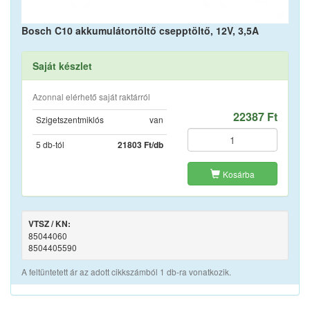
Bosch C10 akkumulátortöltő csepptöltő, 12V, 3,5A
Saját készlet
Azonnal elérhető saját raktárról
22387 Ft
Szigetszentmiklós
van
5 db-tól
21803 Ft/db
Kosárba
VTSZ / KN:
85044060
8504405590
A feltüntetett ár az adott cikkszámból 1 db-ra vonatkozik.