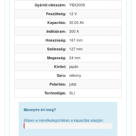
Gyártói cikkszám:
YBX3009
Feszültség:
12 V
Kapacitás:
30.00 Ah
Indítóáram:
300 A
Hosszúság:
167 mm
Szélesség:
127 mm
Magasság:
24 mm
Kivitel:
japán
Saru:
vékony
Polaritás:
jobb
Technológia:
SLI
Mennyire éri meg?
Ebben a méretkategóriában a kapacitás alapján: