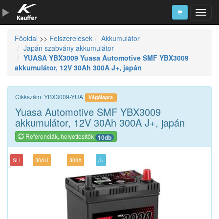
Főoldal
>>
Felszerelések
Akkumulátor
Szerszámkatalógus
Japán szabvány akkumulátor
YUASA YBX3009 Yuasa Automotive SMF YBX3009
Kosár
akkumulátor, 12V 30Ah 300A J+, japán
Alkatrészek
Cikkszám: YBX3009-YUA
Vágólapra
Yuasa Automotive SMF YBX3009
akkumulátor, 12V 30Ah 300A J+, japán
Referenciák, helyettesítők
10db
SLI
30AH
300A
J+