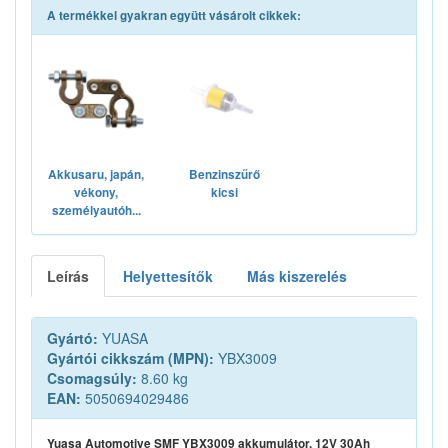
A termékkel gyakran együtt vásárolt cikkek:
Akkusaru, japán,
Benzinszűrő
vékony,
kicsi
személyautóh...
Leírás
Helyettesítők
Más kiszerelés
Gyártó:
YUASA
Gyártói cikkszám (MPN):
YBX3009
Csomagsúly:
8.60 kg
EAN:
5050694029486
Yuasa Automotive SMF YBX3009 akkumulátor, 12V 30Ah