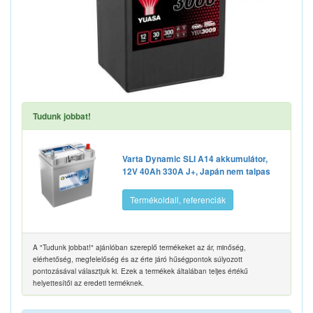
Tudunk jobbat!
Varta Dynamic SLI A14 akkumulátor,
12V 40Ah 330A J+, Japán nem talpas
Termékoldall, referenciák
A "Tudunk jobbat!" ajánlóban szereplő termékeket az ár, minőség,
elérhetőség, megfelelőség és az érte járó hűségpontok súlyozott
pontozásával választjuk ki. Ezek a termékek általában teljes értékű
helyettesítői az eredeti terméknek.