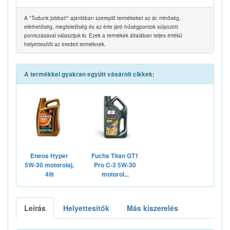
A "Tudunk jobbat!" ajánlóban szereplő termékeket az ár, minőség,
elérhetőség, megfelelőség és az érte járó hűségpontok súlyozott
pontozásával választjuk ki. Ezek a termékek általában teljes értékű
helyettesítői az eredeti terméknek.
A termékkel gyakran együtt vásárolt cikkek:
Eneos Hyper
Fuchs Titan GT1
5W-30 motorolaj,
Pro C-3 5W-30
4lit
motorol...
Leírás
Helyettesítők
Más kiszerelés