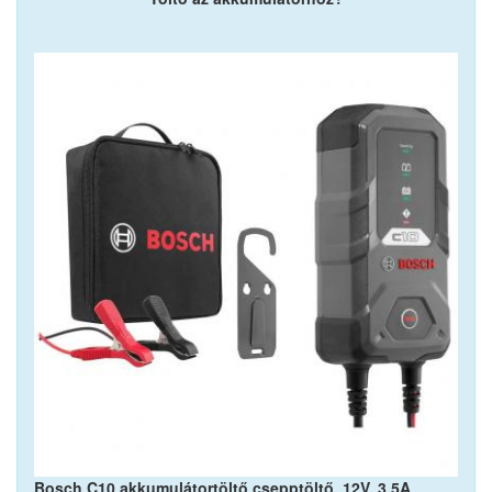
Bosch C10 akkumulátortöltő csepptöltő, 12V, 3,5A