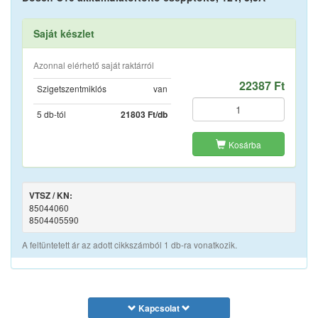
Saját készlet
Azonnal elérhető saját raktárról
22387 Ft
Szigetszentmiklós
van
5 db-tól
21803 Ft/db
Kosárba
VTSZ / KN:
85044060
8504405590
A feltüntetett ár az adott cikkszámból 1 db-ra vonatkozik.
Kapcsolat