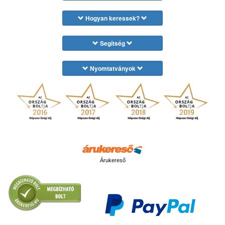
Hogyan keressek?
Segítség
Nyomtatványok
Árukereső