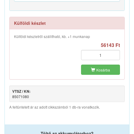
Külföldi készlet
Külföldi készletről szállítható, kb. +1 munkanap
56143 Ft
Kosárba
VTSZ / KN:
85071080
A feltüntetett ár az adott cikkszámból 1 db-ra vonatkozik.
Töltő az akkumulátorhoz?