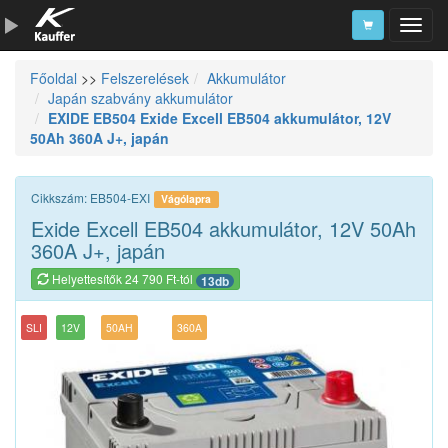
Főoldal
>>
Felszerelések
Akkumulátor
Szerszámkatalógus
Japán szabvány akkumulátor
EXIDE EB504 Exide Excell EB504 akkumulátor, 12V
Kosár
50Ah 360A J+, japán
Alkatrészek
Cikkszám: EB504-EXI
Vágólapra
Exide Excell EB504 akkumulátor, 12V 50Ah
360A J+, japán
Helyettesítők 24 790 Ft-tól
13db
SLI
12V
50AH
360A