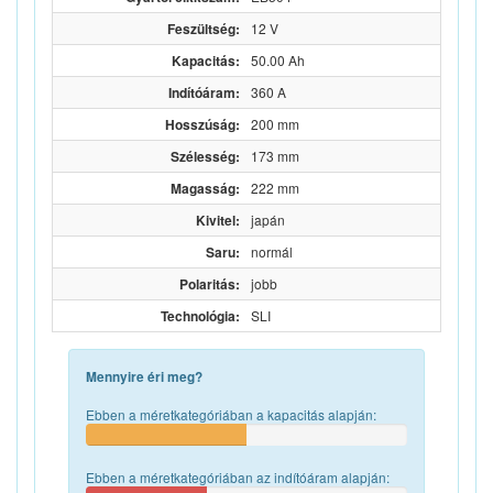
Feszültség:
12 V
Kapacitás:
50.00 Ah
Indítóáram:
360 A
Hosszúság:
200 mm
Szélesség:
173 mm
Magasság:
222 mm
Kivitel:
japán
Saru:
normál
Polaritás:
jobb
Technológia:
SLI
Mennyire éri meg?
Ebben a méretkategóriában a kapacitás alapján:
Ebben a méretkategóriában az indítóáram alapján: