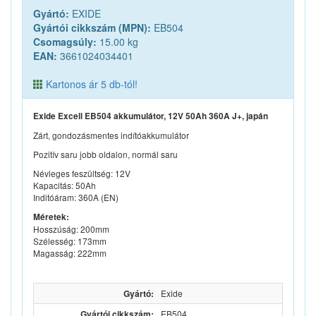
Gyártó:
EXIDE
Gyártói cikkszám (MPN):
EB504
Csomagsúly:
15.00 kg
EAN:
3661024034401
Kartonos ár 5 db-tól!
Exide Excell EB504 akkumulátor, 12V 50Ah 360A J+, japán
Zárt, gondozásmentes indítóakkumulátor
Pozitív saru jobb oldalon, normál saru
Névleges feszültség: 12V
Kapacitás: 50Ah
Inditóáram: 360A (EN)
Méretek:
Hosszúság: 200mm
Szélesség: 173mm
Magasság: 222mm
Gyártó:
Exide
Gyártói cikkszám:
EB504