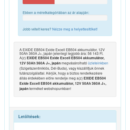
Ebben a méretkategóriában az ár alapján:
Jobb vételt keres?
Nézze meg a helyettesítőket!
A EXIDE EB504 Exide Excell EB504 akkumulátor, 12V
50Ah 360A J+, japán jelenlegi legjobb ára: 56 143 Ft.
A(z)
EXIDE EB504 Exide Excell EB504 akkumulátor,
megvásárolható
üzleteinkben
12V 50Ah 360A J+, japán
(Szigetszentmiklós, Dél-Buda), vagy kiszállítjuk önnek
futárszolgálattal. Kérjük, hogy a biztos rendelkezésre
állás érdekében előre rendelje meg a(z)
EXIDE EB504
Exide Excell EB504 akkumulátor, 12V 50Ah 360A J+,
terméket webshopunkban!
japán
Letöltések: