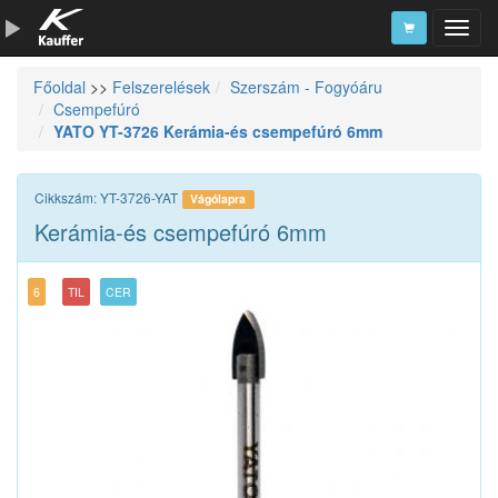
Főoldal
>>
Felszerelések
Szerszám - Fogyóáru
Szerszámkatalógus
Csempefúró
YATO YT-3726 Kerámia-és csempefúró 6mm
Kosár
Alkatrészek
Cikkszám: YT-3726-YAT
Vágólapra
Kerámia-és csempefúró 6mm
6
TIL
CER