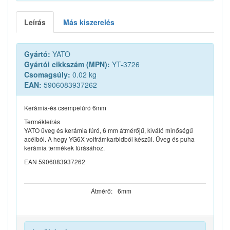
Leírás
Más kiszerelés
Gyártó:
YATO
Gyártói cikkszám (MPN):
YT-3726
Csomagsúly:
0.02 kg
EAN:
5906083937262
Kerámia-és csempefúró 6mm
Termékleírás
YATO üveg és kerámia fúró, 6 mm átmérőjű, kiváló minőségű
acélból. A hegy YG6X volfrámkarbidból készül. Üveg és puha
kerámia termékek fúrásához.
EAN 5906083937262
Átmérő:
6mm