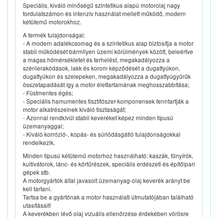
Speciális, kiváló minőségű szintetikus alapú motorolaj nagy
fordulatszámon és intenzív használat mellett működő, modern
kétütemű motorokhoz.
A termék tulajdonságai:
- A modern adalékcsomag és a szintetikus alap biztosítja a motor
stabil működését bármilyen üzemi körülmények között, beleértve
a magas hőmérsékletet és terhelést, megakadályozza a
szénlerakódások, lakk és korom képződését a dugattyúkon,
dugattyúkon és szelepeken, megakadályozza a dugattyúgyűrűk
összetapadását így a motor élettartamának meghosszabbítása;
- Füstmentes égés;
- Speciális hamumentes tisztítószer-komponensek fenntartják a
motor alkatrészeinek kiváló tisztaságát;
- Azonnal rendkívül stabil keveréket képez minden típusú
üzemanyaggal;
- Kiváló korrózió-, kopás- és súrlódásgátló tulajdonságokkal
rendelkezik.
Minden típusú kétütemű motorhoz használható: kaszák, fűnyírók,
kultivátorok, lánc- és körfűrészek, speciális erdészeti és építőipari
gépek stb.
A motorgyártók által javasolt üzemanyag-olaj keverék arányt be
kell tartani.
Tartsa be a gyártónak a motor használati útmutatójában található
utasításait!
A keverékben lévő olaj vizuális ellenőrzése érdekében vörösre