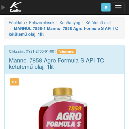
Főoldal
>>
Felszerelések
Kenőanyag
Kétütemű olaj
Szerszámkatalógus
MANNOL 7858-1 Mannol 7858 Agro Formula S API TC
kétütemű olaj, 1lit
Kosár
Alkatrészek
Cikkszám: XY31-2T00-01-001
Vágólapra
Mannol 7858 Agro Formula S API TC
kétütemű olaj, 1lit
1LIT