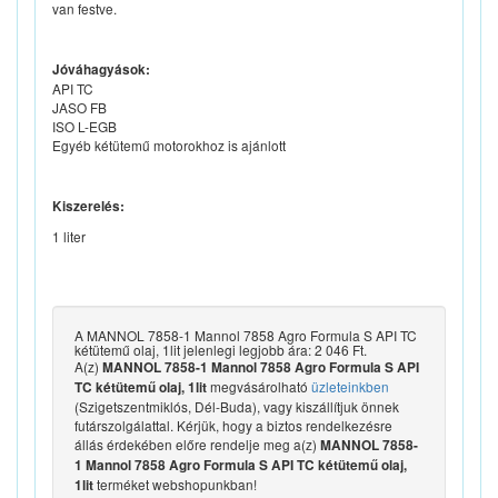
van festve.
Jóváhagyások:
API TC
JASO FB
ISO L-EGB
Egyéb kétütemű motorokhoz is ajánlott
Kiszerelés:
1 liter
A MANNOL 7858-1 Mannol 7858 Agro Formula S API TC
kétütemű olaj, 1lit jelenlegi legjobb ára: 2 046 Ft.
A(z)
MANNOL 7858-1 Mannol 7858 Agro Formula S API
megvásárolható
üzleteinkben
TC kétütemű olaj, 1lit
(Szigetszentmiklós, Dél-Buda), vagy kiszállítjuk önnek
futárszolgálattal. Kérjük, hogy a biztos rendelkezésre
állás érdekében előre rendelje meg a(z)
MANNOL 7858-
1 Mannol 7858 Agro Formula S API TC kétütemű olaj,
terméket webshopunkban!
1lit