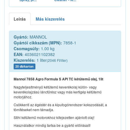
Leírás
Más kiszerelés
Gyártó:
MANNOL
Gyártói cikkszám (MPN):
7858-1
Csomagsúly:
1.00 kg
EAN:
4036021102382
Kiszerelés:
1 liter
(2046 Ft/liter)
20 db/karton
Mannol 7858 Agro Formula S API TC kétütemű olaj, 1lit
Nagyteljesítményű kétütemű keverékolaj külön- vagy
keverékolajzású láncfűrész vagy más kertigép kétütemű
motorjához.
Csökkenti az égéstér és a kipufogórendszer kokszodását, a
tömítéseket nem támadja.
Stihl kétütemű motorokhoz kifejezetten ajánlott olaj!
Használatkor mindig tartsa be a gyártó előírásait!