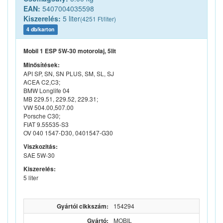
EAN:
5407004035598
Kiszerelés:
5 liter
(4251 Ft/liter)
4 db/karton
Mobil 1 ESP 5W-30 motorolaj, 5lit
Minősítések:
API SP, SN, SN PLUS, SM, SL, SJ
ACEA C2,C3;
BMW Longlife 04
MB 229.51, 229.52, 229.31;
VW 504.00,507.00
Porsche C30;
FIAT 9.55535-S3
OV 040 1547-D30, 0401547-G30
Viszkozitás:
SAE 5W-30
Kiszerelés:
5 liter
Gyártói cikkszám:
154294
Gyártó:
MOBIL