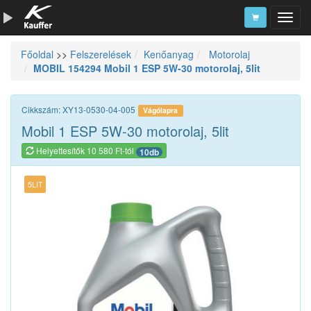
Főoldal
>>
Felszerelések
Kenőanyag
Motorolaj
Szerszámkatalógus
MOBIL 154294 Mobil 1 ESP 5W-30 motorolaj, 5lit
Kosár
Alkatrészek
Cikkszám: XY13-0530-04-005
Vágólapra
Mobil 1 ESP 5W-30 motorolaj, 5lit
Helyettesítők 10 580 Ft-tól
10db
5LIT