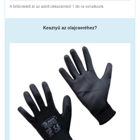
A feltüntetett ár az adott cikkszámból 1 db-ra vonatkozik.
Kesztyű az olajcseréhez?