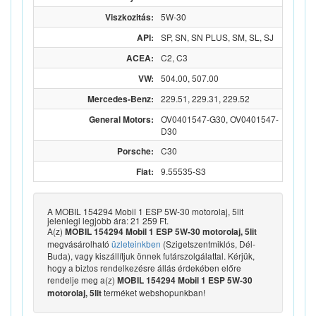
Viszkozitás:
5W-30
API:
SP, SN, SN PLUS, SM, SL, SJ
ACEA:
C2, C3
VW:
504.00, 507.00
Mercedes-Benz:
229.51, 229.31, 229.52
General Motors:
OV0401547-G30, OV0401547-
D30
Porsche:
C30
Fiat:
9.55535-S3
A MOBIL 154294 Mobil 1 ESP 5W-30 motorolaj, 5lit
jelenlegi legjobb ára: 21 259 Ft.
A(z)
MOBIL 154294 Mobil 1 ESP 5W-30 motorolaj, 5lit
megvásárolható
üzleteinkben
(Szigetszentmiklós, Dél-
Buda), vagy kiszállítjuk önnek futárszolgálattal. Kérjük,
hogy a biztos rendelkezésre állás érdekében előre
rendelje meg a(z)
MOBIL 154294 Mobil 1 ESP 5W-30
terméket webshopunkban!
motorolaj, 5lit