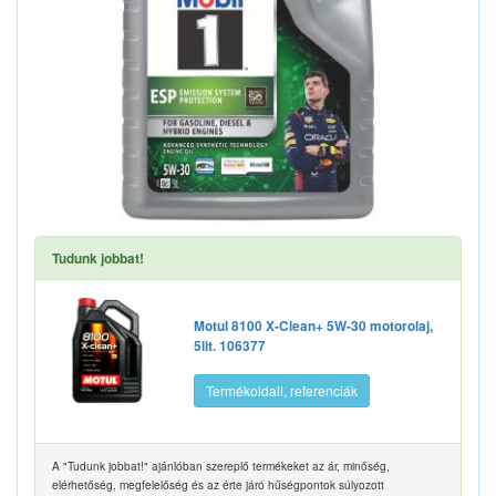
Tudunk jobbat!
Motul 8100 X-Clean+ 5W-30 motorolaj,
5lit. 106377
Termékoldall, referenciák
A "Tudunk jobbat!" ajánlóban szereplő termékeket az ár, minőség,
elérhetőség, megfelelőség és az érte járó hűségpontok súlyozott