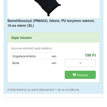
Szerelőkesztyű (PN8003), fekete, PU tenyéren mártott,
10-es méret (XL)
Saját készlet
Azonnal elérhető saját raktárról
199 Ft
Szigetszentmiklós
van
Buda
van
Kosárba
A feltüntetett ár az adott cikkszámból 1 db-ra vonatkozik.