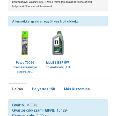
pontozásával választjuk ki. Ezek a termékek általában teljes értékű
helyettesítői az eredeti terméknek.
A termékkel gyakran együtt vásárolt cikkek:
Petec 70060
Mobil 1 ESP 5W-
Bremsenreiniger
30 motorolaj ,1lit
Spray, pr...
Leírás
Helyettesítők
Más kiszerelés
Gyártó:
MOBIL
Gyártói cikkszám (MPN):
154294
Csomagsúly:
5.00 kg