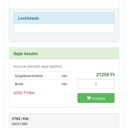
Letöltések:
Saját készlet
Azonnal elérhető saját raktárról
21259 Ft
Szigetszentmiklós
van
Buda
van
4252 Ft/liter
Kosárba
VTSZ / KN:
34031980