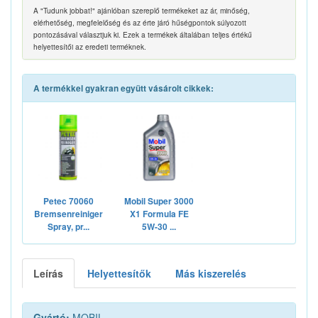
A "Tudunk jobbat!" ajánlóban szereplő termékeket az ár, minőség,
elérhetőség, megfelelőség és az érte járó hűségpontok súlyozott
pontozásával választjuk ki. Ezek a termékek általában teljes értékű
helyettesítői az eredeti terméknek.
A termékkel gyakran együtt vásárolt cikkek:
Petec 70060
Mobil Super 3000
Bremsenreiniger
X1 Formula FE
Spray, pr...
5W-30 ...
Leírás
Helyettesítők
Más kiszerelés
Gyártó:
MOBIL