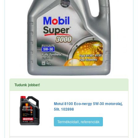
Tudunk jobbat!
Motul 8100 Eco-nergy 5W-30 motorolaj,
5lit. 102898
Termékoldall, referenciák