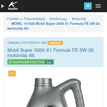
Főoldal
>>
Felszerelések
Kenőanyag
Motorolaj
Szerszámkatalógus
MOBIL 151528 Mobil Super 3000 X1 Formula FE 5W-30
motorolaj 4lit.
Kosár
Alkatrészek
Cikkszám: XY13-0530-01-004
Vágólapra
Mobil Super 3000 X1 Formula FE 5W-30
motorolaj 4lit.
Helyettesítők 9 222 Ft-tól
6db
4LIT