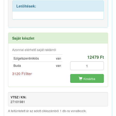
Letöltések:
Saját készlet
Azonnal elérhető saját raktárról
12479 Ft
Szigetszentmiklós
van
Buda
van
3120 Ft/liter
Kosárba
VTSZ / KN:
27101981
A feltüntetett ár az adott cikkszámból 1 db-ra vonatkozik.