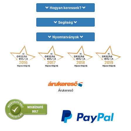
Hogyan keressek?
Segítség
Nyomtatványok
Árukereső