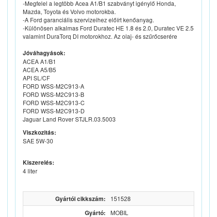
-Megfelel a legtöbb Acea A1/B1 szabványt igénylő Honda,
Mazda, Toyota és Volvo motorokba.
-A Ford garanciális szervizeihez előírt kenőanyag.
-Különösen alkalmas Ford Duratec HE 1.8 és 2.0, Duratec VE 2.5
valamint DuraTorq DI motorokhoz. Az olaj- és szűrőcserére
Jóváhagyások:
ACEA A1/B1
ACEA A5/B5
API SL/CF
FORD WSS-M2C913-A
FORD WSS-M2C913-B
FORD WSS-M2C913-C
FORD WSS-M2C913-D
Jaguar Land Rover STJLR.03.5003
Viszkozitás:
SAE 5W-30
Kiszerelés:
4 liter
Gyártói cikkszám:
151528
Gyártó:
MOBIL