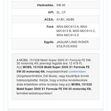
Viszkozitás:
5W-30
API:
SL, CF
ACEA:
A1/B1, A5/B5
Ford:
WSS-M2C913-A, WSS-
M2C913-B, WSS-M2C913-C,
WSS-M2C913-D
Egyéb:
JAGUAR LAND ROVER
STJLR.03.5003
A MOBIL 151528 Mobil Super 3000 X1 Formula FE 5W-
30 motorolaj 4lit. jelenlegi legjobb ára: 12 479 Ft.
A(z)
MOBIL 151528 Mobil Super 3000 X1 Formula FE
megvásárolható
üzleteinkben
5W-30 motorolaj 4lit.
(Szigetszentmiklós, Dél-Buda), vagy kiszállítjuk önnek
futárszolgálattal. Kérjük, hogy a biztos rendelkezésre
állás érdekében előre rendelje meg a(z)
MOBIL 151528
Mobil Super 3000 X1 Formula FE 5W-30 motorolaj 4lit.
terméket webshopunkban!