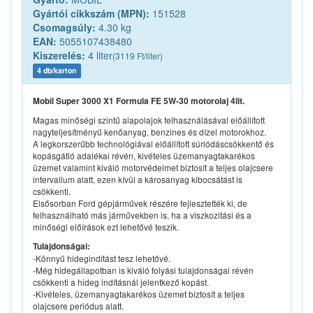
Gyártói cikkszám (MPN):
151528
Csomagsúly:
4.30 kg
EAN:
5055107438480
Kiszerelés:
4 liter
(3119 Ft/liter)
4 db/karton
Mobil Super 3000 X1 Formula FE 5W-30 motorolaj 4lit.
Magas minőségi szintű alapolajok felhasználásával előállított
nagyteljesítményű kenőanyag, benzines és dízel motorokhoz.
A legkorszerűbb technológiával előállított súrlódáscsökkentő és
kopásgátló adalékai révén, kivételes üzemanyagtakarékos
üzemet valamint kiváló motorvédelmet biztosít a teljes olajcsere
intervallum alatt, ezen kívül a károsanyag kibocsátást is
csökkenti.
Elsősorban Ford gépjárművek részére fejlesztették ki, de
felhasználható más járművekben is, ha a viszkozitási és a
minőségi előírások ezt lehetővé teszik.
Tulajdonságai:
-Könnyű hidegindítást tesz lehetővé.
-Még hidegállapotban is kiváló folyási tulajdonságai révén
csökkenti a hideg indításnál jelentkező kopást.
-Kivételes, üzemanyagtakarékos üzemet biztosít a teljes
olajcsere periódus alatt.