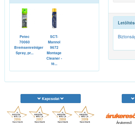
Letöltés
Biztonsá
Petec
SCT-
70060
Mannol
Bremsenreiniger
9672
Spray, pr...
Montage
Cleaner -
fé...
Kapcsolat
Árukereső