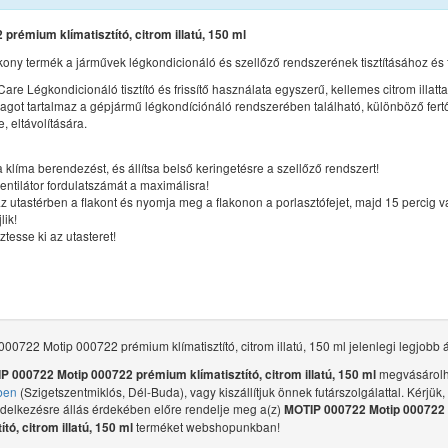
prémium klímatisztító, citrom illatú, 150 ml
ny termék a járművek légkondicionáló és szellőző rendszerének tisztításához és f
are Légkondicionáló tisztító és frissítő használata egyszerű, kellemes citrom illatta
yagot tartalmaz a gépjármű légkondíciónáló rendszerében található, különböző fer
 eltávolítására.
a klíma berendezést, és állítsa belső keringetésre a szellőző rendszert!
entilátor fordulatszámát a maximálisra!
z utastérben a flakont és nyomja meg a flakonon a porlasztófejet, majd 15 percig v
lik!
ztesse ki az utasteret!
00722 Motip 000722 prémium klímatisztító, citrom illatú, 150 ml jelenlegi legjobb 
megvásárolh
P 000722 Motip 000722 prémium klímatisztító, citrom illatú, 150 ml
ben
(Szigetszentmiklós, Dél-Buda), vagy kiszállítjuk önnek futárszolgálattal. Kérjük,
ndelkezésre állás érdekében előre rendelje meg a(z)
MOTIP 000722 Motip 000722
terméket webshopunkban!
ító, citrom illatú, 150 ml