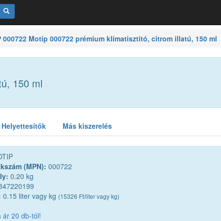
000722 Motip 000722 prémium klímatisztító, citrom illatú, 150 ml
tú, 150 ml
Helyettesítők
Más kiszerelés
TIP
kkszám (MPN):
000722
ly:
0.20 kg
347220199
:
0.15 liter vagy kg
(15326 Ft/liter vagy kg)
ár 20 db-tól!