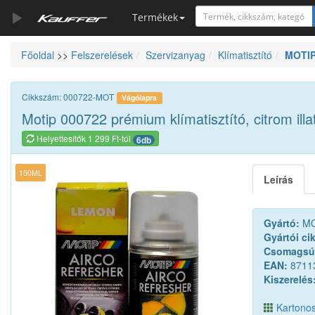
Termékek
Főoldal
>>
Felszerelések
Szervizanyag
Klímatisztító
MOTIP 
Szerszámkatalógus
Kosár
Cikkszám: 000722-MOT
Vágólapra
Alkatrészek
Motip 000722 prémium klímatisztító, citrom illa
Helyettesítők 1 299 Ft-tól
6db
150ML
Leírás
Gyártó:
MO
Gyártói ci
Csomagsú
EAN:
8711
Kiszerelés
Kartonos 