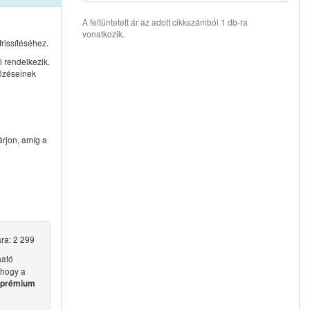
A feltüntetett ár az adott cikkszámból 1 db-ra
vonatkozik.
rissítéséhez.
l rendelkezik.
tőzéseinek
árjon, amíg a
ára: 2 299
ató
 hogy a
 prémium