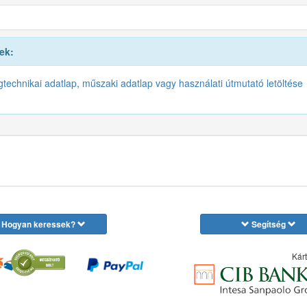
ek:
gtechnikai adatlap, műszaki adatlap vagy használati útmutató letöltése
Hogyan keressek?
Segítség
Kárt