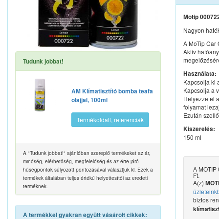
Motip 000722 
Nagyon hatéko
A MoTip Car C
Aktív hatóan
megelőzésére,
Tudunk jobbat!
Használata:
Kapcsolja ki 
Kapcsolja a v
AM Klímatisztító bomba teafa
Helyezze el a
olajjal, 100ml
folyamat lezaj
Ezután szellő
Termékoldall, referenciák
Kiszerelés:
150 ml
A "Tudunk jobbat!" ajánlóban szereplő termékeket az ár,
minőség, elérhetőség, megfelelőség és az érte járó
A MOTIP 0
hűségpontok súlyozott pontozásával választjuk ki. Ezek a
Ft.
termékek általában teljes értékű helyettesítői az eredeti
A(z)
MOTI
terméknek.
üzleteink
biztos re
klímatiszt
A termékkel gyakran együtt vásárolt cikkek: