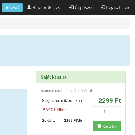
Bejelentkezés
Új jelszó
Regisztráció
(üres)
Saját készlet
Azonnal elérhető saját raktárról
2299 Ft
Szigetszentmiklós
van
15327 Ft/liter
20 db-tól
2256 Ft/db
Kosárba