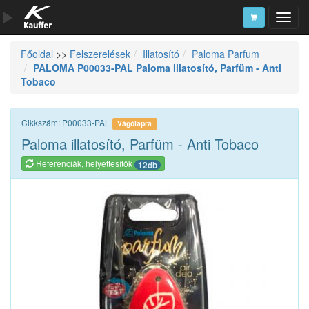
Főoldal
>>
Felszerelések
Illatosító
Paloma Parfum
Szerszámkatalógus
PALOMA P00033-PAL Paloma illatosító, Parfüm - Anti
Tobaco
Kosár
Alkatrészek
Cikkszám: P00033-PAL
Vágólapra
Paloma illatosító, Parfüm - Anti Tobaco
Referenciák, helyettesítők
12db