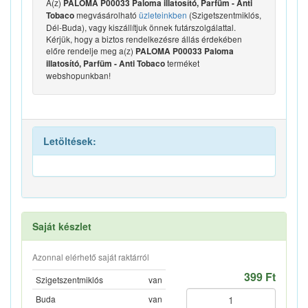
A(z)
PALOMA P00033 Paloma illatosító, Parfüm - Anti
megvásárolható
üzleteinkben
(Szigetszentmiklós,
Tobaco
Dél-Buda), vagy kiszállítjuk önnek futárszolgálattal.
Kérjük, hogy a biztos rendelkezésre állás érdekében
előre rendelje meg a(z)
PALOMA P00033 Paloma
terméket
illatosító, Parfüm - Anti Tobaco
webshopunkban!
Letöltések:
Saját készlet
Azonnal elérhető saját raktárról
399 Ft
Szigetszentmiklós
van
Buda
van