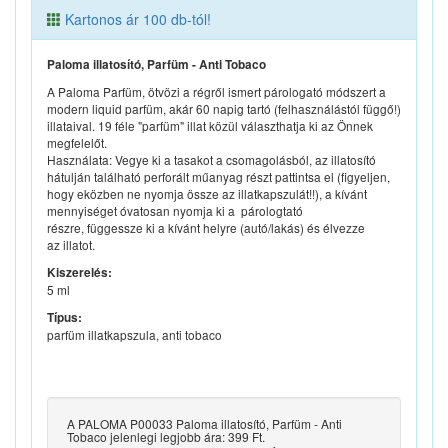
Kartonos ár 100 db-tól!
Paloma illatosító, Parfüm - Anti Tobaco
A Paloma Parfüm, ötvözi a régről ismert párologató módszert a
modern liquid parfüm, akár 60 napig tartó (felhasználástól függő!)
illataival. 19 féle "parfüm" illat közül választhatja ki az Önnek
megfelelőt.
Használata: Vegye ki a tasakot a csomagolásból, az illatosító
hátulján található perforált műanyag részt pattintsa el (figyeljen,
hogy eközben ne nyomja össze az illatkapszulát!!), a kívánt
mennyiséget óvatosan nyomja ki a párologtató
részre, függessze ki a kívánt helyre (autó/lakás) és élvezze
az illatot.
Kiszerelés:
5 ml
Típus:
parfüm illatkapszula, anti tobaco
A PALOMA P00033 Paloma illatosító, Parfüm - Anti
Tobaco jelenlegi legjobb ára: 399 Ft.