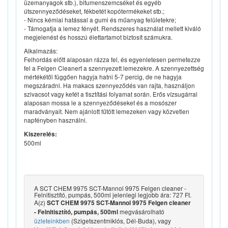
üzemanyagok stb.), bitumenszemcséket és egyéb
útszennyeződéseket, fékbetét kopótermékeket stb.;
- Nincs kémiai hatással a gumi és műanyag felületekre;
- Támogatja a lemez fényét. Rendszeres használat mellett kiváló
megjelenést és hosszú élettartamot biztosít számukra.
Alkalmazás:
Felhordás előtt alaposan rázza fel, és egyenletesen permetezze
fel a Felgen Cleanert a szennyezett lemezekre. A szennyezettség
mértékétől függően hagyja hatni 5-7 percig, de ne hagyja
megszáradni. Ha makacs szennyeződés van rajta, használjon
szivacsot vagy kefét a tisztítási folyamat során. Erős vízsugárral
alaposan mossa le a szennyeződéseket és a mosószer
maradványait. Nem ajánlott fűtött lemezeken vagy közvetlen
napfényben használni.
Kiszerelés:
500ml
A SCT CHEM 9975 SCT-Mannol 9975 Felgen cleaner -
Felnitisztító, pumpás, 500ml jelenlegi legjobb ára: 727 Ft.
A(z)
SCT CHEM 9975 SCT-Mannol 9975 Felgen cleaner
megvásárolható
- Felnitisztító, pumpás, 500ml
üzleteinkben
(Szigetszentmiklós, Dél-Buda), vagy