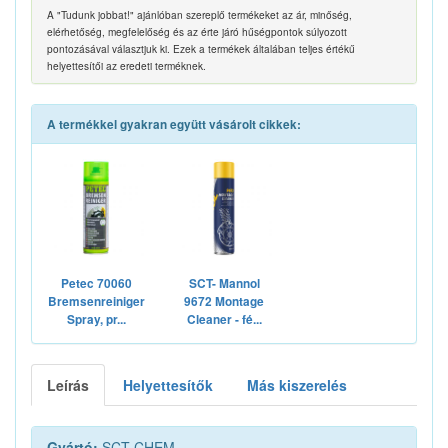
A "Tudunk jobbat!" ajánlóban szereplő termékeket az ár, minőség,
elérhetőség, megfelelőség és az érte járó hűségpontok súlyozott
pontozásával választjuk ki. Ezek a termékek általában teljes értékű
helyettesítői az eredeti terméknek.
A termékkel gyakran együtt vásárolt cikkek:
Petec 70060
SCT- Mannol
Bremsenreiniger
9672 Montage
Spray, pr...
Cleaner - fé...
Leírás
Helyettesítők
Más kiszerelés
Gyártó:
SCT CHEM