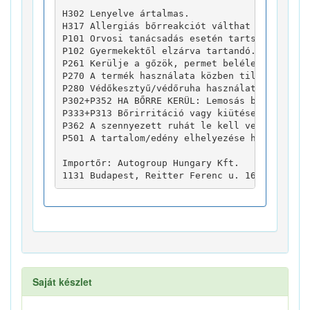
H302 Lenyelve ártalmas.

H317 Allergiás bőrreakciót válthat ki.

P101 Orvosi tanácsadás esetén tartsa kéznél a
P102 Gyermekektől elzárva tartandó.

P261 Kerülje a gőzök, permet belélegzését.

P270 A termék használata közben tilos enni, i
P280 Védőkesztyű/védőruha használata kötelező
P302+P352 HA BŐRRE KERÜL: Lemosás bő szappano
P333+P313 Bőrirritáció vagy kiütések megjelen
P362 A szennyezett ruhát le kell vetni és újb
P501 A tartalom/edény elhelyezése hulladékkén
Importőr: Autogroup Hungary Kft.

1131 Budapest, Reitter Ferenc u. 164.
Saját készlet