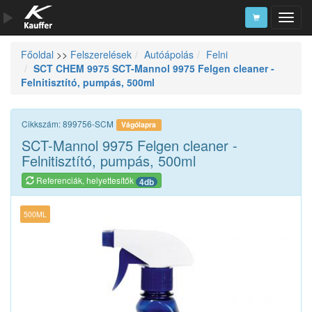
Főoldal
>>
Felszerelések
Autóápolás
Felni
Szerszámkatalógus
SCT CHEM 9975 SCT-Mannol 9975 Felgen cleaner -
Felnitisztító, pumpás, 500ml
Kosár
Alkatrészek
Cikkszám: 899756-SCM
Vágólapra
SCT-Mannol 9975 Felgen cleaner -
Felnitisztító, pumpás, 500ml
Referenciák, helyettesítők
4db
500ML