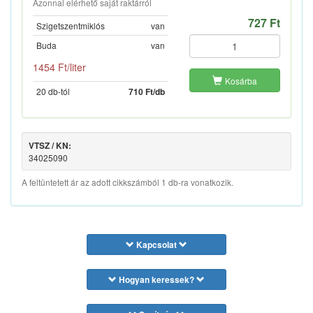
Azonnal elérhető saját raktárról
727 Ft
Szigetszentmiklós
van
Buda
van
1454 Ft/liter
Kosárba
20 db-tól
710 Ft/db
VTSZ / KN:
34025090
A feltüntetett ár az adott cikkszámból 1 db-ra vonatkozik.
Kapcsolat
Hogyan keressek?