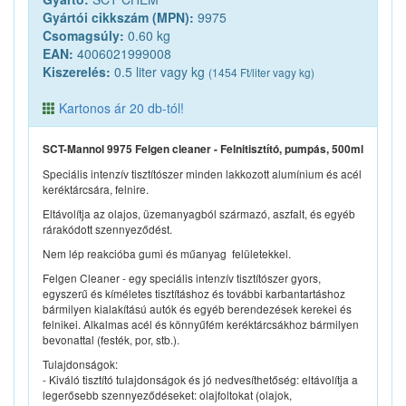
Gyártói cikkszám (MPN):
9975
Csomagsúly:
0.60 kg
EAN:
4006021999008
Kiszerelés:
0.5 liter vagy kg
(1454 Ft/liter vagy kg)
Kartonos ár 20 db-tól!
SCT-Mannol 9975 Felgen cleaner - Felnitisztító, pumpás, 500ml
Speciális intenzív tisztítószer minden lakkozott alumínium és acél
keréktárcsára, felnire.
Eltávolítja az olajos, üzemanyagból származó, aszfalt, és egyéb
rárakódott szennyeződést.
Nem lép reakcióba gumi és műanyag felületekkel.
Felgen Cleaner - egy speciális intenzív tisztítószer gyors,
egyszerű és kíméletes tisztításhoz és további karbantartáshoz
bármilyen kialakítású autók és egyéb berendezések kerekei és
felnikei. Alkalmas acél és könnyűfém keréktárcsákhoz bármilyen
bevonattal (festék, por, stb.).
Tulajdonságok:
- Kiváló tisztító tulajdonságok és jó nedvesíthetőség: eltávolítja a
legerősebb szennyeződéseket: olajfoltokat (olajok,