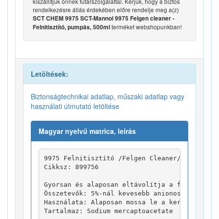
kiszállítjuk önnek futárszolgálattal. Kérjük, hogy a biztos
rendelkezésre állás érdekében előre rendelje meg a(z)
SCT CHEM 9975 SCT-Mannol 9975 Felgen cleaner -
terméket webshopunkban!
Felnitisztító, pumpás, 500ml
Letöltések:
Biztonságtechnikai adatlap, műszaki adatlap vagy
használati útmutató letöltése
Magyar nyelvű matrica, leírás
9975 Felnitisztító /Felgen Cleaner/

Cikksz: 899756

Gyorsan és alaposan eltávolítja a fékport, a 
Összetevők: 5%-nál kevesebb anionos felületak
Használata: Alaposan mossa le a keréktárcsát.
Tartalmaz: Sodium mercaptoacetate
