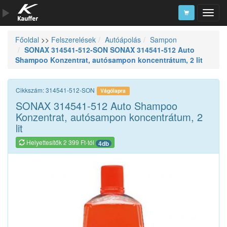
Főoldal
>>
Felszerelések
Autóápolás
Sampon
Szerszámkatalógus
SONAX 314541-512-SON SONAX 314541-512 Auto
Shampoo Konzentrat, autósampon koncentrátum, 2 lit
Kosár
Alkatrészek
Cikkszám: 314541-512-SON
Vágólapra
SONAX 314541-512 Auto Shampoo
Konzentrat, autósampon koncentrátum, 2
lit
Helyettesítők 2 399 Ft-tól
4db