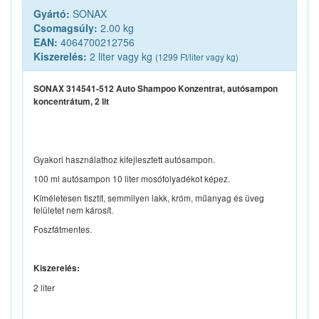
Gyártó:
SONAX
Csomagsúly:
2.00 kg
EAN:
4064700212756
Kiszerelés:
2 liter vagy kg
(1299 Ft/liter vagy kg)
SONAX 314541-512 Auto Shampoo Konzentrat, autósampon
koncentrátum, 2 lit
Gyakori használathoz kifejlesztett autósampon.
100 ml autósampon 10 liter mosófolyadékot képez.
Kíméletesen tisztít, semmilyen lakk, króm, műanyag és üveg
felületet nem károsít.
Foszfátmentes.
Kiszerelés:
2 liter