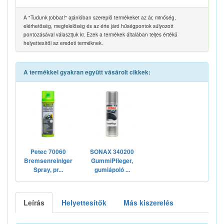
A "Tudunk jobbat!" ajánlóban szereplő termékeket az ár, minőség,
elérhetőség, megfelelőség és az érte járó hűségpontok súlyozott
pontozásával választjuk ki. Ezek a termékek általában teljes értékű
helyettesítői az eredeti terméknek.
A termékkel gyakran együtt vásárolt cikkek:
Petec 70060
SONAX 340200
Bremsenreiniger
GummiPfleger,
Spray, pr...
gumiápoló ...
Leírás
Helyettesítők
Más kiszerelés