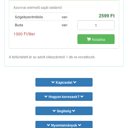
Azonnal elérhető saját raktárról
2599 Ft
Szigetszentmiklós
van
Buda
van
1300 Ft/liter
Kosárba
A feltüntetett ár az adott cikkszámból 1 db-ra vonatkozik.
Kapcsolat
Hogyan keressek?
Segítség
Nyomtatványok