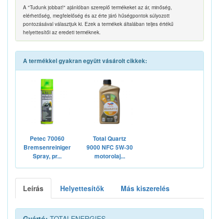
A "Tudunk jobbat!" ajánlóban szereplő termékeket az ár, minőség,
elérhetőség, megfelelőség és az érte járó hűségpontok súlyozott
pontozásával választjuk ki. Ezek a termékek általában teljes értékű
helyettesítői az eredeti terméknek.
A termékkel gyakran együtt vásárolt cikkek:
Petec 70060
Total Quartz
Bremsenreiniger
9000 NFC 5W-30
Spray, pr...
motorolaj...
Leírás
Helyettesítők
Más kiszerelés
Gyártó:
TOTALENERGIES