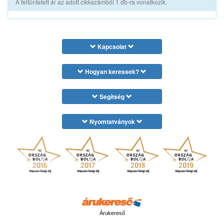
A feltüntetett ár az adott cikkszámból 1 db-ra vonatkozik.
Kapcsolat
Hogyan keressek?
Segítség
Nyomtatványok
Árukereső