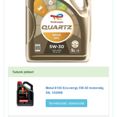
Tudunk jobbat!
Motul 8100 Eco-nergy 5W-30 motorolaj,
5lit. 102898
Termékoldall, referenciák