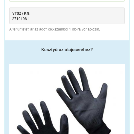
VTSZ / KN:
27101981
A feltüntetett ár az adott cikkszámból 1 db-ra vonatkozik.
Kesztyű az olajcseréhez?