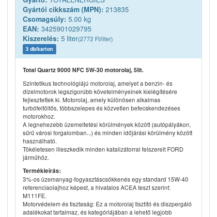
Gyártói cikkszám (MPN):
213835
Csomagsúly:
5.00 kg
EAN:
3425901029795
Kiszerelés:
5 liter
(2772 Ft/liter)
3 db/karton
Total Quartz 9000 NFC 5W-30 motorolaj, 5lit.
Szintetikus technológiájú motorolaj, amelyet a benzin- és
dízelmotorok legszigorúbb követelményeinek kielégítésére
fejlesztettek ki. Motorolaj, amely különösen alkalmas
turbófeltöltős, többszelepes és közvetlen befecskendezéses
motorokhoz.
A legnehezebb üzemeltetési körülmények között (autópályákon,
sűrű városi forgalomban...) és minden időjárási körülmény között
használható.
Tökéletesen illeszkedik minden katalizátorral felszerelt FORD
járműhöz.
Termékleírás:
3%-os üzemanyag-fogyasztáscsökkenés egy standard 15W-40
referenciaolajhoz képest, a hivatalos ACEA teszt szerint:
M111FE.
Motorvédelem és tisztaság: Ez a motorolaj tisztító és diszpergáló
adalékokat tartalmaz, és kategóriájában a lehető legjobb