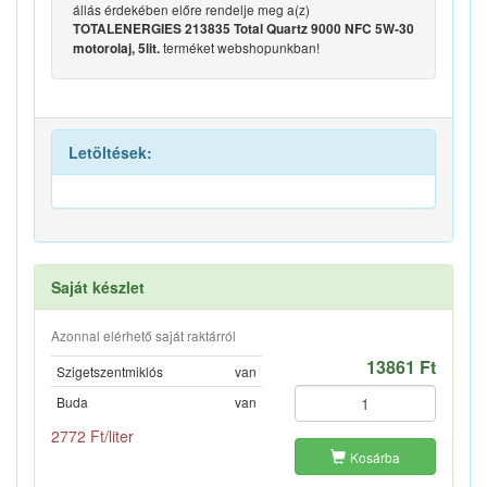
állás érdekében előre rendelje meg a(z)
TOTALENERGIES 213835 Total Quartz 9000 NFC 5W-30
terméket webshopunkban!
motorolaj, 5lit.
Letöltések:
Saját készlet
Azonnal elérhető saját raktárról
13861 Ft
Szigetszentmiklós
van
Buda
van
2772 Ft/liter
Kosárba