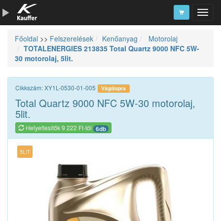
Főoldal
>>
Felszerelések
Kenőanyag
Motorolaj
Szerszámkatalógus
TOTALENERGIES 213835 Total Quartz 9000 NFC 5W-
30 motorolaj, 5lit.
Kosár
Alkatrészek
Cikkszám: XY1L-0530-01-005
Vágólapra
Total Quartz 9000 NFC 5W-30 motorolaj,
5lit.
Helyettesítők 9 222 Ft-tól
6db
5LIT