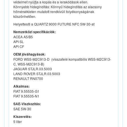
védelmet nyújtja a kopás és a lerakódások ellen.
Könnyebb hidegindítás: Könnyű hidegindítás az alacsony
hőmérsékleten mutatott rendkívüli folyékonyságának
köszönhetően.
Helyettesíti a QUARTZ 9000 FUTURE NFC 5W-30-at
Nemzetközi specifikációk:
ACEA A5/B5
API SL
API CF
OEM jóváhagyások:
FORD WSS-M2C913-D (visszafelé kompatibilis WSS-M2C913-
C, WSS-M2C913-B)
JAGUAR STJLR.03.5003
LAND ROVER STJLR.03.5003
RENAULT RN0700
Alkalmas:
FIAT 9.55535-G1
FIAT 9.55535-N1
SAE-Viszkozitás:
SAE 5W-30
Kiszerelés:
5 liter