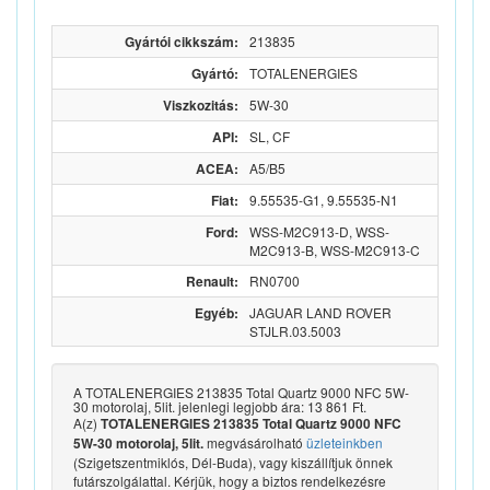
Gyártói cikkszám:
213835
Gyártó:
TOTALENERGIES
Viszkozitás:
5W-30
API:
SL, CF
ACEA:
A5/B5
Fiat:
9.55535-G1, 9.55535-N1
Ford:
WSS-M2C913-D, WSS-
M2C913-B, WSS-M2C913-C
Renault:
RN0700
Egyéb:
JAGUAR LAND ROVER
STJLR.03.5003
A TOTALENERGIES 213835 Total Quartz 9000 NFC 5W-
30 motorolaj, 5lit. jelenlegi legjobb ára: 13 861 Ft.
A(z)
TOTALENERGIES 213835 Total Quartz 9000 NFC
megvásárolható
üzleteinkben
5W-30 motorolaj, 5lit.
(Szigetszentmiklós, Dél-Buda), vagy kiszállítjuk önnek
futárszolgálattal. Kérjük, hogy a biztos rendelkezésre