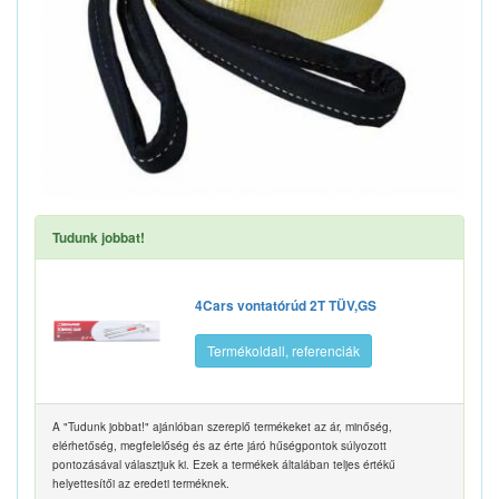
Tudunk jobbat!
4Cars vontatórúd 2T TÜV,GS
Termékoldall, referenciák
A "Tudunk jobbat!" ajánlóban szereplő termékeket az ár, minőség,
elérhetőség, megfelelőség és az érte járó hűségpontok súlyozott
pontozásával választjuk ki. Ezek a termékek általában teljes értékű
helyettesítői az eredeti terméknek.