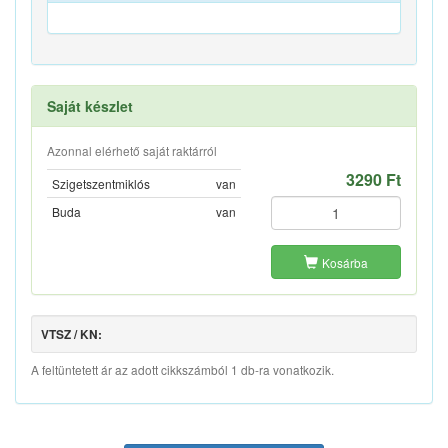
Saját készlet
Azonnal elérhető saját raktárról
3290 Ft
Szigetszentmiklós
van
Buda
van
Kosárba
VTSZ / KN:
A feltüntetett ár az adott cikkszámból 1 db-ra vonatkozik.