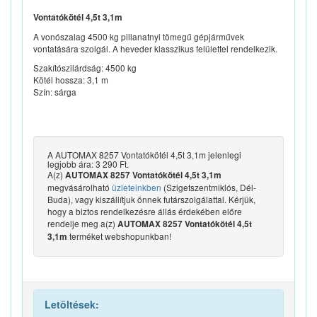
Vontatókötél 4,5t 3,1m
A vonószalag 4500 kg pillanatnyi tömegű gépjárművek
vontatására szolgál. A heveder klasszikus felülettel rendelkezik.
Szakítószilárdság: 4500 kg
Kötél hossza: 3,1 m
Szín: sárga
A AUTOMAX 8257 Vontatókötél 4,5t 3,1m jelenlegi
legjobb ára: 3 290 Ft.
A(z)
AUTOMAX 8257 Vontatókötél 4,5t 3,1m
megvásárolható
üzleteinkben
(Szigetszentmiklós, Dél-
Buda), vagy kiszállítjuk önnek futárszolgálattal. Kérjük,
hogy a biztos rendelkezésre állás érdekében előre
rendelje meg a(z)
AUTOMAX 8257 Vontatókötél 4,5t
terméket webshopunkban!
3,1m
Letöltések: