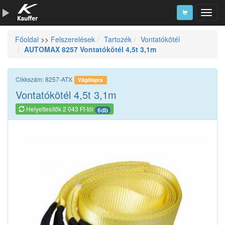
Főoldal
>>
Felszerelések
Tartozék
Vontatókötél
Szerszámkatalógus
AUTOMAX 8257 Vontatókötél 4,5t 3,1m
Kosár
Alkatrészek
Cikkszám: 8257-ATX
Vágólapra
Vontatókötél 4,5t 3,1m
Helyettesítők 2 043 Ft-tól
6db