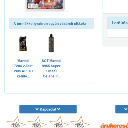
Letöltés
A termékkel gyakran együtt vásárolt cikkek:
Mannol
SCT-Mannol
7204 2-Takt
9955 Super
Plus API TC
Diesel
kétüte...
Cetane P...
Kapcsolat