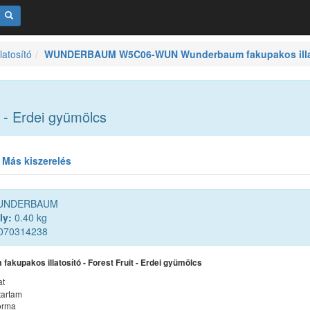
atosító
WUNDERBAUM W5C06-WUN Wunderbaum fakupakos illatosí
 - Erdei gyümölcs
Más kiszerelés
NDERBAUM
ly:
0.40 kg
070314238
akupakos illatosító - Forest Fruit - Erdei gyümölcs
at
tartam
forma