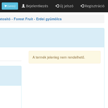
Bejelentkezés
Új jelszó
Regisztráció
(üres)
tó - Forest Fruit - Erdei gyümölcs
A termék jelenleg nem rendelhető.