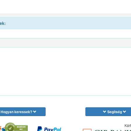
ek:
Hogyan keressek?
Segítség
Kárt