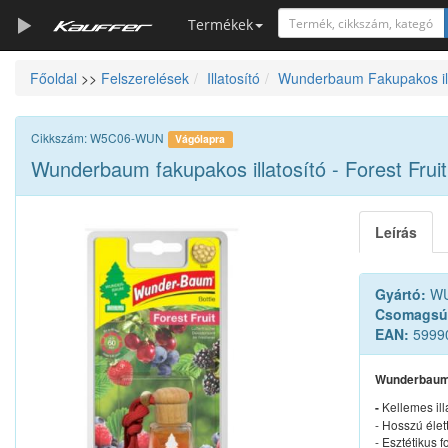
Termékek
Főoldal
>>
Felszerelések
Illatosító
Wunderbaum Fakupakos ill
Szerszámkatalógus
Kosár
Cikkszám: W5C06-WUN
Vágólapra
Alkatrészek
Wunderbaum fakupakos illatosító - Forest Fruit
Leírás
Gyártó:
WU
Csomagsú
EAN:
5999
Wunderbaum f
Kellemes ill
-
- Hosszú élet
- Esztétikus 