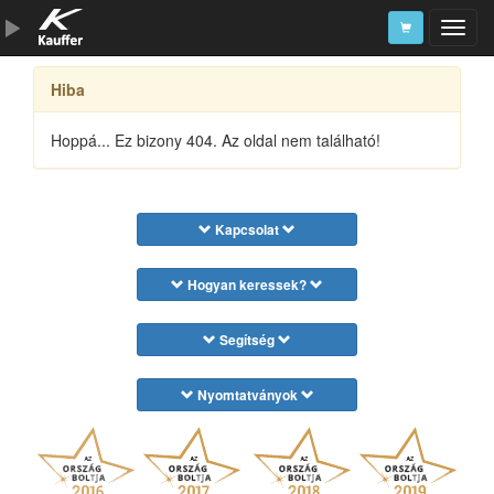
Hiba
Szerszámkatalógus
Kosár
Hoppá... Ez bizony 404. Az oldal nem található!
Alkatrészek
Kapcsolat
Hogyan keressek?
Segítség
Nyomtatványok