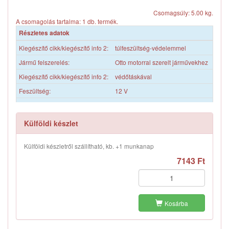
Csomagsúly: 5.00 kg.
A csomagolás tartalma: 1 db. termék.
Részletes adatok
Kiegészítő cikk/kiegészítő info 2:
túlfeszültség-védelemmel
Jármű felszerelés:
Otto motorral szerelt járművekhez
Kiegészítő cikk/kiegészítő info 2:
védőtáskával
Feszültség:
12 V
Feszültség:
24 V
Áramerősségig:
220 A
Külföldi készlet
Kábelhossz:
3 m
Külföldi készletről szállítható, kb. +1 munkanap
Kábelkeresztmetszet:
16 mm?
7143 Ft
Anyag:
CCA (Rézbevonatú alumínium)
Szakszemélyz. végzett összeszerelés/szétszerelés szükséges!
Kosárba