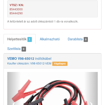
VTSZ / KN:
85443000
85444290
A feltüntetett ár az adott cikkszámból 1 db-ra vonatkozik.
Helyettesítők
Alkalmazható
Darablista
1
0
Szettlista
0
VEMO V98-65012
indítókábel
Kauffer cikkszám: V98-65012-VEM
Vágólapra