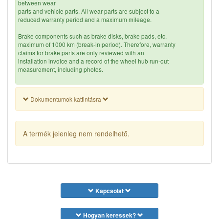
between wear
parts and vehicle parts. All wear parts are subject to a
reduced warranty period and a maximum mileage.
Brake components such as brake disks, brake pads, etc.
maximum of 1000 km (break-in period). Therefore, warranty
claims for brake parts are only reviewed with an
installation invoice and a record of the wheel hub run-out
measurement, including photos.
For brake disks and brake pads, the break-in requirements
specified by the vehicle manufacturer must be observed.
Dokumentumok kattintásra
When replacing brakes, the chassis components must always be
checked with regard to clearance and the wheel hub with
regard to wobble, and the appropriate documentation must be
A termék jelenleg nem rendelhető.
produced.
If the vehicle is no longer in its original condition due to
tuning work such as wheel accessories and tracking plates,
the entitlement to make warranty claims is lost due to
third-party work. The same warranty claims are lost if the
vehicle is used for motor sports or similar events.
Kapcsolat
Products supplied by us are without exception
Általános információ:
intended for
the designated use.
Hogyan keressek?