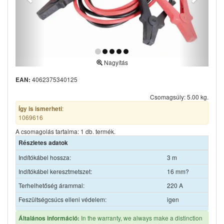
Nagyítás
4062375340125
EAN:
Csomagsúly: 5.00 kg.
:
Így is ismerheti
1069616
A csomagolás tartalma: 1 db. termék.
Részletes adatok
Indítókábel hossza:
3 m
Indítókábel keresztmetszet:
16 mm?
Terhelhetőség árammal:
220 A
Feszültségcsúcs elleni védelem:
igen
In the warranty, we always make a distinction
Általános információ: