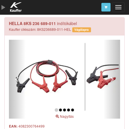
HELLA 8KS 236 689-011
indítókábel
Szerszámkatalógus
Kauffer cikkszám: 8KS236689-011-HEL
Vágólapra
Kosár
Alkatrészek
Nagyítás
4082300764499
EAN: