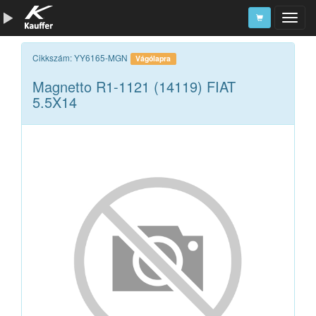
Szerszámkatalógus
Cikkszám: YY6165-MGN
Vágólapra
Magnetto R1-1121 (14119) FIAT
Kosár
5.5X14
Alkatrészek