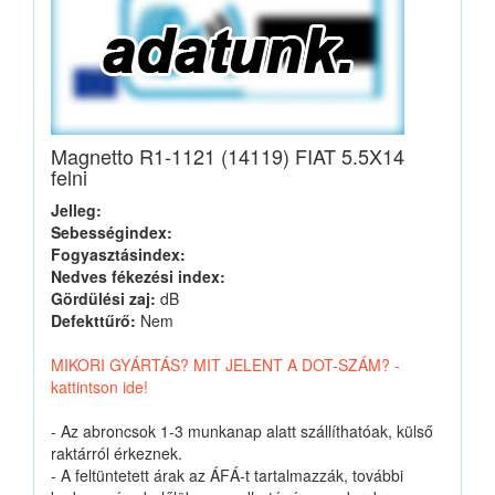
Magnetto R1-1121 (14119) FIAT 5.5X14
felni
Jelleg:
Sebességindex:
Fogyasztásindex:
Nedves fékezési index:
Gördülési zaj:
dB
Defekttűrő:
Nem
MIKORI GYÁRTÁS? MIT JELENT A DOT-SZÁM? -
kattintson ide!
- Az abroncsok 1-3 munkanap alatt szállíthatóak, külső
raktárról érkeznek.
- A feltüntetett árak az ÁFÁ-t tartalmazzák, további