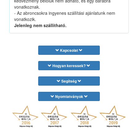
kedvezmény belőlük nem adható, és egy darabra
vonatkoznak.
- Az abroncsokra ingyenes szállítási ajánlatunk nem
vonatkozik.
Jelenleg nem szállítható.
Kapcsolat
Hogyan keressek?
Segítség
Nyomtatványok