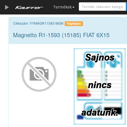
Termékek
Szerszámkatalógus
Cikkszám: YYMAGR11593-MGN
Vágólapra
Magnetto R1-1593 (15185) FIAT 6X15
Kosár
Alkatrészek