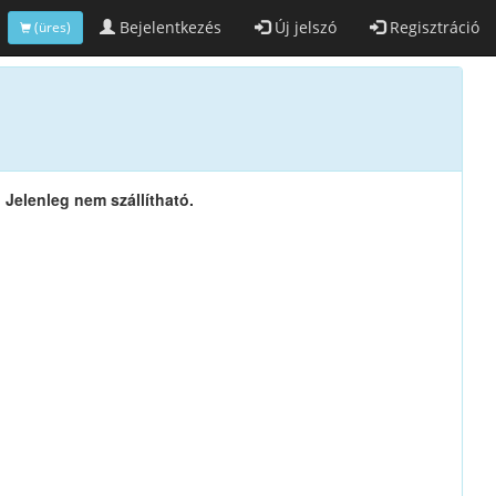
Bejelentkezés
Új jelszó
Regisztráció
(üres)
Jelenleg nem szállítható.