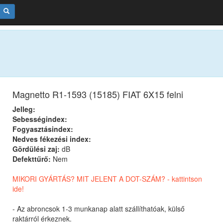
Magnetto R1-1593 (15185) FIAT 6X15 felni
Jelleg:
Sebességindex:
Fogyasztásindex:
Nedves fékezési index:
Gördülési zaj:
dB
Defekttűrő:
Nem
MIKORI GYÁRTÁS? MIT JELENT A DOT-SZÁM? - kattintson
ide!
- Az abroncsok 1-3 munkanap alatt szállíthatóak, külső
raktárról érkeznek.