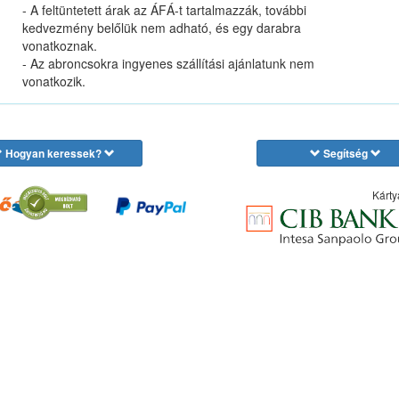
- A feltüntetett árak az ÁFÁ-t tartalmazzák, további
kedvezmény belőlük nem adható, és egy darabra
vonatkoznak.
- Az abroncsokra ingyenes szállítási ajánlatunk nem
vonatkozik.
Hogyan keressek?
Segítség
Kárty