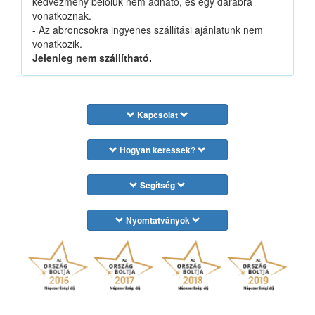
kedvezmény belőlük nem adható, és egy darabra
vonatkoznak.
- Az abroncsokra ingyenes szállítási ajánlatunk nem
vonatkozik.
Jelenleg nem szállítható.
Kapcsolat
Hogyan keressek?
Segítség
Nyomtatványok