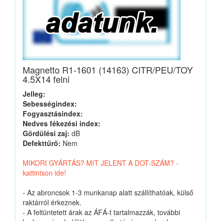
Magnetto R1-1601 (14163) CITR/PEU/TOY
4.5X14 felni
Jelleg:
Sebességindex:
Fogyasztásindex:
Nedves fékezési index:
Gördülési zaj:
dB
Defekttűrő:
Nem
MIKORI GYÁRTÁS? MIT JELENT A DOT-SZÁM? -
kattintson ide!
- Az abroncsok 1-3 munkanap alatt szállíthatóak, külső
raktárról érkeznek.
- A feltüntetett árak az ÁFÁ-t tartalmazzák, további