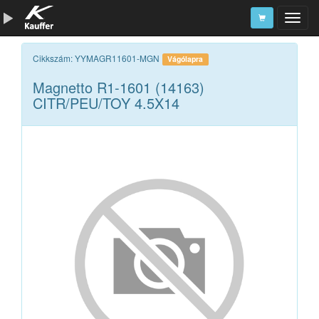
Szerszámkatalógus
Cikkszám: YYMAGR11601-MGN
Vágólapra
Magnetto R1-1601 (14163)
Kosár
CITR/PEU/TOY 4.5X14
Alkatrészek